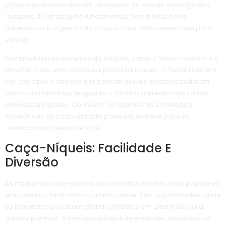
jogadores podem apostar, aumentar ou desistir ao longo das
rodadas. A estratégia é fundamental, pois a leitura dos
adversários e a gestão do próprio capital são essenciais para
vencer.
Existem diversas variantes do pôquer, como o Texas Hold’em e o
Omaha, cada uma com suas particularidades. O Texas Hold’em,
por exemplo, é famoso por permitir que os jogadores utilizem
cartas comunitárias, enquanto o Omaha oferece mais cartas
para cada jogador. Conhecer as regras e as estratégias
específicas de cada variante pode ser a chave para se
destacar nas mesas de jogo.
Caça-Níqueis: Facilidade E
Diversão
As máquinas caça-níqueis são uma das opções mais populares
em cassinos, tanto físicos quanto online. São jogos simples, onde
os jogadores precisam alinhar símbolos em uma linha para
ganhar prêmios. A mecânica é fácil de entender, tornando-as