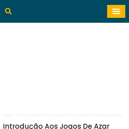
Jogos De Azar
Descubra As
Regras Das
Opções Mais
Populares
Jogos de azar descubra as regras das opções mais populares
Introdução Aos Jogos De Azar