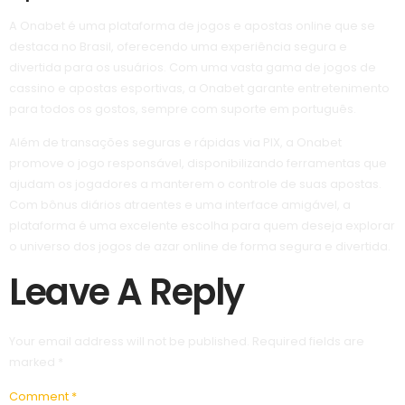
A Onabet é uma plataforma de jogos e apostas online que se
destaca no Brasil, oferecendo uma experiência segura e
divertida para os usuários. Com uma vasta gama de jogos de
cassino e apostas esportivas, a Onabet garante entretenimento
para todos os gostos, sempre com suporte em português.
Além de transações seguras e rápidas via PIX, a Onabet
promove o jogo responsável, disponibilizando ferramentas que
ajudam os jogadores a manterem o controle de suas apostas.
Com bônus diários atraentes e uma interface amigável, a
plataforma é uma excelente escolha para quem deseja explorar
o universo dos jogos de azar online de forma segura e divertida.
Leave A Reply
Your email address will not be published.
Required fields are
marked
*
Comment
*