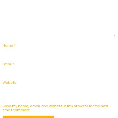
Name
*
Email
*
Website
Save my name, email, and website in this browser for the next
time I comment.