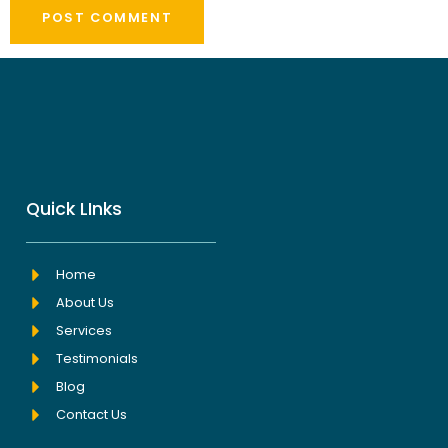
Quick LInks
Home
About Us
Services
Testimonials
Blog
Contact Us