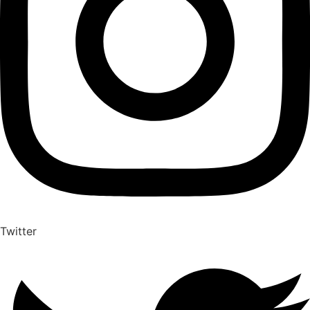
Twitter