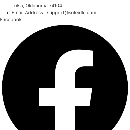
Tulsa, Oklahoma 74104
Email Address : support@soleirllc.com
Facebook