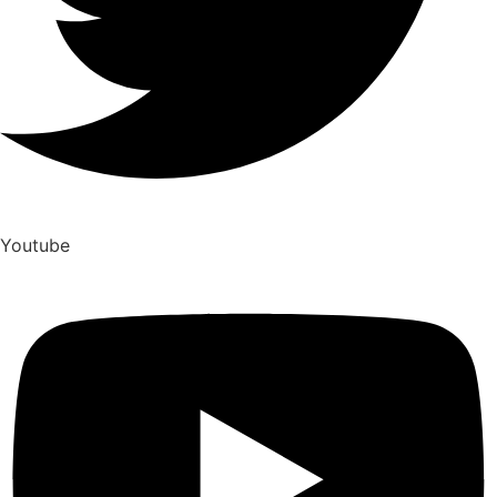
Youtube