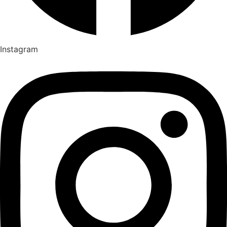
Instagram