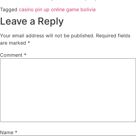
Tagged
casino pin up online game bolivia
Leave a Reply
Your email address will not be published.
Required fields
are marked
*
Comment
*
Name
*