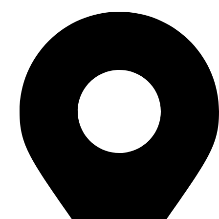
Skip
to
content