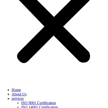
Home
About Us
services
ISO 9001 Certification
ISO 14001 Certification