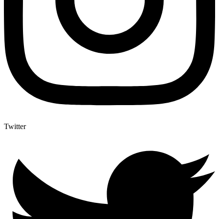
Twitter