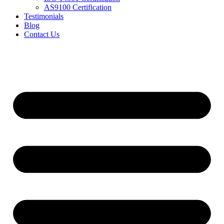
AS9100 Certification
Testimonials
Blog
Contact Us