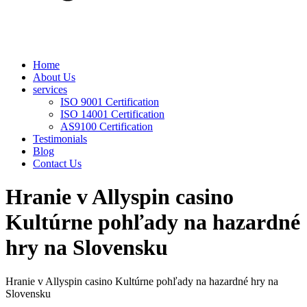
Home
About Us
services
ISO 9001 Certification
ISO 14001 Certification
AS9100 Certification
Testimonials
Blog
Contact Us
Hranie v Allyspin casino
Kultúrne pohľady na hazardné
hry na Slovensku
Hranie v Allyspin casino Kultúrne pohľady na hazardné hry na
Slovensku