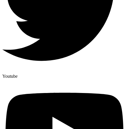
Youtube