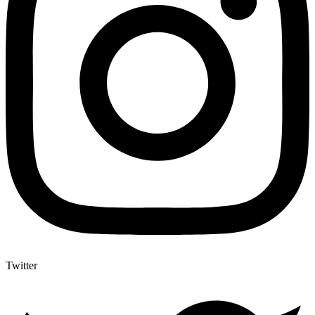
Twitter