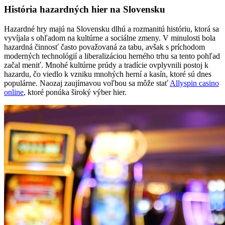
História hazardných hier na Slovensku
Hazardné hry majú na Slovensku dlhú a rozmanitú históriu, ktorá sa
vyvíjala s ohľadom na kultúrne a sociálne zmeny. V minulosti bola
hazardná činnosť často považovaná za tabu, avšak s príchodom
moderných technológií a liberalizáciou herného trhu sa tento pohľad
začal meniť. Mnohé kultúrne prúdy a tradície ovplyvnili postoj k
hazardu, čo viedlo k vzniku mnohých herní a kasín, ktoré sú dnes
populárne. Naozaj zaujímavou voľbou sa môže stať
Allyspin casino
online
, ktoré ponúka široký výber hier.