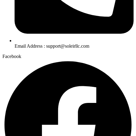
Email Address : support@soleirllc.com
Facebook