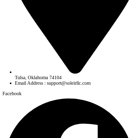
Tulsa, Oklahoma 74104
Email Address : support@soleirllc.com
Facebook