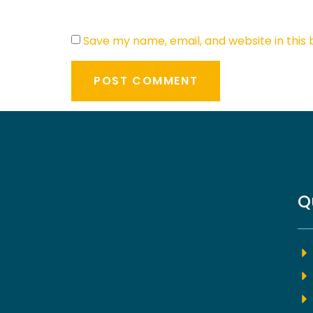
Save my name, email, and website in this
Q