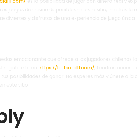
ala111.com/
es la posibilidad de jugar con dinero real y 
ros juegos de casino disponibles en este sitio, tendrás l
e diviertes y disfrutas de una experiencia de juego única.
n
edas emocionante que ofrece a los jugadores chilenos la
l registrarte en
https://betsala111.com/
, tendrás acceso a
tus posibilidades de ganar. No esperes más y únete a la d
 este sitio.
ply