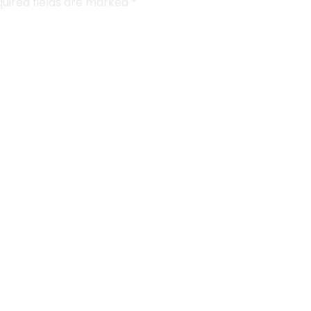
uired fields are marked
*