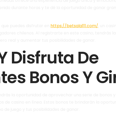
monedas ofrece una experiencia de juego única y emociona
ido durante horas y te dé la oportunidad de ganar grand
 que puedes disfrutar en
https://betsala111.com/
, un cas
gadores chilenos. Al registrarte en este casino, tendrás 
nero real y aumentar tus posibilidades de ganar.
Y Disfruta De
es Bonos Y Gir
endrás la oportunidad de aprovechar una serie de bonos 
os de casino en línea. Estos bonos te brindarán la oportun
o de juego y tus posibilidades de ganar.