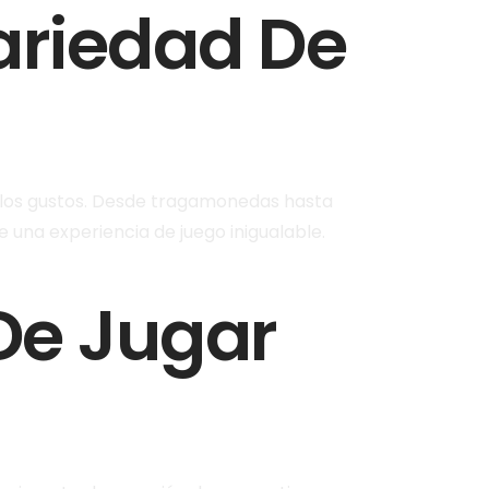
ariedad De
 los gustos. Desde tragamonedas hasta
e una experiencia de juego inigualable.
De Jugar