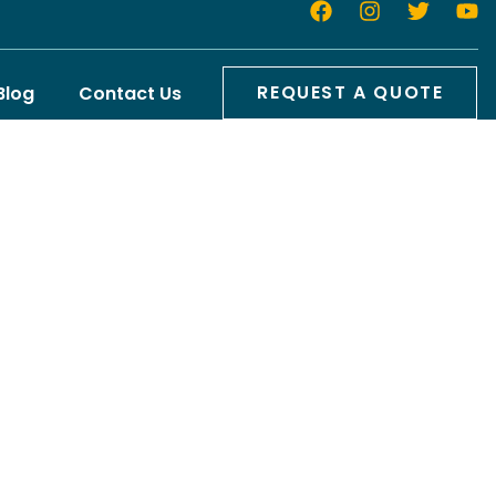
REQUEST A QUOTE
Blog
Contact Us
s