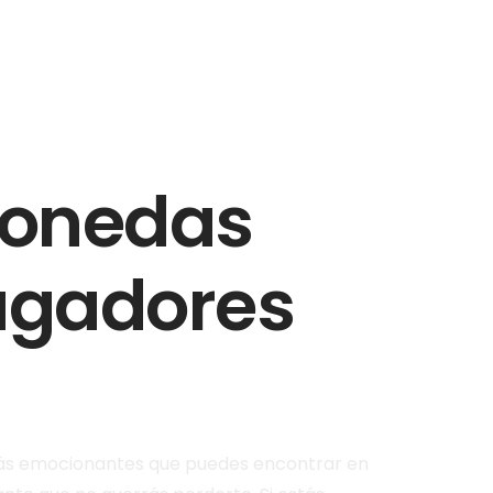
 En
monedas
ugadores
 más emocionantes que puedes encontrar en