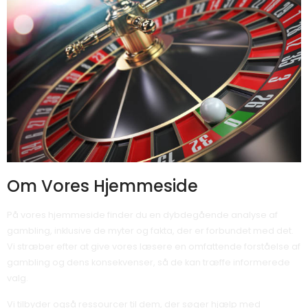
Om Vores Hjemmeside
På vores hjemmeside finder du en dybdegående analyse af
gambling, inklusive de myter og fakta, der er forbundet med det.
Vi stræber efter at give vores læsere en omfattende forståelse af
gambling og dens konsekvenser, så de kan træffe informerede
valg.
Vi tilbyder også ressourcer til dem, der søger hjælp med