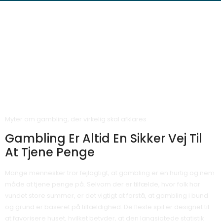
Myter Om
Gambling, Der
Virkelig Skal
Afklares
Myter om gambling, der virkelig skal afklares
Gambling Er Altid En Sikker Vej Til
At Tjene Penge
Mange mennesker tror fejlagtigt, at gambling er en hurtig og nem
måde at tjene penge på. Selvom der er tilfælde, hvor folk har
vundet store summer, er det vigtigt at forstå, at gambling i bund
og grund er baseret på tilfældighed. De fleste spil er designet til
at favorisere huset, hvilket betyder, at den langsigtede statistik