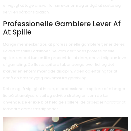
er vigtigt at tage ansvar for sin økonomi og undgå at sætte sig
selv i en sårbar situation.
Professionelle Gamblere Lever Af
At Spille
Mange mennesker tror, at professionelle gamblere tjener deres
liv ved at spille i casinoer. Selvom der findes professionelle
spillere, er det kun en lille procentdel af dem, der virkelig kan leve
af gambling. De fleste spillere taber penge over tid, og det
kræver en enorm mængde disciplin, viden og erfaring for at
opnå en bæredygtig indkomst fra gambling.
Det er også vigtigt at huske, at professionelle spillere ofte bruger
tid på at analysere spil og udvikle strategier, som de kan
anvende. De er ikke blot heldige spillere; de arbejder hårdt for at
forbedre deres færdigheder.