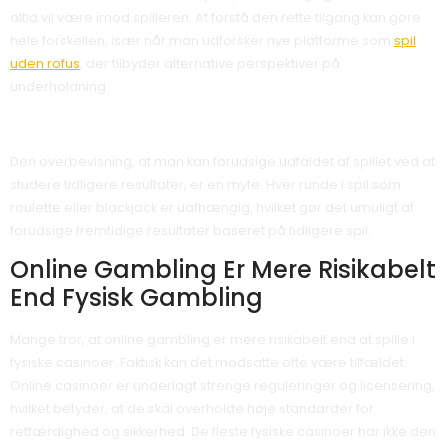
altid vil være imod spilleren. At forstå den rette tilgang kan gøre
hele forskellen, især når man udforsker nye platforme som
spil
uden rofus
, der tilbyder alternative perspektiver på
underholdning.
Den overbevisning, at man kan forudsige udfaldet af spillet ved at
studere tidligere resultater, er en myte. Hver runde i spil som
roulette eller blackjack er uafhængig, hvilket gør det umuligt at
forudsige fremtidige resultater baseret på tidligere spil.
Online Gambling Er Mere Risikabelt
End Fysisk Gambling
Mange tror, at online gambling er mere risikabelt end at spille i
fysiske casinoer. Faktisk kan det modsatte ofte være tilfældet.
Online casinoer er underlagt strenge reguleringer og licensering,
hvilket betyder, at de skal overholde høje standarder for
retfærdighed og sikkerhed. De fleste fysiske casinoer har ikke den