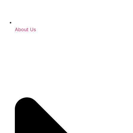
About Us