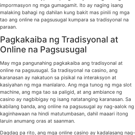
impormasyon ng mga gumagamit. Ito ay naging isang
malaking bahagi ng dahilan kung bakit mas pinili ng mga
tao ang online na pagsusugal kumpara sa tradisyonal na
paraan.
Pagkakaiba ng Tradisyonal at
Online na Pagsusugal
May mga pangunahing pagkakaiba ang tradisyonal at
online na pagsusugal. Sa tradisyonal na casino, ang
karanasan ay nakatuon sa pisikal na interaksyon at
kasiyahan ng mga manlalaro. Ang mga tunog ng mga slot
machine, ang mga tao sa paligid, at ang ambiance ng
casino ay nagbibigay ng isang natatanging karanasan. Sa
kabilang banda, ang online na pagsusugal ay nag-aalok ng
kaginhawaan na hindi matutumbasan, dahil maaari itong
laruin anumang oras at saanman.
Dagdag pa rito, ang mga online casino ay kadalasang nag-