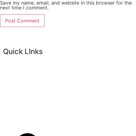
Save my name, email, and website in this browser for the
next time I comment.
Quick LInks