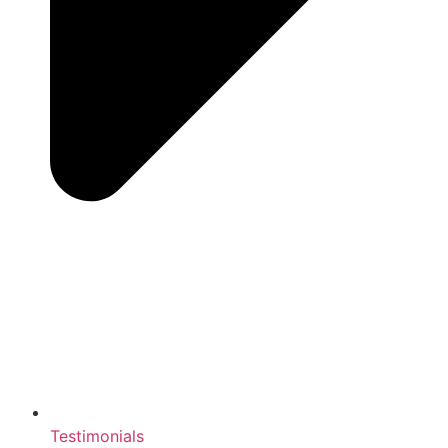
Testimonials