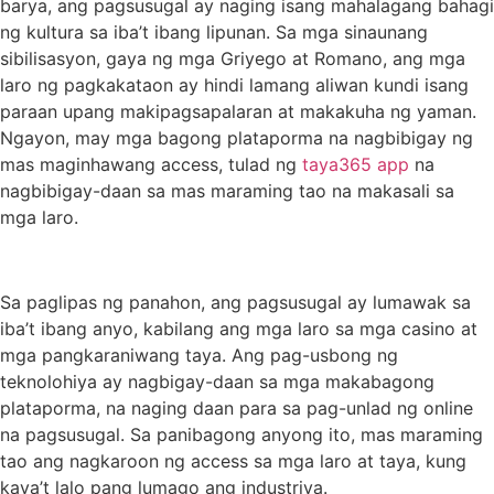
barya, ang pagsusugal ay naging isang mahalagang bahagi
ng kultura sa iba’t ibang lipunan. Sa mga sinaunang
sibilisasyon, gaya ng mga Griyego at Romano, ang mga
laro ng pagkakataon ay hindi lamang aliwan kundi isang
paraan upang makipagsapalaran at makakuha ng yaman.
Ngayon, may mga bagong plataporma na nagbibigay ng
mas maginhawang access, tulad ng
taya365 app
na
nagbibigay-daan sa mas maraming tao na makasali sa
mga laro.
Sa paglipas ng panahon, ang pagsusugal ay lumawak sa
iba’t ibang anyo, kabilang ang mga laro sa mga casino at
mga pangkaraniwang taya. Ang pag-usbong ng
teknolohiya ay nagbigay-daan sa mga makabagong
plataporma, na naging daan para sa pag-unlad ng online
na pagsusugal. Sa panibagong anyong ito, mas maraming
tao ang nagkaroon ng access sa mga laro at taya, kung
kaya’t lalo pang lumago ang industriya.