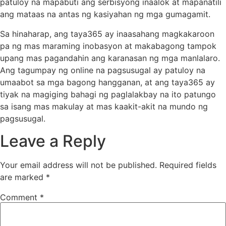
patuloy na mapabuti ang serbisyong inaalok at mapanatili
ang mataas na antas ng kasiyahan ng mga gumagamit.
Sa hinaharap, ang taya365 ay inaasahang magkakaroon
pa ng mas maraming inobasyon at makabagong tampok
upang mas pagandahin ang karanasan ng mga manlalaro.
Ang tagumpay ng online na pagsusugal ay patuloy na
umaabot sa mga bagong hangganan, at ang taya365 ay
tiyak na magiging bahagi ng paglalakbay na ito patungo
sa isang mas makulay at mas kaakit-akit na mundo ng
pagsusugal.
Leave a Reply
Your email address will not be published.
Required fields
are marked
*
Comment
*