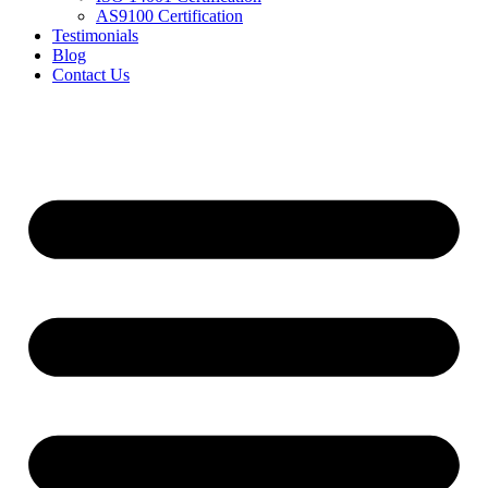
AS9100 Certification
Testimonials
Blog
Contact Us