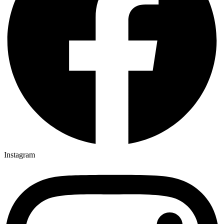
Instagram