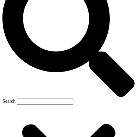
Search