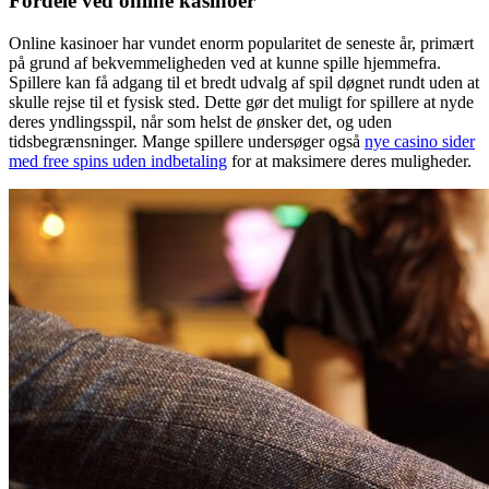
Fordele ved online kasinoer
Online kasinoer har vundet enorm popularitet de seneste år, primært
på grund af bekvemmeligheden ved at kunne spille hjemmefra.
Spillere kan få adgang til et bredt udvalg af spil døgnet rundt uden at
skulle rejse til et fysisk sted. Dette gør det muligt for spillere at nyde
deres yndlingsspil, når som helst de ønsker det, og uden
tidsbegrænsninger. Mange spillere undersøger også
nye casino sider
med free spins uden indbetaling
for at maksimere deres muligheder.