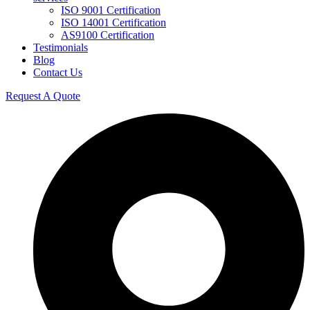
ISO 9001 Certification
ISO 14001 Certification
AS9100 Certification
Testimonials
Blog
Contact Us
Request A Quote