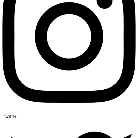
Twitter