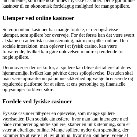
incitamenter, som ofte ikke findes i fysiske casinoer. Dette gør online
kasinoer til en økonomisk fordelagtig mulighed for mange spillere.
Ulemper ved online kasinoer
Selvom online kasinoer har mange fordele, er der også visse
ulemper, som spillere bør overveje. For det første kan det være svært
at skabe en autentisk casinostemning, når man spiller online. Den
sociale interaktion, man oplever i et fysisk casino, kan være
fraværende, hvilket kan gøre oplevelsen mindre spændende for
nogle spillere.
Derudover er der risiko for, at spillere kan blive distraheret af deres
hjemmemiljø, hvilket kan påvirke deres spiloplevelse. Desuden skal
man være opmærksom på online sikkerhed og vælge licenserede og
regulerede platforme for at sikre, at ens personlige og finansielle
oplysninger forbliver sikre.
Fordele ved fysiske casinoer
Fysiske casinoer tilbyder en oplevelse, som mange spillere
værdsætter. Den sociale atmosfære, hvor man kan interagere med
både croupierer og andre spillere, skaber en unik stemning, som er
svær at efterligne online. Mange spillere nyder den spænding, der
kommer fra at være i et livligt miljø, hvor man kan høre lydene af