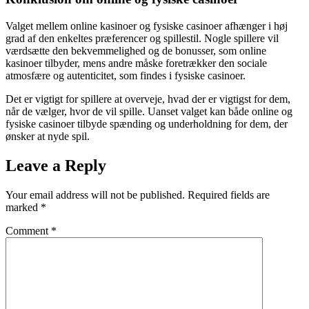
Valget mellem online kasinoer og fysiske casinoer afhænger i høj
grad af den enkeltes præferencer og spillestil. Nogle spillere vil
værdsætte den bekvemmelighed og de bonusser, som online
kasinoer tilbyder, mens andre måske foretrækker den sociale
atmosfære og autenticitet, som findes i fysiske casinoer.
Det er vigtigt for spillere at overveje, hvad der er vigtigst for dem,
når de vælger, hvor de vil spille. Uanset valget kan både online og
fysiske casinoer tilbyde spænding og underholdning for dem, der
ønsker at nyde spil.
Leave a Reply
Your email address will not be published.
Required fields are
marked
*
Comment
*