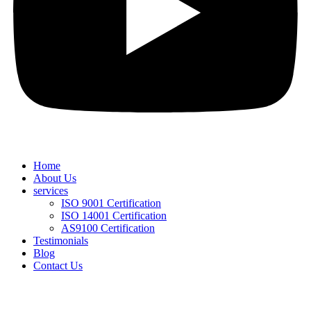
Home
About Us
services
ISO 9001 Certification
ISO 14001 Certification
AS9100 Certification
Testimonials
Blog
Contact Us