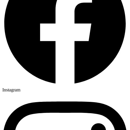
Instagram