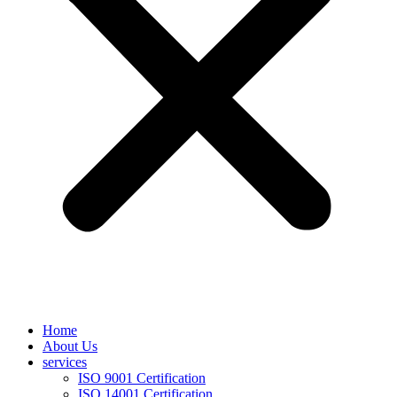
Home
About Us
services
ISO 9001 Certification
ISO 14001 Certification