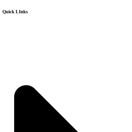
Quick LInks