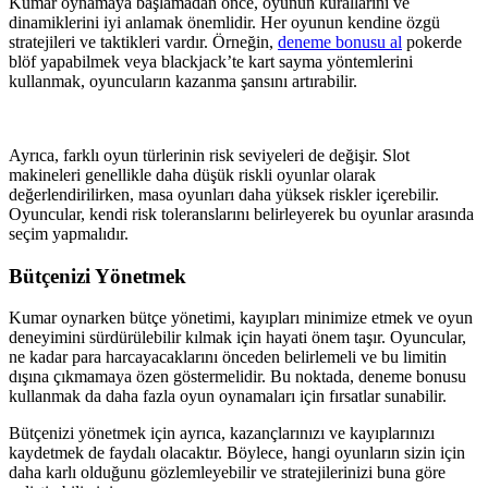
Kumar oynamaya başlamadan önce, oyunun kurallarını ve
dinamiklerini iyi anlamak önemlidir. Her oyunun kendine özgü
stratejileri ve taktikleri vardır. Örneğin,
deneme bonusu al
pokerde
blöf yapabilmek veya blackjack’te kart sayma yöntemlerini
kullanmak, oyuncuların kazanma şansını artırabilir.
Ayrıca, farklı oyun türlerinin risk seviyeleri de değişir. Slot
makineleri genellikle daha düşük riskli oyunlar olarak
değerlendirilirken, masa oyunları daha yüksek riskler içerebilir.
Oyuncular, kendi risk toleranslarını belirleyerek bu oyunlar arasında
seçim yapmalıdır.
Bütçenizi Yönetmek
Kumar oynarken bütçe yönetimi, kayıpları minimize etmek ve oyun
deneyimini sürdürülebilir kılmak için hayati önem taşır. Oyuncular,
ne kadar para harcayacaklarını önceden belirlemeli ve bu limitin
dışına çıkmamaya özen göstermelidir. Bu noktada, deneme bonusu
kullanmak da daha fazla oyun oynamaları için fırsatlar sunabilir.
Bütçenizi yönetmek için ayrıca, kazançlarınızı ve kayıplarınızı
kaydetmek de faydalı olacaktır. Böylece, hangi oyunların sizin için
daha karlı olduğunu gözlemleyebilir ve stratejilerinizi buna göre