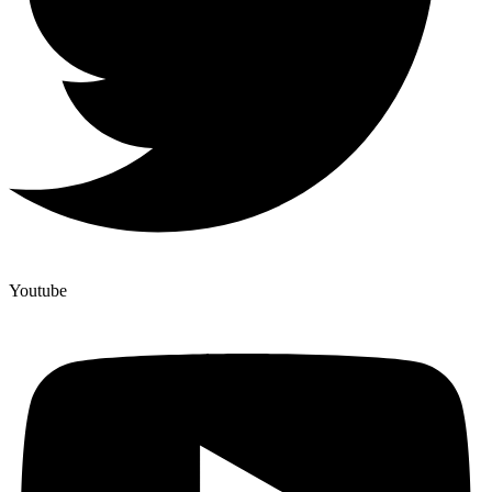
Youtube