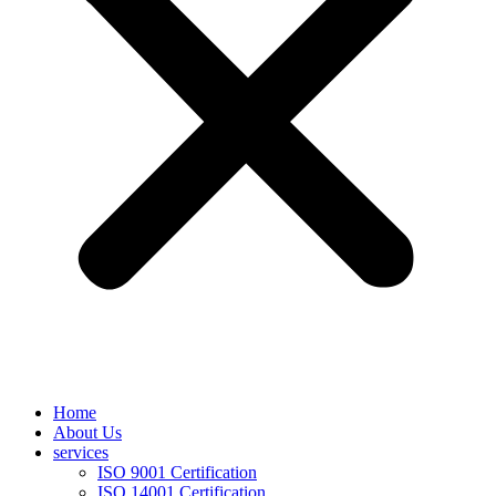
Home
About Us
services
ISO 9001 Certification
ISO 14001 Certification