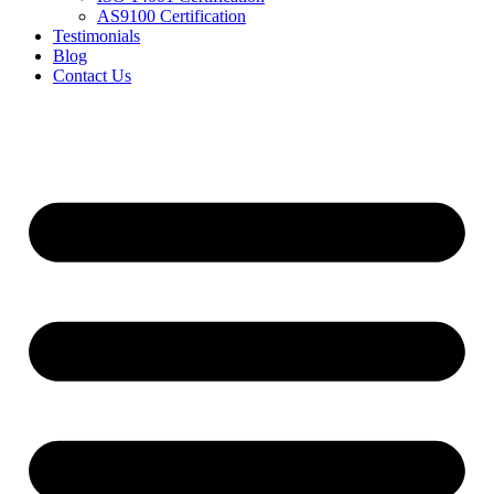
AS9100 Certification
Testimonials
Blog
Contact Us