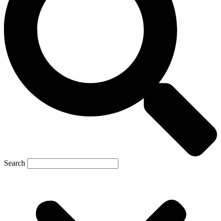
Search