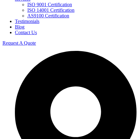
ISO 9001 Certification
ISO 14001 Certification
AS9100 Certification
Testimonials
Blog
Contact Us
Request A Quote