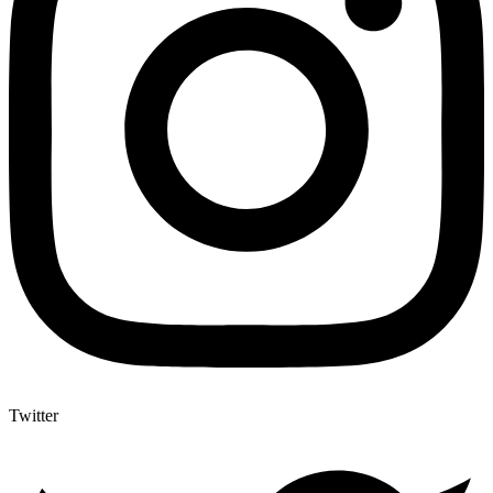
Twitter