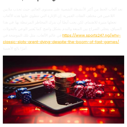
تعد ألعاب الحظ من أكثر الأنشطة الشعبية على مستوى العالم، حيث تجذب ملايين
اللاعبين في مختلف الفئات العمرية. إن الإثارة التي تنطوي عليها هذه الألعاب
تجعلها مثيرة للاهتمام، لكن يجب أيضًا أن ندرك المخاطر المرتبطة بها. في هذا
السياق، يتجلى الصراع بين المتعة والندم بشكل واضح. كما يُعتبر الوعي بالتحولات
https://www.sports247.ng/why-
في عالم الألعاب، مثل تلك الموضحة في
classic-slots-arent-dying-despite-the-boom-of-fast-games/
،
أمرًا بالغ الأهمية.