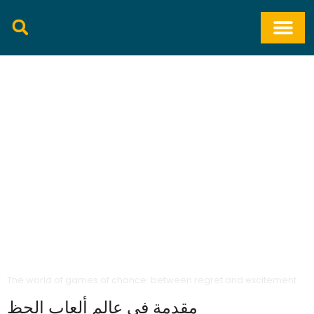
The World Of
Games Of
Chance: Between
Regret And
Excitement
The world of games of chance: between regret and excitement
مقدمة في عالم ألعاب الحظ