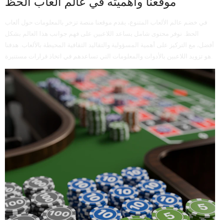
موقعنا وأهميته في عالم ألعاب الحظ
في خضم عالم الألعاب المتنوع، يقدم موقعنا منصة تزخر بالمعلومات حول ألعاب
الحظ. نوفر محتوى شامل يساعد اللاعبين على فهم جوانب هذا العالم بشكل
أفضل، مع التركيز على أهمية المسؤولية والتقاليد الثقافية المحيطة بالألعاب. هدفنا
هو تزويد اللاعبين بالأدوات والمعلومات التي تساعدهم في اتخاذ قرارات مستنيرة.