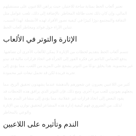
تعتبر ألعاب الحظ بمثابة ساحة للاختبار، حيث يراهن اللاعبون على مستقبلهم
المالي، وإن كان ذلك تحت طائلة المخاطر. بالإضافة إلى ذلك، تلعب عوامل مثل
الثقافة والمجتمع دورًا كبيرًا في كيفية تصور الأفراد لهذه الأنشطة. لهذا السبب،
تتباين الآراء حول فوائد ومخاطر ألعاب الحظ.
الإثارة والتوتر في الألعاب
تتسم ألعاب الحظ بتقديم لحظات من الإثارة لا يمكن للألعاب الأخرى أن تضاهيها.
يدفع الحماس الناجم عن فكرة الفوز إلى الجرأة في اتخاذ قرارات مالية قد تبدو
غير محسوبة. هذا يخلق نوعًا من التوتر يشجع على المزيد من اللعب، مما يؤدي إلى
تجربة فريدة لكن قد تحمل تبعات غير محمودة.
كثير من اللاعبين يعبرون عن شعورهم بالدهشة عندما يشهدون تحقيق الربح، مما
يجعلهم يعودون للعب مرة أخرى. ومع ذلك، فإن التوتر الذي يرافق هذه اللحظات قد
يقود البعض إلى اتخاذ قرارات غير عقلانية، مما يؤدي إلى مشاعر الندم بعدها.
لذلك، من الضروري فهم كيفية إدارة هذه المشاعر لتحقيق توازن بين الإثارة
والوعي بالمخاطر.
الندم وتأثيره على اللاعبين