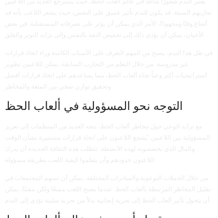
يعتبر الندم شعورًا شائعًا في عالم ألعاب الحظ، حيث يسترجع العديد من اللاعبين
تجاربهم السيئة. قد يكون للندم تأثير عميق على النفس، حيث يشعر اللاعب بأنه قد
أضاع وقتًا ومجهودًا، الأمر الذي يمكن أن يؤثر على تصرفاته المستقبلية. في بعض
الأحيان، يمكن أن يؤدي ذلك إلى تخفيض الثقة بالنفس وإلى تزايد التوتر والقلق.
في ظل هذا الندم، يصبح من المهم التعرف على الأسباب الكامنة وراء اتخاذ قرارات
غير مدروسة. من خلال التعلم من التجارب السابقة، يمكن لللاعبين تطوير
استراتيجيات أكثر وعياً تجاه ألعاب الحظ، مما يساعدهم على اتخاذ قرارات أفضل
وتحقيق توازن صحي بين المتعة والمخاطر.
التوجه نحو المسؤولية في ألعاب الحظ
مع تزايد الوعي حول مخاطر ألعاب الحظ، تتجه العديد من المنظمات إلى تعزيز
المسؤولية بين اللاعبين. يُشجع اللاعبون على اتخاذ قرارات مستنيرة بشأن الوقت
والمال الذي يخصصونه لهذه الأنشطة. تتطلب هذه الثقافة الجديدة أن يدرك
اللاعبون حدودهم وأن يتعلموا كيفية اللعب بطريقة مسؤولة.
من خلال الحملات التوعوية والمبادرات المختلفة، يمكن أن تسهم المجتمعات في
تقليل المخاطر المرتبطة بألعاب الحظ. عندما يصبح اللعب ممتعًا ولكن مقننًا، يمكن
أن يتحول تأثير ألعاب الحظ إلى تجربة إيجابية بدلاً من تجربة سلبية تؤدي إلى الندم.