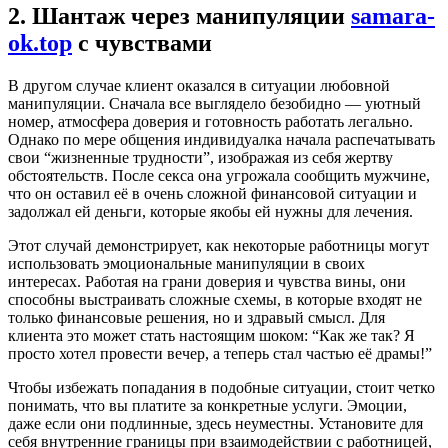
2. Шантаж через манипуляции
samara-
ok.top
с чувствами
В другом случае клиент оказался в ситуации любовной
манипуляции. Сначала все выглядело безобидно — уютный
номер, атмосфера доверия и готовность работать легально.
Однако по мере общения индивидуалка начала распечатывать
свои “жизненные трудности”, изображая из себя жертву
обстоятельств. После секса она угрожала сообщить мужчине,
что он оставил её в очень сложной финансовой ситуации и
задолжал ей деньги, которые якобы ей нужны для лечения.
Этот случай демонстрирует, как некоторые работницы могут
использовать эмоциональные манипуляции в своих
интересах. Работая на грани доверия и чувства вины, они
способны выстраивать сложные схемы, в которые входят не
только финансовые решения, но и здравый смысл. Для
клиента это может стать настоящим шоком: “Как же так? Я
просто хотел провести вечер, а теперь стал частью её драмы!”
Чтобы избежать попадания в подобные ситуации, стоит четко
понимать, что вы платите за конкретные услуги. Эмоции,
даже если они подлинные, здесь неуместны. Установите для
себя внутренние границы при взаимодействии с работницей,