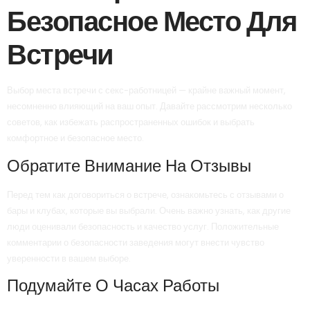
Безопасное Место Для
Встречи
Выбор места встречи с секс-работницей — крайне важный момент,
несомненно влияющий на ваш опыт. Давайте рассмотрим несколько
советов, как избежать распространенных ошибок и выбрать
комфортное и безопасное место.
Обратите Внимание На Отзывы
Перед тем как договориться о встрече, ознакомьтесь с отзывами о
бары и клубах, которые вы выбрали. Очень важно узнать, как другие
люди оценивали безопасность и качество услуг. Положительные
комментарии о безопасности заведения могут внести чувство
уверенности в вашем выборе.
Подумайте О Часах Работы