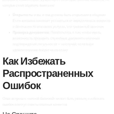
которые стоит обратить внимание:
Открытость:
и вы, и она должны быть открытыми в общении.
Если женщина начинает уклоняться от определенных вопросов
о безопасности или своих услугах, это тревожный звоночек.
Проверка документов:
Позаботьтесь о том, чтобы иметь
возможность проверить служебные документы или иные
подтверждения легальности — на случай, если ваше
удовлетворение пойдет не по плану.
Как Избежать
Распространенных
Ошибок
Опыт встречи с «ночной бабочкой» может быть разным, и избежать
ошибок помогут советы опытных клиентов.