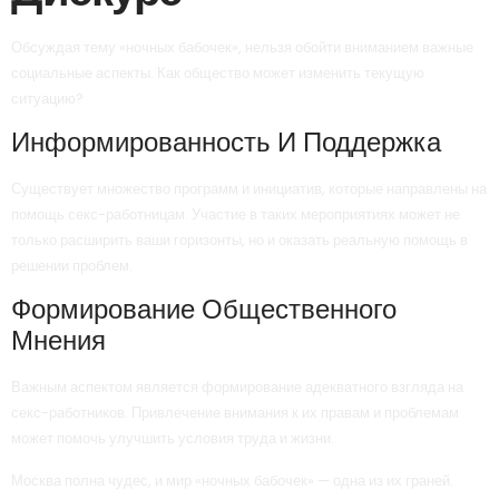
Обсуждая тему «ночных бабочек», нельзя обойти вниманием важные
социальные аспекты. Как общество может изменить текущую
ситуацию?
Информированность И Поддержка
Существует множество программ и инициатив, которые направлены на
помощь секс-работницам. Участие в таких мероприятиях может не
только расширить ваши горизонты, но и оказать реальную помощь в
решении проблем.
Формирование Общественного
Мнения
Важным аспектом является формирование адекватного взгляда на
секс-работников. Привлечение внимания к их правам и проблемам
может помочь улучшить условия труда и жизни.
Москва полна чудес, и мир «ночных бабочек» — одна из их граней.