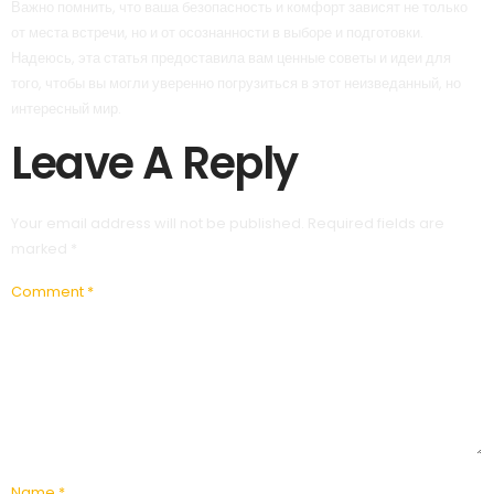
Важно помнить, что ваша безопасность и комфорт зависят не только
от места встречи, но и от осознанности в выборе и подготовки.
Надеюсь, эта статья предоставила вам ценные советы и идеи для
того, чтобы вы могли уверенно погрузиться в этот неизведанный, но
интересный мир.
Leave A Reply
Your email address will not be published.
Required fields are
marked
*
Comment
*
Name
*