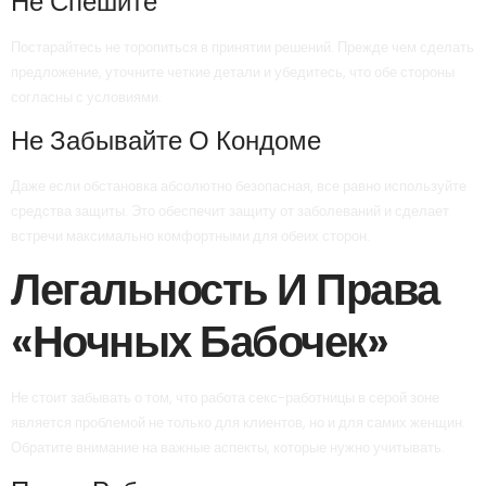
Не Спешите
Постарайтесь не торопиться в принятии решений. Прежде чем сделать
предложение, уточните четкие детали и убедитесь, что обе стороны
согласны с условиями.
Не Забывайте О Кондоме
Даже если обстановка абсолютно безопасная, все равно используйте
средства защиты. Это обеспечит защиту от заболеваний и сделает
встречи максимально комфортными для обеих сторон.
Легальность И Права
«ночных Бабочек»
Не стоит забывать о том, что работа секс-работницы в серой зоне
является проблемой не только для клиентов, но и для самих женщин.
Обратите внимание на важные аспекты, которые нужно учитывать.