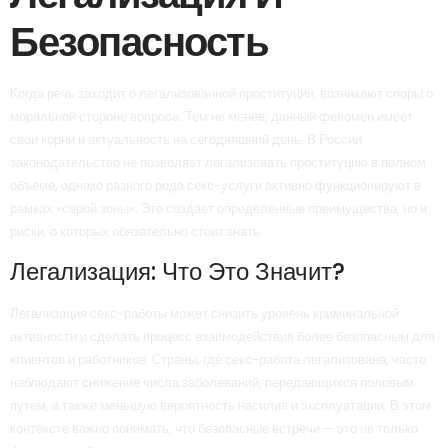
Безопасность
Когда речь заходит о легализованной проституции, возникают споры о
моральной стороне вопроса. Тем не менее, данный феномен имеет
свои корни и актуальность на сегодняшний день. В России
законодательство не позволяет легализовать проституцию в полном
объеме, однако разного рода секс-услуги активно функционируют в
рамках «серой зоны». Это создает определенные преимущества, но и
риски, о которых обязательно стоит знать.
Легализация: Что Это Значит?
Легализация секс-работы может снизить уровень криминальной
активности и сделать процесс взаимодействия более безопасным для
клиентов и работников. Страны, где секс-работа легализована, часто
наблюдают снижение числа заболеваний, передающихся половым
путем, а также меньшую вероятность насилия и эксплуатации. В этом
контексте важно понимать, что безопасные встречи — это не только