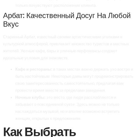
только почувствуют расположение клиента.
Арбат: Качественный Досуг На Любой
Вкус
Старинный Арбат, известный своими артистическими уголками и
культурной атмосферой, привлекает множество туристов и местных
жителей. Уютные кафе, бары и уличные перфомансы создают
идеальные условия для знакомств.
Кафе и рестораны:
в таких местах важно держать ухо востро и
быть настойчивым. Некоторые дамы могут продемонстрировать
свою заинтересованность самостоятельно, предлагая вам
провести время вместе за пределами заведения.
Ночные клубы:
это место, где люди расслабляются и
забывают о повседневной суете. Здесь можно не только
наслаждаться музыкой, но и вполне возможно встретить
женщин, открытых к предложениям.
Как Выбрать