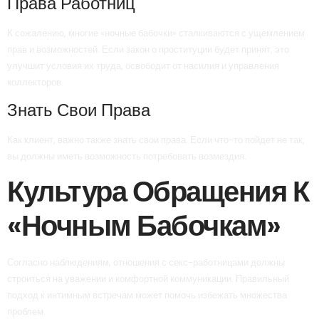
Права Работниц
К сожалению, многие «ночные бабочки» сталкиваются с ущемлением
прав и возможностей. Если закон о проституции будет принят, это
улучшит условия их труда, освободит от насилия и управления
коллекторов.
Знать Свои Права
Как клиент, важно также знать свои права. Если что-то пойдет не так,
вы должны иметь возможность потребовать возмездия.
Культура Обращения К
«ночным Бабочкам»
Согласно наблюдениям, отношения с секс-работницами должны
строиться на уважении и комфортной коммуникации. Правильный
подход к интимным встречам может помочь избежать множества
проблем.