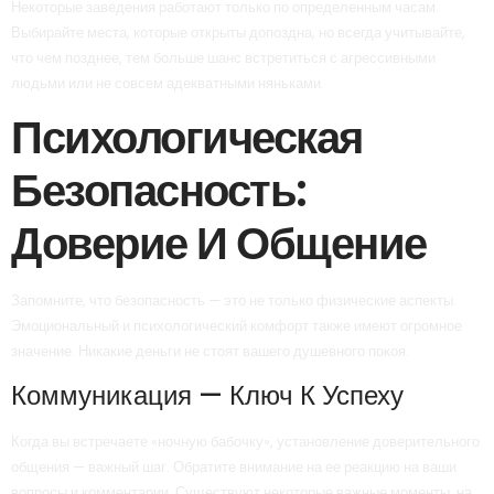
Некоторые заведения работают только по определенным часам.
Выбирайте места, которые открыты допоздна, но всегда учитывайте,
что чем позднее, тем больше шанс встретиться с агрессивными
людьми или не совсем адекватными няньками.
Психологическая
Безопасность:
Доверие И Общение
Запомните, что безопасность — это не только физические аспекты.
Эмоциональный и психологический комфорт также имеют огромное
значение. Никакие деньги не стоят вашего душевного покоя.
Коммуникация — Ключ К Успеху
Когда вы встречаете «ночную бабочку», установление доверительного
общения — важный шаг. Обратите внимание на ее реакцию на ваши
вопросы и комментарии. Существуют некоторые важные моменты, на