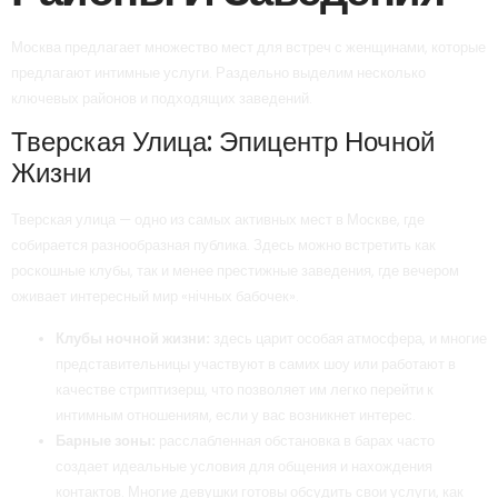
Москва предлагает множество мест для встреч с женщинами, которые
предлагают интимные услуги. Раздельно выделим несколько
ключевых районов и подходящих заведений.
Тверская Улица: Эпицентр Ночной
Жизни
Тверская улица — одно из самых активных мест в Москве, где
собирается разнообразная публика. Здесь можно встретить как
роскошные клубы, так и менее престижные заведения, где вечером
оживает интересный мир «нічных бабочек».
Клубы ночной жизни:
здесь царит особая атмосфера, и многие
представительницы участвуют в самих шоу или работают в
качестве стриптизерш, что позволяет им легко перейти к
интимным отношениям, если у вас возникнет интерес.
Барные зоны:
расслабленная обстановка в барах часто
создает идеальные условия для общения и нахождения
контактов. Многие девушки готовы обсудить свои услуги, как