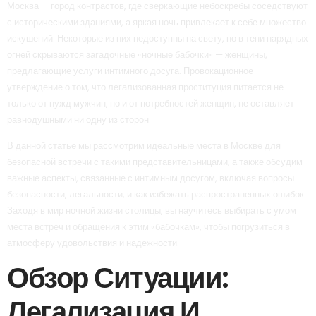
Москва — город контрастов, где сверкающие небоскребы соседствуют
с историческими зданиями, а яркая ночь привлекает к себе множество
искушений. Некоторые из них недоступны на свету, но в тени нарядных
огней скрываются загадочные «ночные бабочки» — женщины,
предлагающие услуги интимного досуга. Провокационное
утверждение о том, что легализованная проституция питается не
только от нужд мужчин, но и от потребностей женщин, не оставляет
равнодушными ни одну из сторон.
В данной статье мы рассмотрим идеальные места в Москве для
безопасной встречи с такими представительницами, а также обсудим
важные аспекты, связанные с интимным досугом, включая вопросы
безопасности, легальности, и как избежать распространенных ошибок.
Заходя в мир ночной жизни столицы, вы научитесь выбирать с умом
места встреч и обращения к этим «бабочкам», чтобы погрузиться в
атмосферу удовольствия и надежности.
Обзор Ситуации:
Легализация И