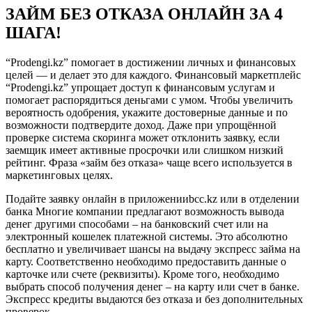
ЗАЙМ БЕЗ ОТКАЗА ОНЛАЙН ЗА 4
ШАГА!
“Prodengi.kz” помогает в достижении личных и финансовых
целей — и делает это для каждого. Финансовый маркетплейс
“Prodengi.kz” упрощает доступ к финансовым услугам и
помогает распорядиться деньгами с умом. Чтобы увеличить
вероятность одобрения, укажите достоверные данные и по
возможности подтвердите доход. Даже при упрощённой
проверке система скоринга может отклонить заявку, если
заемщик имеет активные просрочки или слишком низкий
рейтинг. Фраза «займ без отказа» чаще всего используется в
маркетинговых целях.
Подайте заявку онлайн в приложенииbcc.kz или в отделении
банка Многие компании предлагают возможность вывода
денег другими способами – на банковский счет или на
электронный кошелек платежной системы. Это абсолютно
бесплатно и увеличивает шансы на выдачу экспресс займа на
карту. Соответственно необходимо предоставить данные о
карточке или счете (реквизиты). Кроме того, необходимо
выбрать способ получения денег – на карту или счет в банке.
Экспресс кредиты выдаются без отказа и без дополнительных
проверок.