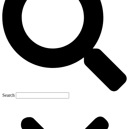
Search