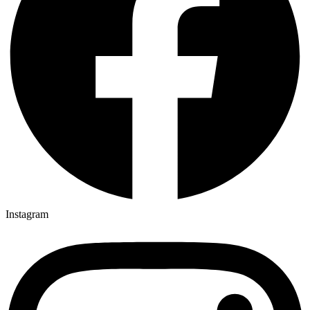
Instagram