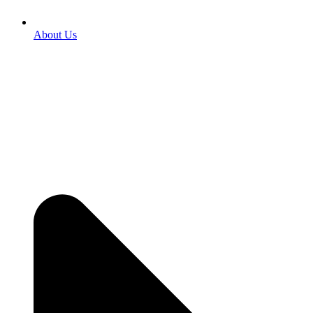
About Us