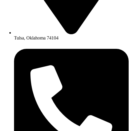
Tulsa, Oklahoma 74104