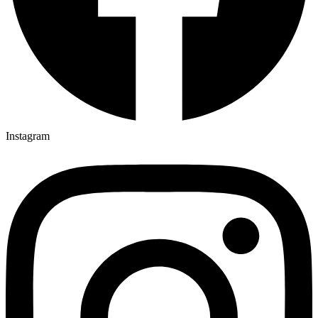
Instagram