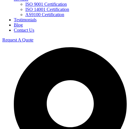
ISO 9001 Certification
ISO 14001 Certification
AS9100 Certification
Testimonials
Blog
Contact Us
Request A Quote