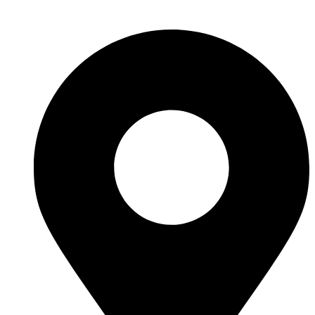
Skip
to
content