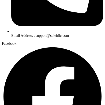
Email Address : support@soleirllc.com
Facebook