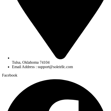
Tulsa, Oklahoma 74104
Email Address : support@soleirllc.com
Facebook