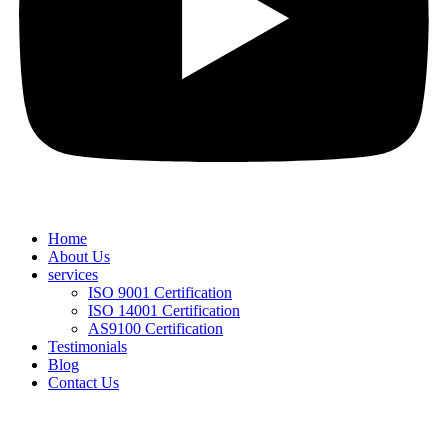
Home
About Us
services
ISO 9001 Certification
ISO 14001 Certification
AS9100 Certification
Testimonials
Blog
Contact Us