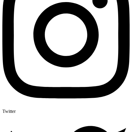
Twitter