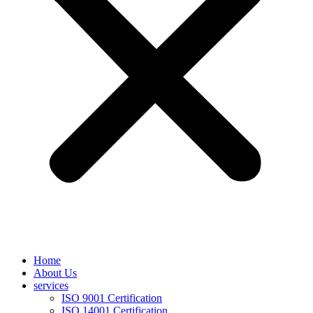
Home
About Us
services
ISO 9001 Certification
ISO 14001 Certification