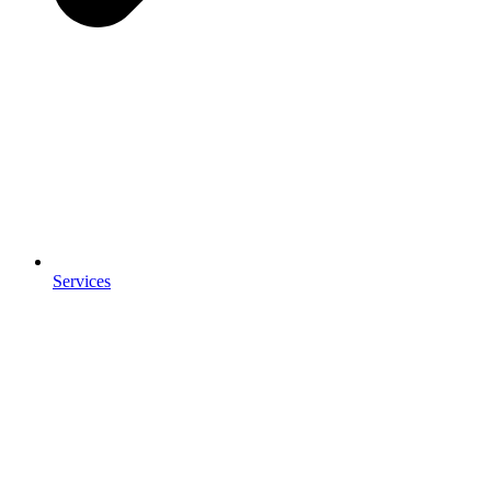
Services