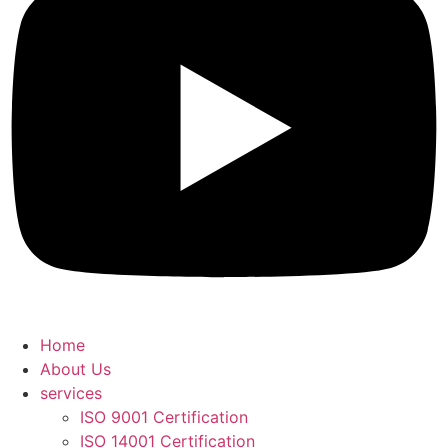
Home
About Us
services
ISO 9001 Certification
ISO 14001 Certification