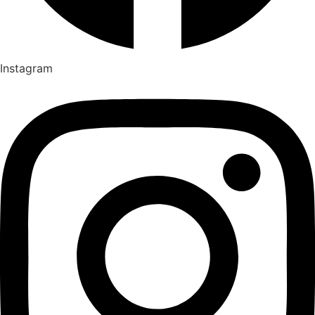
Instagram