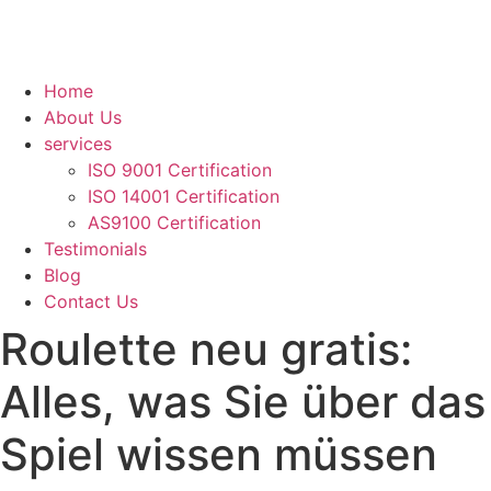
Home
About Us
services
ISO 9001 Certification
ISO 14001 Certification
AS9100 Certification
Testimonials
Blog
Contact Us
Roulette neu gratis:
Alles, was Sie über das
Spiel wissen müssen