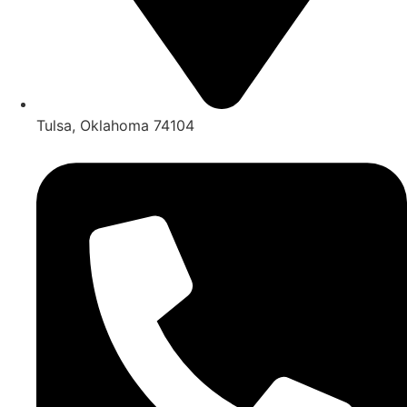
Tulsa, Oklahoma 74104