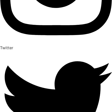
Twitter