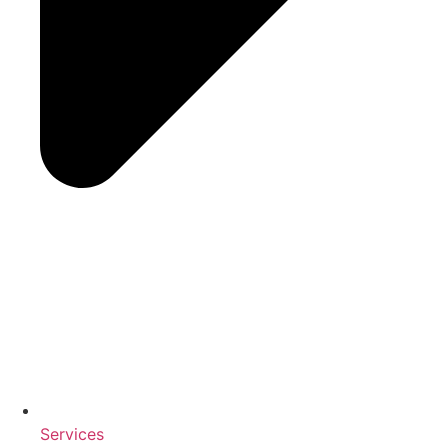
Services