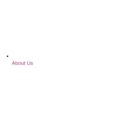
About Us