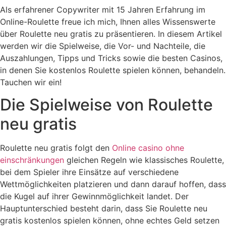
Als erfahrener Copywriter mit 15 Jahren Erfahrung im
Online-Roulette freue ich mich, Ihnen alles Wissenswerte
über Roulette neu gratis zu präsentieren. In diesem Artikel
werden wir die Spielweise, die Vor- und Nachteile, die
Auszahlungen, Tipps und Tricks sowie die besten Casinos,
in denen Sie kostenlos Roulette spielen können, behandeln.
Tauchen
wir ein!
Die Spielweise von Roulette
neu gratis
Roulette neu gratis folgt den
Online casino ohne
einschränkungen
gleichen Regeln wie klassisches Roulette,
bei dem Spieler ihre Einsätze auf verschiedene
Wettmöglichkeiten platzieren und dann darauf hoffen, dass
die Kugel auf ihrer Gewinnmöglichkeit landet. Der
Hauptunterschied besteht darin, dass Sie Roulette neu
gratis kostenlos spielen können, ohne echtes Geld setzen