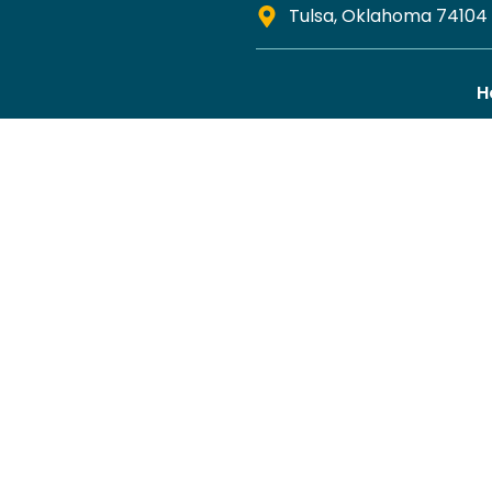
Tulsa, Oklahoma 74104
H
Промоко
Онлайн‑к
Использ