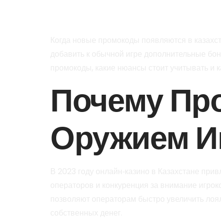
Максиму
Когда новые промокоды появляются в казахста
добавить к обычной игре дополнительные бон
промокоды, какие нюансы стоит учитывать и к
Почему Пр
Оружием И
В 2023 году онлайн‑казино в Казахстане прив
операторов и конкуренция за внимание игрок
позволяют операторам быстро увеличить лояль
собственных денег.