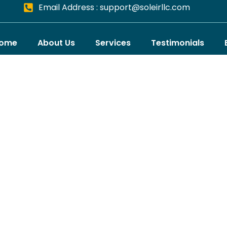
Email Address : support@soleirllc.com
ome
About Us
Services
Testimonials
ды В Казах
азино: Как
овать И Пол