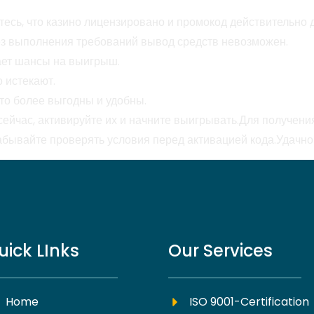
есь, что казино лицензировано и промокод действительно д
ез выполнения требований вывод средств невозможен.
ает шансы на выигрыш.
 истекают.
то более выгодны и удобны.
сейчас, активируйте их и начните выигрывать.Для получен
абывайте проверять условия перед активацией кода.Удачно
uick LInks
Our Services
Home
ISO 9001-Certification