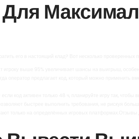
 Для Максима
ратить его в настоящий клад? Вот несколько проверенных 
ат игроку выше 95% увеличивает шансы на выигрыш, особе
гда оператор предлагает код, который можно применить вм
если код активен только 48 ч, планируйте игру так, чтобы 
позволяют быстрее выполнить требования, не рискуя больш
ают только на определённых игровых платформах.Отзывы д