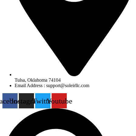
Tulsa, Oklahoma 74104
Email Address : support@soleirllc.com
acebook
Instagram
Twitter
Youtube