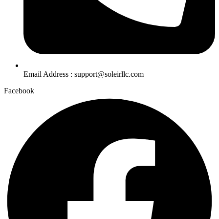
Email Address : support@soleirllc.com
Facebook