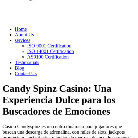
Home
About Us
services
ISO 9001 Certification
ISO 14001 Certification
AS9100 Certification
Testimonials
Blog
Contact Us
Candy Spinz Casino: Una
Experiencia Dulce para los
Buscadores de Emociones
Casino Candyspinz es un centro dinámico para jugadores que
buscan una descarga de adrenalina, con miles de slots, jackpots
progresivos, instant wins y juegos de mesa al alcance de su mano.