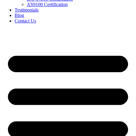
AS9100 Certification
Testimonials
Blog
Contact Us