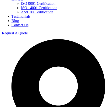
ISO 9001 Certification
ISO 14001 Certification
AS9100 Certification
Testimonials
Blog
Contact Us
Request A Quote