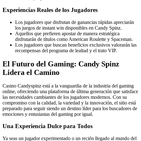
Experiencias Reales de los Jugadores
Los jugadores que disfrutan de ganancias rápidas apreciarán
los juegos de instant win disponibles en Candy Spinz.
Aquellos que prefieren apostar de manera estratégica
disfrutarán de títulos como American Roulette y Spaceman.
Los jugadores que buscan beneficios exclusivos valorarán las
recompensas del programa de lealtad y el trato VIP.
El Futuro del Gaming: Candy Spinz
Lidera el Camino
Casino Candyspinz está a la vanguardia de la industria del gaming
online, ofreciendo una plataforma de última generación que satisface
las necesidades cambiantes de los jugadores modernos. Con su
compromiso con la calidad, la variedad y la innovación, el sitio está
preparado para seguir siendo un destino líder para los buscadores de
emociones y entusiastas del gaming por igual.
Una Experiencia Dulce para Todos
Ya seas un jugador experimentado o un recién llegado al mundo del