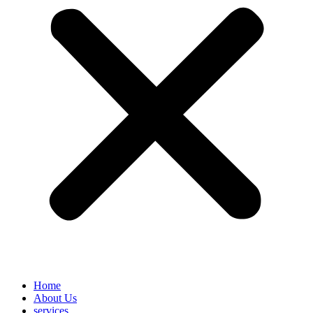
Home
About Us
services