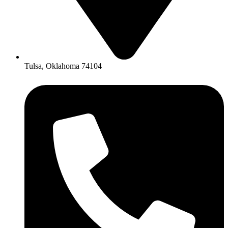
Tulsa, Oklahoma 74104