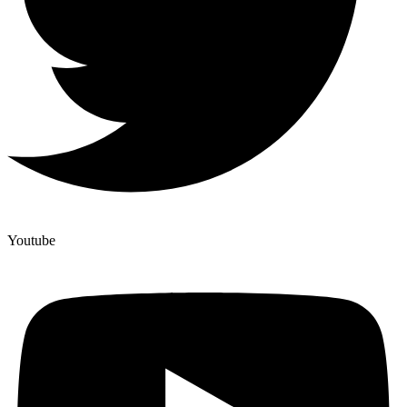
Youtube