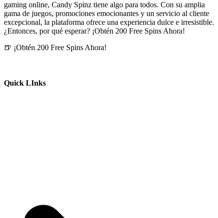
gaming online, Candy Spinz tiene algo para todos. Con su amplia
gama de juegos, promociones emocionantes y un servicio al cliente
excepcional, la plataforma ofrece una experiencia dulce e irresistible.
¿Entonces, por qué esperar? ¡Obtén 200 Free Spins Ahora!
🍺 ¡Obtén 200 Free Spins Ahora!
Quick LInks