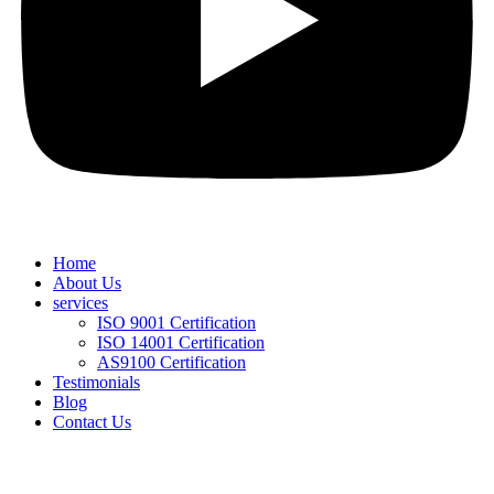
Home
About Us
services
ISO 9001 Certification
ISO 14001 Certification
AS9100 Certification
Testimonials
Blog
Contact Us