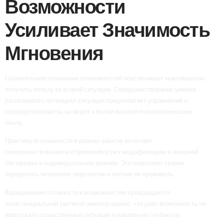
Возможности
Усиливает Значимость
Мгновения
Сознательное понимание возможностей обеспечивает максимально
получить пользу из всякой ситуации. Совершенствование умения
распознавать потенциал ситуации предполагает упражнений и
сосредоточенности, но ведет к более богатой психологическому
опыту.
Практика осознанности в рамках шансов включает
совершенствование восприимчивости к модификациям в внешней
обстановке и индивидуальном режиме. Это позволяет скорее
определять мгновения перспектив и полнее их проживать.
Взращивание готовности к возможностям превращается
экзистенциальной тактикой авиатор казино, что дает возможность не
пропускать существенные ситуации и предельно глубоко их