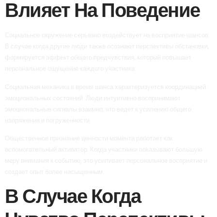
Влияет На Поведение
Социальное окружение серьезно воздействует на восприятие шансов.
В случае когда другие люди также осознают перспективы обстановки,
формируется эффект общего предчувствия, который повышает
персональное ощущение каждого участника.
Социальная механика в время шанса характеризуется координацией
эмоциональных состояний. Люди интуитивно воспринимают
эмоциональные сигналы взаимно, что ведет к усилению общего
напряжения и погруженности.
Общественное признание ценности момента работает как
вспомогательный активатор. Когда участники показывают большую
меру внимания к событию, это усиливает персональное восприятие и
создает опыт более насыщенным.
В Случае Когда