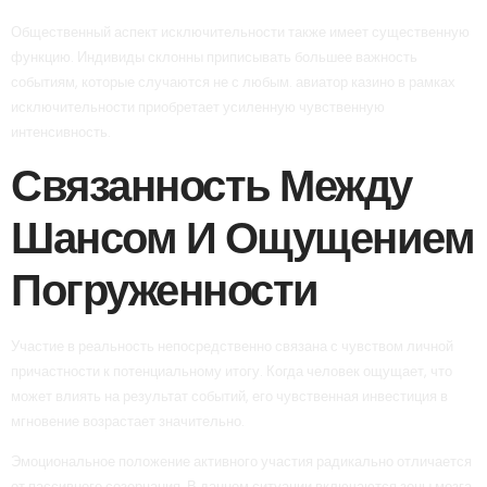
Общественный аспект исключительности также имеет существенную
функцию. Индивиды склонны приписывать большее важность
событиям, которые случаются не с любым. авиатор казино в рамках
исключительности приобретает усиленную чувственную
интенсивность.
Связанность Между
Шансом И Ощущением
Погруженности
Участие в реальность непосредственно связана с чувством личной
причастности к потенциальному итогу. Когда человек ощущает, что
может влиять на результат событий, его чувственная инвестиция в
мгновение возрастает значительно.
Эмоциональное положение активного участия радикально отличается
от пассивного созерцания. В данном ситуации включаются зоны мозга,