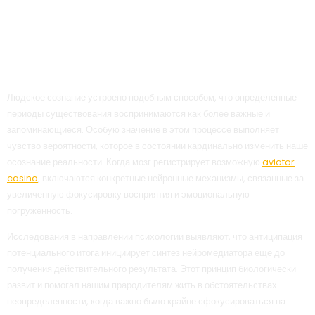
Создает Момент
Особенным
Людское сознание устроено подобным способом, что определенные
периоды существования воспринимаются как более важные и
запоминающиеся. Особую значение в этом процессе выполняет
чувство вероятности, которое в состоянии кардинально изменить наше
осознание реальности. Когда мозг регистрирует возможную
aviator
casino
, включаются конкретные нейронные механизмы, связанные за
увеличенную фокусировку восприятия и эмоциональную
погруженность.
Исследования в направлении психологии выявляют, что антиципация
потенциального итога инициирует синтез нейромедиатора еще до
получения действительного результата. Этот принцип биологически
развит и помогал нашим прародителям жить в обстоятельствах
неопределенности, когда важно было крайне сфокусироваться на