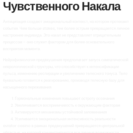
Чувственного Накала
Антиципация создают эмоциональный контекст, на котором протекают
события. Чем больше stakes, тем более острым превращается личное
настроение индивида. Это накал не представляет отрицательным
процессом – оно служит фактором для более основательного
восприятия момента.
Нейрофизиология предвкушения предполагает запуск симпатической
неврологической структуры, что способствует к интенсификации
пульса, изменению респирации и увеличению телесного тонуса. Тело
буквально готовится к реагированию, производя телесную базу для
насыщенного переживания.
Гормональные изменения повышают остроту осознания
Увеличивается восприимчивость к окружающим факторам
Активируются механизмы устойчивой запоминания
Усиливается эмоциональная интенсивность реальности
aviator casino в рамках предвкушений превращается центральной
областью, на которой концентрируются все личные возможности