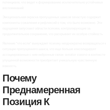
потенциале, что ведет к формированию исключительно устойчивых
воспоминаний.
Эмоциональная окраска пропущенных шансов зачастую содержит
компоненты сожаления и рефлексий о том, что было возможно. Эти
ощущения запускают области психики, контролирующие за
продолжительное сохранение, что раскрывает их особую стойкость.
Явление “что если” вынуждает психику неоднократно возвращаться к
ситуации пропущенного шанса, что еще больше консолидирует
ассоциированные с ним нейронные связи. aviator casino в контексте
упущенной возможности приобретает уникальную чувственную
важность.
Почему
Преднамеренная
Позиция К