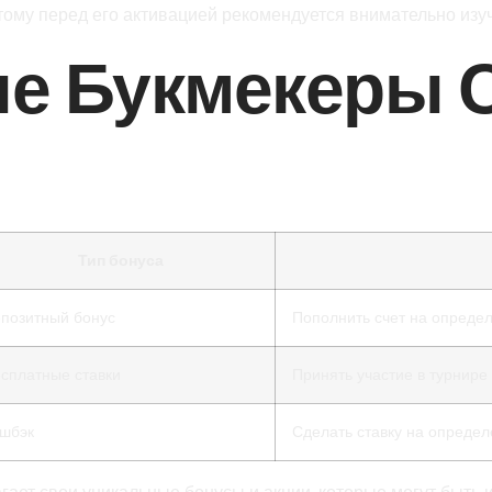
этому перед его активацией рекомендуется внимательно изу
е Букмекеры 
Тип бонуса
позитный бонус
Пополнить счет на опреде
сплатные ставки
Принять участие в турнире
шбэк
Сделать ставку на опреде