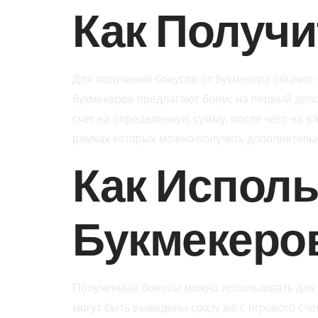
Как Получ
Для получения бонусов от букмекера обычно 
букмекеров предлагают бонус на первый депо
счет на определенную сумму, после чего на в
рамках которых можно получить дополнительн
Как Испол
Букмекеро
Полученные бонусы можно использовать для 
могут быть выведены сразу же с игрового сч