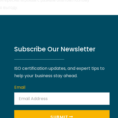
 интересны игрокам с разным опытом.Поэтому
ю выгоду.
Subscribe Our Newsletter
ISO certification updates, and expert tips to
help your business stay ahead.
Email
SUBMIT