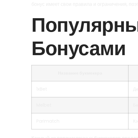
бонус имеет свои правила и ограничения, по
Популярны
Бонусами
Название букмекера
1xBet
Де
Melbet
Бе
Parimatch
Кэ