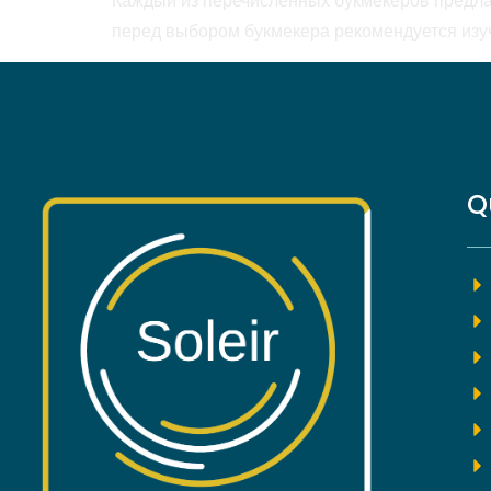
Каждый из перечисленных букмекеров предлаг
перед выбором букмекера рекомендуется изуч
Q