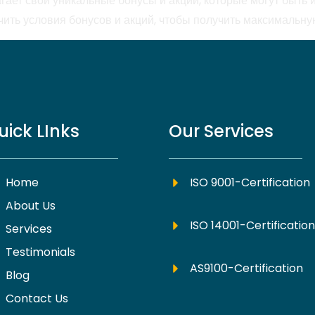
ает свои уникальные бонусы и акции, которые могут быть
ить условия бонусов и акций, чтобы получить максимальну
uick LInks
Our Services
Home
ISO 9001-Certification
About Us
ISO 14001-Certification
Services
Testimonials
AS9100-Certification
Blog
Contact Us