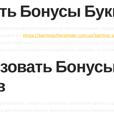
ить Бонусы Бу
требуется зарегистрироваться на сайте и выполнить опре
зит.Для его
https://bettingoffersfinder.com.ua/betting-
аш счет будет начислен дополнительный бонус в виде беспла
ые бонусы за определенные действия, например, за участие
ьзовать Бонус
в
размещения ставок на спортивные события или другие аза
ета, для их вывода обычно требуется выполнить определен