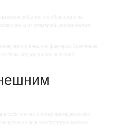
аться на события, что объективно не
самооценки и чрезмерной уверенности в
 совокупности внешних факторов. Удачливые
чествам, недооценивая значение
Внешним
чие события часто интерпретируются как
впечатление личной ответственности за