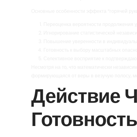
Основные особенности эффекта “горячей рук
Переоценка вероятности продолжения у
Игнорирование статистической независ
Повышение уверенности в индивидуаль
Готовность к выбору масштабных опасн
Селективное восприятие к подтвержда
Несмотря на то, что математически независим
формирующаяся от веры в везучую полосу, мо
Действие Ч
Готовность