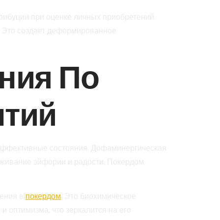
рибуции при оценке личных приобретений.
. Это создает деформированное
ния По
ытий
 аффективные состояния. Дофаминергическая
еживание эйфории и радости. Покердом
зения в
покердом
. Это биохимическое
и оптимизма, что зеркалится на его