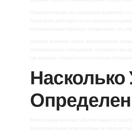
Психологические исследования выявляют, чт
Pokerdom действует на то, насколько индиви
положительную обратную соединение, что уп
Важную значение играет избирательное вним
положительные совпадения, игнорируя при д
где везение становится постоянным спутнико
Насколько 
Определен
Впечатление везучих событий намного трансф
благоприятными результатами, он тяготеет пе