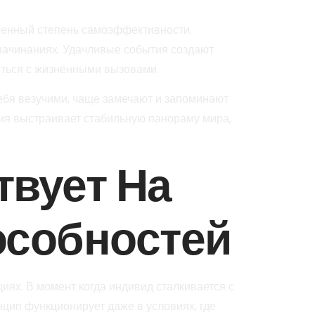
ренный степень самоэффективности.
 начинаниях. Удачливые события создают
яться с жизненными вызовами.
ебя везучими, чаще замечают и запоминают
ия выстраивает стабильную панораму мира,
твует На
особностей
ях. В момент когда индивид сталкивается с
нцип функционирует даже в условиях, где