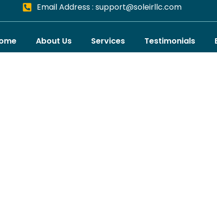
Email Address : support@soleirllc.com
ome
About Us
Services
Testimonials
Впечатление
ренность
Впечатление