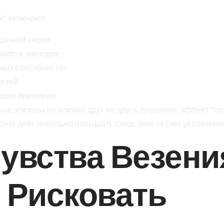
и” включают:
дачной серии
имости эпизодов
ных способностях
остей
ющим примерам
ые эпизоды не влияют друг на друга, душевное эффект “гор
жет действительно повышать следствия за счет увеличени
увства Везени
 Рисковать