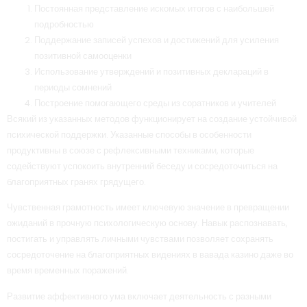
Постоянная представление искомых итогов с наибольшей
подробностью
Поддержание записей успехов и достижений для усиления
позитивной самооценки
Использование утверждений и позитивных деклараций в
периоды сомнений
Построение помогающего среды из соратников и учителей
Всякий из указанных методов функционирует на создание устойчивой
психической поддержки. Указанные способы в особенности
продуктивны в союзе с рефлексивными техниками, которые
содействуют успокоить внутренний беседу и сосредоточиться на
благоприятных гранях грядущего.
Чувственная грамотность имеет ключевую значение в превращении
ожиданий в прочную психологическую основу. Навык распознавать,
постигать и управлять личными чувствами позволяет сохранять
сосредоточение на благоприятных видениях в вавада казино даже во
время временных поражений.
Развитие аффективного ума включает деятельность с разными