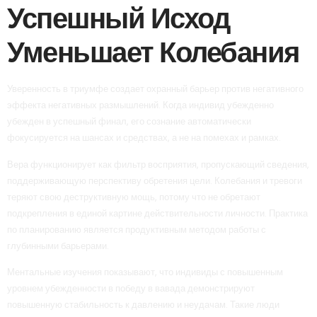
Успешный Исход
Уменьшает Колебания
Уверенность в триумфе создает охранный барьер против негативного
эффекта негативных размышлений. Когда индивид убежденно
убежден в успешный финал, его сознание автоматически
фокусируется на шансах и средствах, а не на помехах и рамках.
Вера функционирует как фильтр восприятия, пропускающий сведения,
поддерживающую перспективу обретения цели. Колебания и тревоги
теряют свою деструктивную мощь, потому что не обретают
подкрепления в единой картине действительности личности. Практика
по планированию является продуктивным методом работы с
глубинными барьерами.
Ментальные изучения показывают, что индивиды с повышенным
уровнем убежденности в победу в вавада демонстрируют
повышенную стабильность к давлению и неудачам. Такие люди