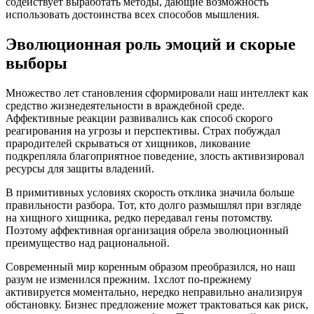
содействует выработать методы, дающие возможность
использовать достоинства всех способов мышления.
Эволюционная роль эмоций и скорые
выборы
Множество лет становления сформировали наш интеллект как
средство жизнедеятельности в враждебной среде.
Аффективные реакции развивались как способ скорого
реагирования на угрозы и перспективы. Страх побуждал
прародителей скрываться от хищников, ликование
подкрепляла благоприятное поведение, злость активизировал
ресурсы для защиты владений.
В примитивных условиях скорость отклика значила больше
правильности разбора. Тот, кто долго размышлял при взгляде
на хищного хищника, редко передавал гены потомству.
Поэтому аффективная организация обрела эволюционный
преимущество над рациональной.
Современный мир коренным образом преобразился, но наш
разум не изменился прежним. 1хслот по-прежнему
активируется моментально, нередко неправильно анализируя
обстановку. Бизнес предложение может трактоваться как риск,