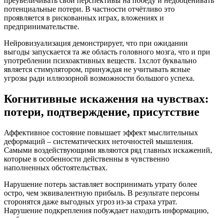
преувеличивать свои перспективы на победу и недооценивать
потенциальные потери. В частности отчётливо это
проявляется в рискованных играх, вложениях и
предпринимательстве.
Нейровизуализация демонстрирует, что при ожидании
выгоды запускается та же область головного мозга, что и при
употреблении психоактивных веществ. 1хслот буквально
является стимулятором, принуждая не учитывать ясные
угрозы ради иллюзорной возможности большого успеха.
Когнитивные искажения на чувствах:
потери, подтверждение, присутствие
Аффективное состояние повышает эффект мыслительных
деформаций – систематических неточностей мышления.
Самыми воздействующими являются ряд главных искажений,
которые в особенности действенны в чувственно
наполненных обстоятельствах.
Нарушение потерь заставляет воспринимать утрату более
остро, чем эквивалентную прибыль. В результате персоны
сторонятся даже выгодных угроз из-за страха утрат.
Нарушение подкрепления побуждает находить информацию,