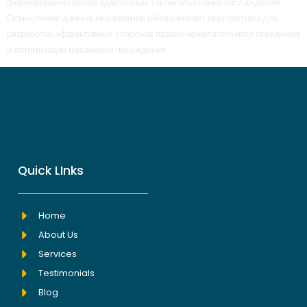
формированию более адаптивных тактик отыскания наслаждения.
Осмысление данных механизмов обнаруживает перспективы для
разработки эффективных способов правки нежелательного поведения
и оптимизации механизма побуждения.
Quick LInks
Home
About Us
Services
Testimonials
Blog