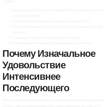
лотерей.
Построение ассоциативных соединений между раздражителем
и вознаграждением
Развитие предвкушающих реакций в нейронных сетях
Усиление мотивационного действий через дофаминергические
маршруты
Создание устойчивых поведенческих паттернов
Автоматизация механизмов формирования заключений
Почему Изначальное
Удовольствие
Интенсивнее
Последующего
Процесс снижения напряженности наслаждения при воспроизведении
связан с приспособительными свойствами нейронной системы. Leon