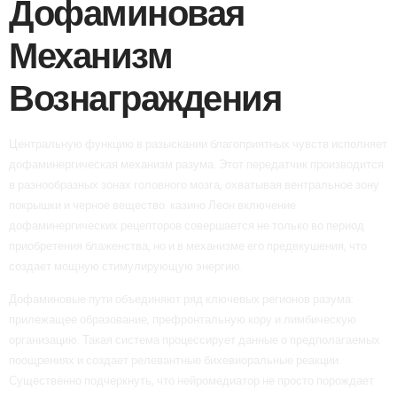
Дофаминовая
Механизм
Вознаграждения
Центральную функцию в разыскании благоприятных чувств исполняет
дофаминергическая механизм разума. Этот передатчик производится
в разнообразных зонах головного мозга, охватывая вентральное зону
покрышки и черное вещество. казино Леон включение
дофаминергических рецепторов совершается не только во период
приобретения блаженства, но и в механизме его предвкушения, что
создает мощную стимулирующую энергию.
Дофаминовые пути объединяют ряд ключевых регионов разума:
прилежащее образование, префронтальную кору и лимбическую
организацию. Такая система процессирует данные о предполагаемых
поощрениях и создает релевантные бихевиоральные реакции.
Существенно подчеркнуть, что нейромедиатор не просто порождает