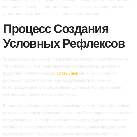
поощрения. Это проясняет популярность разных разновидностей
аддиктивного активности в сегодняшнем коллективе.
Процесс Создания
Условных Рефлексов
Традиционные изыскания Ивана Павлова заложили базу понимания
того, насколько мозг привязывает нейтральные раздражители с
радостными впечатлениями.
слоты Леон
механизм условного
рефлекса позволяет организму предугадывать появление
вознаграждения по опосредованным сигналам, что существенно
увеличивает эффективность поступков.
В современной нейробиологии данный процесс получил дальнейшее
развитие в теории предсказания промахов. Мозг непрерывно образует
предсказания о шансе приобретения вознаграждения и исправляет
активность в зависимости от того, насколько данные предвидения
подтверждаются. Такой ход осуществляется рефлекторно и в