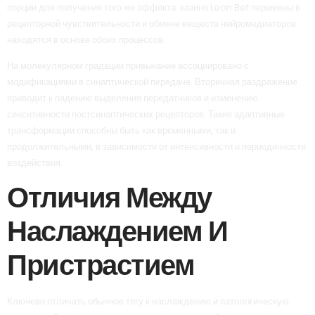
порции для получения того же эффекта. казино Leon Bet перемены в
рецепторной чувствительности и обмене веществ нейромедиаторов
находятся в основе обоих процессов.
На молекулярном градации привыкание ассоциировано с
модификациями в синаптической передаче. Вторичная раздражение
приводит к падению выделения передатчиков и изменению
сенситивности постсинаптических рецепторов. Такие адаптивные
трансформации способны быть как временными, так и
продолжительными, в зависимости от интенсивности и периодичности
воздействия.
Отличия Между
Наслаждением И
Пристрастием
Ключево отличать обычное тягу к наслаждению и патологическую