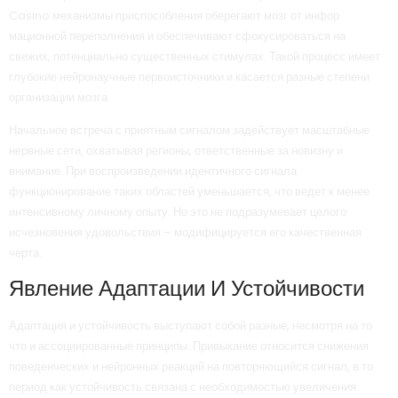
Casino механизмы приспособления оберегают мозг от инфор
мационной переполнения и обеспечивают сфокусироваться на
свежих, потенциально существенных стимулах. Такой процесс имеет
глубокие нейронаучные первоисточники и касается разные степени
организации мозга.
Начальное встреча с приятным сигналом задействует масштабные
нервные сети, охватывая регионы, ответственные за новизну и
внимание. При воспроизведении идентичного сигнала
функционирование таких областей уменьшается, что ведет к менее
интенсивному личному опыту. Но это не подразумевает целого
исчезновения удовольствия – модифицируется его качественная
черта.
Явление Адаптации И Устойчивости
Адаптация и устойчивость выступают собой разные, несмотря на то
что и ассоциированные принципы. Привыкание относится снижения
поведенческих и нейронных реакций на повторяющийся сигнал, в то
период как устойчивость связана с необходимостью увеличения