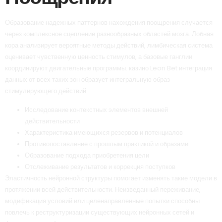
Образование надежных паттернов нахождения поощрения случается
через комплексное сцепление разнообразных областей мозга. Лобная
кора анализирует вероятные методы действий, лимбическая система
оценивает чувственную ценность стимулов, а базовые ганглии
координируют двигательные программы. казино Leon Bet интеграция
данных от всех таких зон образует интегральную образ
стимулирующего действий.
Исследование контекстных элементов внешней
действительности
Характеристика имеющихся резервов и потенциалов
Противопоставление с прошлым практикой и образами
Образование подхода приобретения цели
Отслеживание результатов и коррекция поступков
Эластичность нейронной структуры помогает изменять такие модели в
протяжении всей действительности. Неизведанный переживание,
модификация условий или целенаправленные попытки способны
повлечь к реструктуризации существующих нейронных сетей и