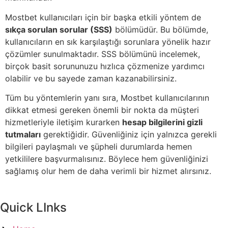
Mostbet kullanıcıları için bir başka etkili yöntem de
sıkça sorulan sorular (SSS)
bölümüdür. Bu bölümde,
kullanıcıların en sık karşılaştığı sorunlara yönelik hazır
çözümler sunulmaktadır. SSS bölümünü incelemek,
birçok basit sorununuzu hızlıca çözmenize yardımcı
olabilir ve bu sayede zaman kazanabilirsiniz.
Tüm bu yöntemlerin yanı sıra, Mostbet kullanıcılarının
dikkat etmesi gereken önemli bir nokta da müşteri
hizmetleriyle iletişim kurarken
hesap bilgilerini gizli
tutmaları
gerektiğidir. Güvenliğiniz için yalnızca gerekli
bilgileri paylaşmalı ve şüpheli durumlarda hemen
yetkililere başvurmalısınız. Böylece hem güvenliğinizi
sağlamış olur hem de daha verimli bir hizmet alırsınız.
Quick LInks