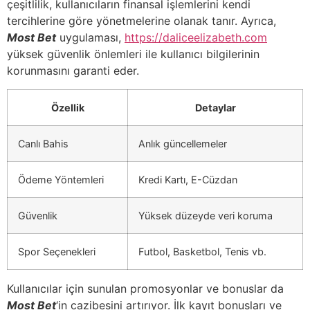
çeşitlilik, kullanıcıların finansal işlemlerini kendi
tercihlerine göre yönetmelerine olanak tanır. Ayrıca,
Most Bet
uygulaması,
https://daliceelizabeth.com
yüksek güvenlik önlemleri ile kullanıcı bilgilerinin
korunmasını garanti eder.
Özellik
Detaylar
Canlı Bahis
Anlık güncellemeler
Ödeme Yöntemleri
Kredi Kartı, E-Cüzdan
Güvenlik
Yüksek düzeyde veri koruma
Spor Seçenekleri
Futbol, Basketbol, Tenis vb.
Kullanıcılar için sunulan promosyonlar ve bonuslar da
Most Bet
‘in cazibesini artırıyor. İlk kayıt bonusları ve