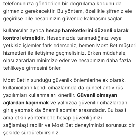
telefonunuza gönderilen bir doğrulama kodunu da
girmeniz gerekecektir. Bu yöntem, özellikle şifreniz ele
geçirilse bile hesabınızın güvende kalmasını sağlar.
Kullanıcılar ayrıca
hesap hareketlerini düzenli olarak
kontrol etmelidir
. Hesabınızda tanımadığınız veya
yetkisiz işlemler fark ederseniz, hemen Most Bet müşteri
hizmetleri ile iletişime geçmelisiniz. Erken müdahale,
olası zararları minimize eder ve hesabınızın daha fazla
tehlikeye girmesini önler.
Most Bet’in sunduğu güvenlik önlemlerine ek olarak,
kullanıcıların kendi cihazlarında da güncel antivirüs
yazılımları kullanmaları önerilir.
Güvenli olmayan
ağlardan kaçınmak
ve yalnızca güvenilir cihazlardan
giriş yapmak da önemli adımlar arasındadır. Bu basit
ama etkili yöntemlerle hesap güvenliğinizi
sağlamlaştırabilir ve Most Bet deneyiminizi sorunsuz bir
şekilde sürdürebilirsiniz.