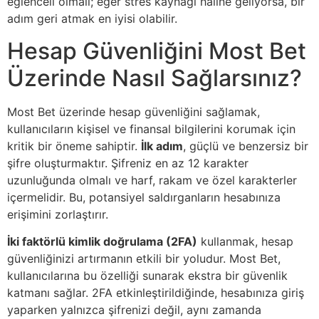
eğlenceli olmalı; eğer stres kaynağı haline geliyorsa, bir
adım geri atmak en iyisi olabilir.
Hesap Güvenliğini Most Bet
Üzerinde Nasıl Sağlarsınız?
Most Bet üzerinde hesap güvenliğini sağlamak,
kullanıcıların kişisel ve finansal bilgilerini korumak için
kritik bir öneme sahiptir.
İlk adım
, güçlü ve benzersiz bir
şifre oluşturmaktır. Şifreniz en az 12 karakter
uzunluğunda olmalı ve harf, rakam ve özel karakterler
içermelidir. Bu, potansiyel saldırganların hesabınıza
erişimini zorlaştırır.
İki faktörlü kimlik doğrulama (2FA)
kullanmak, hesap
güvenliğinizi artırmanın etkili bir yoludur. Most Bet,
kullanıcılarına bu özelliği sunarak ekstra bir güvenlik
katmanı sağlar. 2FA etkinleştirildiğinde, hesabınıza giriş
yaparken yalnızca şifrenizi değil, aynı zamanda