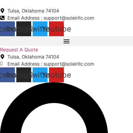
Skip
to
Tulsa, Oklahoma 74104
content
Email Address : support@soleirllc.com
cebook
Instagram
Twitter
Youtube
Request A Quote
Tulsa, Oklahoma 74104
Email Address : support@soleirllc.com
cebook
Instagram
Twitter
Youtube