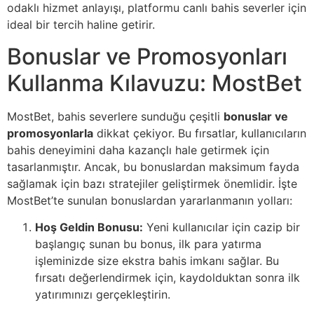
odaklı hizmet anlayışı, platformu canlı bahis severler için
ideal bir tercih haline getirir.
Bonuslar ve Promosyonları
Kullanma Kılavuzu: MostBet
MostBet, bahis severlere sunduğu çeşitli
bonuslar ve
promosyonlarla
dikkat çekiyor. Bu fırsatlar, kullanıcıların
bahis deneyimini daha kazançlı hale getirmek için
tasarlanmıştır. Ancak, bu bonuslardan maksimum fayda
sağlamak için bazı stratejiler geliştirmek önemlidir. İşte
MostBet’te sunulan bonuslardan yararlanmanın yolları:
Hoş Geldin Bonusu:
Yeni kullanıcılar için cazip bir
başlangıç sunan bu bonus, ilk para yatırma
işleminizde size ekstra bahis imkanı sağlar. Bu
fırsatı değerlendirmek için, kaydolduktan sonra ilk
yatırımınızı gerçekleştirin.