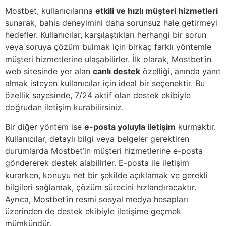
Mostbet, kullanıcılarına
etkili ve hızlı müşteri hizmetleri
sunarak, bahis deneyimini daha sorunsuz hale getirmeyi
hedefler. Kullanıcılar, karşılaştıkları herhangi bir sorun
veya soruya çözüm bulmak için birkaç farklı yöntemle
müşteri hizmetlerine ulaşabilirler. İlk olarak, Mostbet’in
web sitesinde yer alan
canlı destek
özelliği, anında yanıt
almak isteyen kullanıcılar için ideal bir seçenektir. Bu
özellik sayesinde, 7/24 aktif olan destek ekibiyle
doğrudan iletişim kurabilirsiniz.
Bir diğer yöntem ise
e-posta yoluyla iletişim
kurmaktır.
Kullanıcılar, detaylı bilgi veya belgeler gerektiren
durumlarda Mostbet’in müşteri hizmetlerine e-posta
göndererek destek alabilirler. E-posta ile iletişim
kurarken, konuyu net bir şekilde açıklamak ve gerekli
bilgileri sağlamak, çözüm sürecini hızlandıracaktır.
Ayrıca, Mostbet’in resmi sosyal medya hesapları
üzerinden de destek ekibiyle iletişime geçmek
mümkündür.