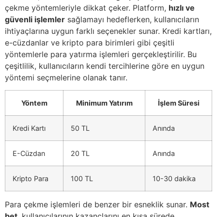
çekme yöntemleriyle dikkat çeker. Platform,
hızlı ve
güvenli işlemler
sağlamayı hedeflerken, kullanıcıların
ihtiyaçlarına uygun farklı seçenekler sunar. Kredi kartları,
e-cüzdanlar ve kripto para birimleri gibi çeşitli
yöntemlerle para yatırma işlemleri gerçekleştirilir. Bu
çeşitlilik, kullanıcıların kendi tercihlerine göre en uygun
yöntemi seçmelerine olanak tanır.
Yöntem
Minimum Yatırım
İşlem Süresi
Kredi Kartı
50 TL
Anında
E-Cüzdan
20 TL
Anında
Kripto Para
100 TL
10-30 dakika
Para çekme işlemleri de benzer bir esneklik sunar.
Most
bet
, kullanıcılarının kazançlarını en kısa sürede