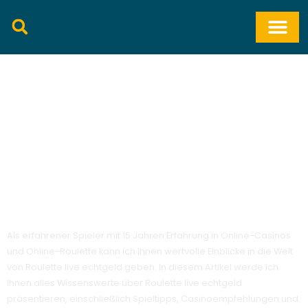
Roulette Live
Echtgeld: Alles,
Was Sie Wissen
Müssen
Als erfahrener Spieler mit 15 Jahren Erfahrung in Online-Casinos
und Online-Roulette kann ich Ihnen wertvolle Einblicke in die Welt
von Roulette live echtgeld geben. In diesem Artikel werde ich
Ihnen alles Wissenswerte über Roulette live echtgeld
präsentieren, einschließlich Spieltipps, Casinoempfehlungen und