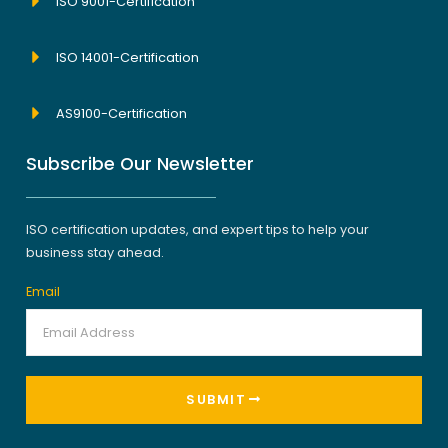
ISO 9001-Certification
ISO 14001-Certification
AS9100-Certification
Subscribe Our Newsletter
ISO certification updates, and expert tips to help your
business stay ahead.
Email
SUBMIT