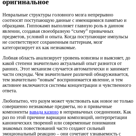
оригинальное
Невральные структуры головного мозга непрерывно
соотносят поступающую данные с имеющимися памятью и
образцами. Гиппокамп выполняет главную роль в данном
явлении, создавая своеобразную “схему” привычных
предметов, условий и опыта. Когда поступающие импульсы
не соответствуют сохраненным паттернам, мозг
категоризирует их как незнакомые.
Лобная область анализирует уровень новизны и выясняет, до
какой степени значительно актуальный опыт разнится от
ранних. Этот механизм случается автоматически и занимает
части секунды. Чем значительнее различий обнаруживается,
тем значительно “новым” воспринимается явление, и тем
активнее включаются системы концентрации и чувственного
ответа.
Любопытно, что разум может чувствовать как новое не только
совершенно незнакомые предметы, но и привычные
компоненты
вавада казино
в непривычных соединениях. Как
раз по этой причине вариации композиций, интерпретации
канонических творений или современные понимания
знакомых повествований часто создают сильный
эмоциональный реакцию – они сочетают узнаваемость с