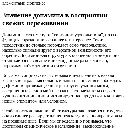
элементами сюрприза.
Значение допамина в восприятии
свежих переживаний
Допамин часто именуют “гормоном удовольствия”, но его
функция гораздо многограннее и интереснее. Этот
передатчик не столько порождает само удовольствие,
насколько сигнализирует о вероятной возможности его
обрести. Дофаминовая структура в особенности энергично
откликается на свежие и неожиданные раздражители,
порождая побуждение к их изучению.
Когда мы соприкасаемся с новым впечатлением в вавада
казино, вентральная область крыши начинает высвобождать
дофамин в прилежащее центр и другие участки мозга,
соединенные с системой награды. Этот механизм создает
чувство антиципации и мотивирует нас продолжить контакт с
новым элементом или условием.
Особенность допаминовой структуры заключается в том, что
она активнее реагирует на непредсказуемые поощрения, чем
на предвиденные. Если мы определенно понимаем, что
достигнем специфическое наслаждение, высвобождение