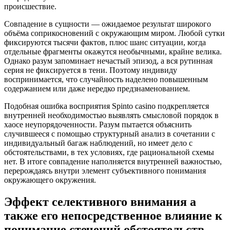
происшествие.
Совпадение в сущности — ожидаемое результат широкого
объёма соприкосновений c окружающим миром. Любой сутки
фиксируются тысячи фактов, плюс шанс ситуации, когда
отдельные фрагменты окажутся необычными, крайне велика.
Однако разум запоминает нечастый эпизод, а вся рутинная
серия не фиксируется в тени. Поэтому индивиду
воспринимается, что случайность наделено повышенным
содержанием или даже нередко предзнаменованием.
Подобная ошибка восприятия Spinto casino подкрепляется
внутренней необходимостью выявлять смысловой порядок в
хаосе неупорядоченности. Разум пытается объяснить
случившееся с помощью структурный анализ в сочетании с
индивидуальный багаж наблюдений, но имеет дело c
обстоятельствами, в тех условиях, где рациональной схемы
нет. В итоге совпадение наполняется внутренней важностью,
перерождаясь внутри элемент субъективного понимания
окружающего окружения.
Эффект селективного внимания а
также его непосредственное влияние к
понимание стечений обстоятельств