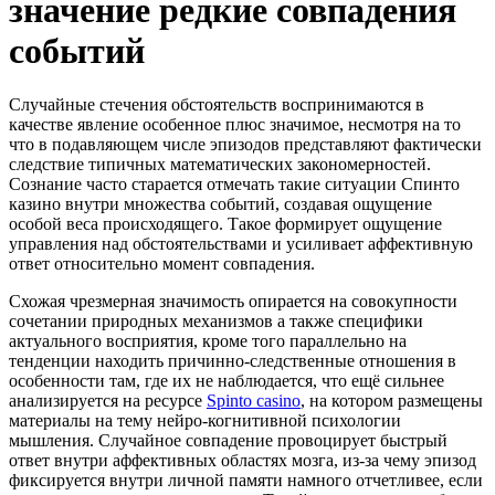
значение редкие совпадения
событий
Случайные стечения обстоятельств воспринимаются в
качестве явление особенное плюс значимое, несмотря на то
что в подавляющем числе эпизодов представляют фактически
следствие типичных математических закономерностей.
Сознание часто старается отмечать такие ситуации Спинто
казино внутри множества событий, создавая ощущение
особой веса происходящего. Такое формирует ощущение
управления над обстоятельствами и усиливает аффективную
ответ относительно момент совпадения.
Схожая чрезмерная значимость опирается на совокупности
сочетании природных механизмов а также специфики
актуального восприятия, кроме того параллельно на
тенденции находить причинно-следственные отношения в
особенности там, где их не наблюдается, что ещё сильнее
анализируется на ресурсе
Spinto сasino
, на котором размещены
материалы на тему нейро-когнитивной психологии
мышления. Случайное совпадение провоцирует быстрый
ответ внутри аффективных областях мозга, из-за чему эпизод
фиксируется внутри личной памяти намного отчетливее, если