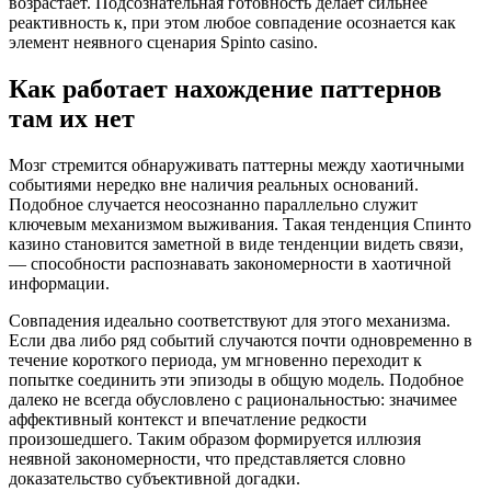
возрастает. Подсознательная готовность делает сильнее
реактивность к, при этом любое совпадение осознается как
элемент неявного сценария Spinto casino.
Как работает нахождение паттернов
там их нет
Мозг стремится обнаруживать паттерны между хаотичными
событиями нередко вне наличия реальных оснований.
Подобное случается неосознанно параллельно служит
ключевым механизмом выживания. Такая тенденция Спинто
казино становится заметной в виде тенденции видеть связи,
— способности распознавать закономерности в хаотичной
информации.
Совпадения идеально соответствуют для этого механизма.
Если два либо ряд событий случаются почти одновременно в
течение короткого периода, ум мгновенно переходит к
попытке соединить эти эпизоды в общую модель. Подобное
далеко не всегда обусловлено с рациональностью: значимее
аффективный контекст и впечатление редкости
произошедшего. Таким образом формируется иллюзия
неявной закономерности, что представляется словно
доказательство субъективной догадки.