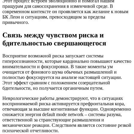
Этот процесс встроен эволюционно и помогал нашим
пращурам для самосохранения в изменчивой среде. В
современном контексте он проявляется как желание к новым
БК Леон и ситуациям, превосходящим за пределы
привычного.
Связь между чувством риска и
бдительностью свершающегося
Восприятие возможной риска запускает системы
гиперосознанности, которые кардинально повышают качество
внимательности и фокусировки. В такие моменты ум
очищается от фонового шума обычных размышлений и
полностью фокусируется на анализе настоящей ситуации.
Этот эффект сравним с положением созерцательной
бдительности, но получается органичным путем.
Неврологические работы демонстрируют, что в ситуациях
воспринимаемой риска активируется префронтальная кора,
отвечающая за высшие когнитивные функции. Одновременно
снижается энергия default mode network – системы разума,
ответственной за странствующие размышления и
механические реакции. Следствием является состояние резкой
психической отчетливости.