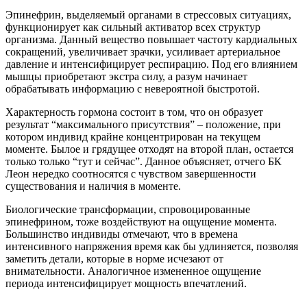
Эпинефрин, выделяемый органами в стрессовых ситуациях,
функционирует как сильный активатор всех структур
организма. Данный вещество повышает частоту кардиальных
сокращений, увеличивает зрачки, усиливает артериальное
давление и интенсифицирует респирацию. Под его влиянием
мышцы приобретают экстра силу, а разум начинает
обрабатывать информацию с невероятной быстротой.
Характерность гормона состоит в том, что он образует
результат “максимального присутствия” – положение, при
котором индивид крайне концентрирован на текущем
моменте. Былое и грядущее отходят на второй план, остается
только только “тут и сейчас”. Данное объясняет, отчего БК
Леон нередко соотносятся с чувством завершенности
существования и наличия в моменте.
Биологические трансформации, спровоцированные
эпинефрином, тоже воздействуют на ощущение момента.
Большинство индивиды отмечают, что в времена
интенсивного напряжения время как бы удлиняется, позволяя
заметить детали, которые в норме исчезают от
внимательности. Аналогичное измененное ощущение
периода интенсифицирует мощность впечатлений.