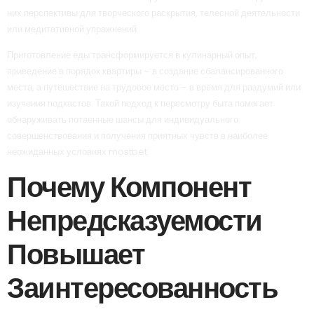
них перспективы для творческого раскрытия, телесной деятельности
или медитативной упражнений.
Приготовление еды трансформируется в кулинарный опыт,
приведение в порядок квартиры – в создание сбалансированного
места, а путешествие на трудовое место – в время для раздумий или
изучения подкастов. Такой подход к пересмотру быта помогает
обнаруживать потаенные шансы для индивидуального
совершенствования и получения приятных чувств в наиболее
неожиданных условиях mostbet.
Почему Компонент
Непредсказуемости
Повышает
Заинтересованность