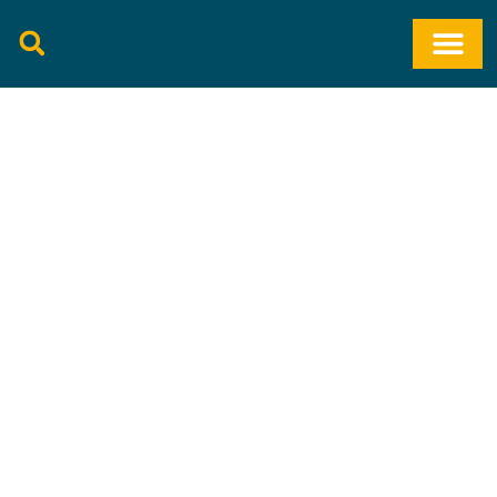
Зачем Нам Нужно
Чувствовать
Азарт Даже В
Обычных
Задачах
Зачем Нам Нужно