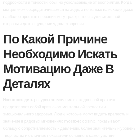
подробности и тонкости, обычно ускользающие от восприятия. Когда
мы целиком сосредотачиваемся на ходе, а не только на исходе, даже
наиболее простые операции могут раскрыться с удивительной
стороны и дать ощущение удовлетворения.
По Какой Причине
Необходимо Искать
Мотивацию Даже В
Деталях
Навык находить ресурсы энтузиазма в ежедневной практике
представляет собой признаком ментальной зрелости и
эмоционального здоровья. Люди, которые могут видеть прелесть и
значение в рядовых мгновениях mostbet casino, показывают
большую сопротивляемость к давлению, более значительный уровень
творчества и отличные показатели основного самочувствия.