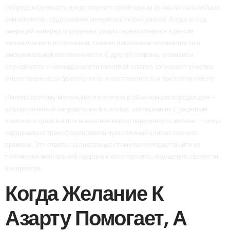
Непредсказуемость представляет собой одним из числа сильнейших
компонентов поддержания интереса к любой работе. Когда исход
операций наперед определен, разум переключается в режим
механического исполнения, снижая показатель осознанности и
эмоциональной вовлеченности. С другой стороны, элементы
случайности и неожиданности mostbet casino запускают участки,
ответственные за бдительность и настроенность к быстрому ответу.
Именно поэтому маленькие изменения в обычном распорядке дня –
альтернативный направление в жилище, эксперимент с рецептом
знакомого кушанья или внезапное выбор передвинуть мебель – могут
кардинально трансформировать чувственный климат полного
времени. Эти ответы на внезапные стимулы помогают выйти из
положения ментальной инерции и восстановить ощущение свежести
восприятия.
Когда Желание К
Азарту Помогает, А