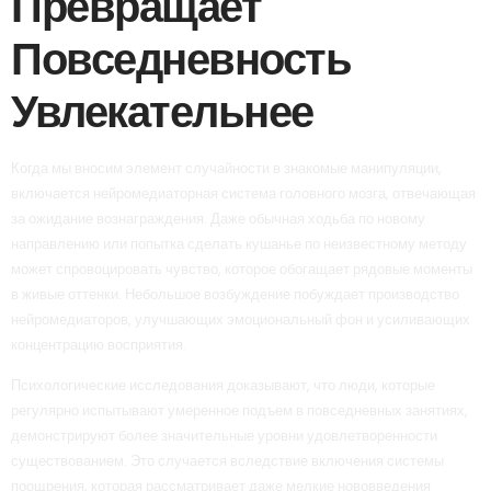
Превращает
Повседневность
Увлекательнее
Когда мы вносим элемент случайности в знакомые манипуляции,
включается нейромедиаторная система головного мозга, отвечающая
за ожидание вознаграждения. Даже обычная ходьба по новому
направлению или попытка сделать кушанье по неизвестному методу
может спровоцировать чувство, которое обогащает рядовые моменты
в живые оттенки. Небольшое возбуждение побуждает производство
нейромедиаторов, улучшающих эмоциональный фон и усиливающих
концентрацию восприятия.
Психологические исследования доказывают, что люди, которые
регулярно испытывают умеренное подъем в повседневных занятиях,
демонстрируют более значительные уровни удовлетворенности
существованием. Это случается вследствие включения системы
поощрения, которая рассматривает даже мелкие нововведения