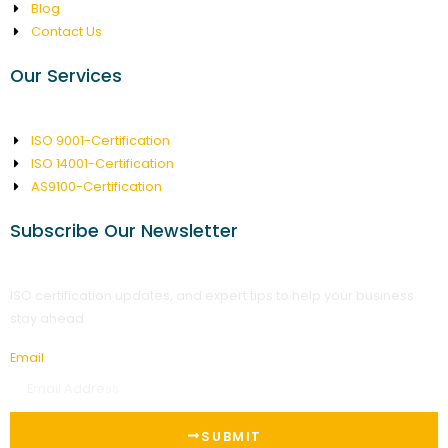
Blog
Contact Us
Our Services
ISO 9001-Certification
ISO 14001-Certification
AS9100-Certification
Subscribe Our Newsletter
ISO certification updates, and expert tips to help your business
stay ahead.
Email
SUBMIT