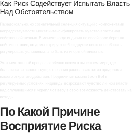
Как Риск Содействует Испытать Власть
Над Обстоятельством
Парадоксально, но сознательный селекция ситуаций с компонентами
непредсказуемости может интенсифицировать чувство власти над
собственной жизнью. В момент когда индивид по своей воле берет на
себя испытание, он демонстрирует себе и другим свою способность
регулировать условиями, а не быть их инертной мишенью.
Этот ментальный процесс особенно важен в нынешнем мире, где
большинство аспекты существования располагаются за пределами
нашего открытого действия. Предпочитая казино Leon Bet в
регулируемых условиях, индивиды возрождают чувство личной власти
над случающимся и укрепляют веру в свою возможность действовать на
исходы.
По Какой Причине
Восприятие Риска