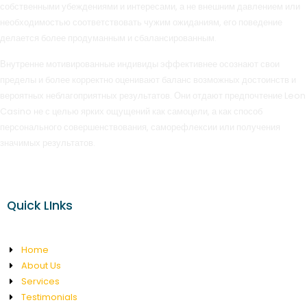
собственными убеждениями и интересами, а не внешним давлением или
необходимостью соответствовать чужим ожиданиям, его поведение
делается более продуманным и сбалансированным.
Внутренне мотивированные индивиды эффективнее осознают свои
пределы и более корректно оценивают баланс возможных достоинств и
вероятных неблагоприятных результатов. Они отдают предпочтение Leon
Casino не с целью ярких ощущений как самоцели, а как способ
персонального совершенствования, саморефлексии или получения
значимых результатов.
Quick LInks
Home
About Us
Services
Testimonials