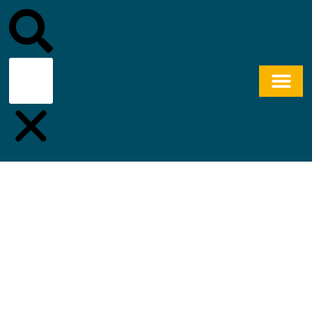
Каким Образом
Ощущение Угрозы
Способствует
Почувствовать