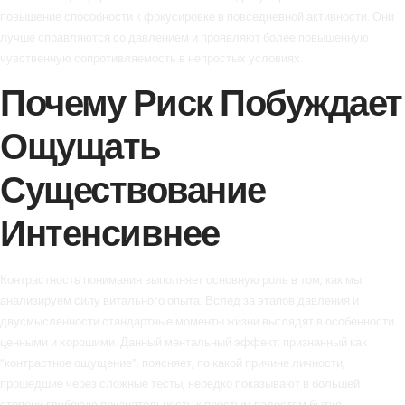
повышение способности к фокусировке в повседневной активности. Они
лучше справляются со давлением и проявляют более повышенную
чувственную сопротивляемость в непростых условиях.
Почему Риск Побуждает
Ощущать
Существование
Интенсивнее
Контрастность понимания выполняет основную роль в том, как мы
анализируем силу витального опыта. Вслед за этапов давления и
двусмысленности стандартные моменты жизни выглядят в особенности
ценными и хорошими. Данный ментальный эффект, признанный как
“контрастное ощущение”, поясняет, по какой причине личности,
прошедшие через сложные тесты, нередко показывают в большей
степени глубокую признательность к простым радостям бытия.