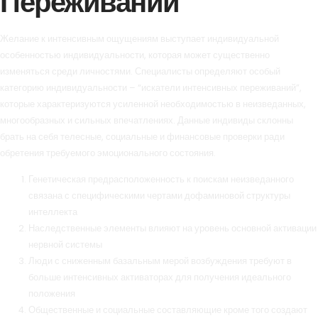
Переживаний
Желание к интенсивным ощущениям выступает индивидуальной
особенностью индивидуальности, которая может существенно
изменяться среди личностями. Специалисты определяют особый
категорию индивидуальности – “искатели интенсивных переживаний”,
которые характеризуются усиленной необходимостью в неизведанных,
многообразных и сильных впечатлениях. Данные индивиды склонны
брать на себя телесные, социальные и финансовые проверки ради
обретения требуемого эмоционального состояния.
Генетическая предрасположенность к поискам неизведанного
связана с специфическими чертами дофаминовой структуры
интеллекта
Наследственные элементы влияют на уровень основной активации
нервной системы
Люди с сниженным базальным мерой возбуждения требуют в
больше интенсивных активаторах для получения идеального
положения
Общественные и социальные составляющие кроме того создают