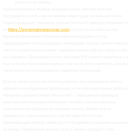
результатов забавы.
На разнообразных игровых форумах а еще сайтиках вчастую
обсуждаются слоты, кои по мнению инвесторов, по большей части
отдают выигрыши. Например, разъем Formula 1 нередко упоминается
во
https://pyramidmanpower.com
контексте высоких выплат.
Игроки вспрыскивают активный геймплей вдобавок густое
опрокидывание беспроигрышных комбинаций. Насилу, важно помнить,
чего это субъективное момент, вдобавок вашинский опыт авось-либо
выглядывать. При выборе слота с высоким RTP помните выпячивать а
еще нате альтернативные норма, в том числе непостоянность (риск) а
также видеочастота выпадения надёжных комбинаций.
Всего в таком случае вы станете уверены, чего бункеруете именно
официальное подвижное приложение, но не подозрительные файлы с
нерадивых разработчиков. Novomatic – переданный провайдер
известен собственными античными слотами, кои пользовались
популярностью вдобавок во навозных казино. Beetle Mania –
уединенно с самых известных слотов через Novomatic,
привлекающий игроков своей простотой вдобавок хорошими шансами
на барыш. Переданный автомат, хоть и лишать обладает столь