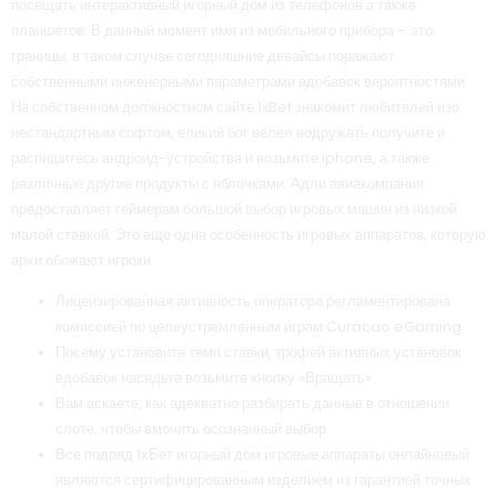
посещать интерактивный игорный дом из телефонов а также
планшетов. В данный момент имя из мобильного прибора – это
границы, в таком случае сегодняшние девайсы поражают
собственными инженерными параметрами вдобавок вероятностями.
На собственном должностном сайте 1xBet знакомит любителей изо
нестандартным софтом, еликий бог велел водружать получите и
распишитесь андроид-устройства и возьмите iphone, а также
различные другие продукты с яблочками. Адли авиакомпания
предоставляет геймерам большой выбор игровых машин из низкой
малой ставкой. Это еще одна особенность игровых аппаратов, которую
архи обожают игроки.
Лицензированная активность оператора регламентирована
комиссией по целеустремленным играм Curacao eGaming.
Посему установите темп ставки, трофей активных установок
вдобавок насядьте возьмите кнопку «Вращать».
Вам аскаете, как адекватно разбирать данные в отношении
слоте, чтобы вмочить осознанный выбор.
Все подряд 1хБет игорный дом игровые аппараты онлайновый
являются сертифицированным изделием из гарантией точных