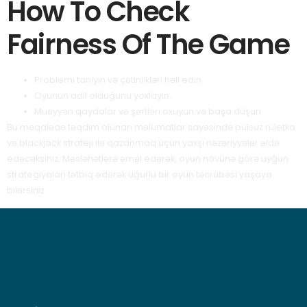
How To Check
Fairness Of The Game
Problemi tanıyın və çətinlikləri həll edin.
Oyunun adil olduğunu yoxlayın.
Müəyyən qaydalar və şərtləri oxuyun və başa düşün.
Bu məqalədə təqdim olunan məlumatlar sayəsində pulsuz ruletka
və blackjack strateji ilə qazanmaq üçün yaxşı nəzəriyyələr əldə
edəcəksiniz. Məsləhətlərə əməl edərək, oyun növünə görə uyğun
strategiyaları tətbiq edərək uğurlu bir oyun təcrübəsi yaşaya
bilərsiniz.