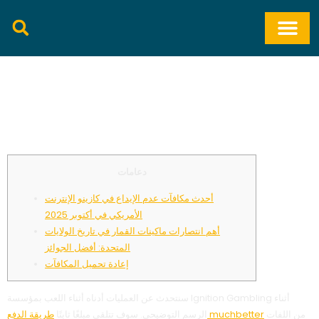
المكافآت الشخصية
الحالية كل يوم
دعامات
أحدث مكافآت عدم الإيداع في كازينو الإنترنت
الأمريكي في أكتوبر 2025
أهم انتصارات ماكينات القمار في تاريخ الولايات
المتحدة: أفضل الجوائز
إعادة تحميل المكافآت
سنتحدث عن العمليات أدناه أثناء اللعب بمؤسسة Ignition Gambling أثناء
من اللفات
طريقة الدفع muchbetter
الرسم التوضيحي.
سوف تتلقى مبلغًا ثابتًا