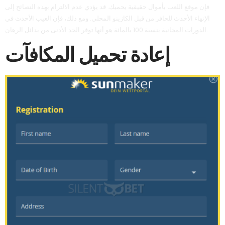
فإن موقع اللعب بأموال حقيقية يحميك. قد يؤدي عدم الالتزام بهذه النصائح إلى
الإنهاء الأحدث للحافز من قبل الكازينو المحلي. ومع ذلك، فإن العيب الأحدث في
الدورات المجانية بنسبة 100 بالمائة هو أنها توفر الحد الأدنى من بدائل الرهان.
إعادة تحميل المكافآت