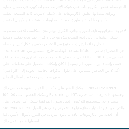
البحث عن الألعاب ذات معدلات RTP العالية وستنخفض حتى تتمكن من التقلبات
المتوسطة. تحقق الكازينوهات على شبكة الإنترنت خطوات كبيرة في ضمان حماية
ونزاهة منصاتها. تطبق الكازينوهات على شبكة الإنترنت ذات السمعة الطيبة
تكنولوجيا أمنية متطورة لحماية المعلومات الشخصية والأموال للاعبين.
لا توجد استراتيجية ثابتة للفوز بالجائزة الكبرى، ويتم منح المكاسب للاعب محظوظ
بشكل عشوائي. تأتي لعبة الفيديو هذه مع جائزة كبرى تصاعدية يمكنك وضعها
داخل وعاء طبخ رائع مصنوع من الذهب ومحمي بشكل كبير بواسطة
Leprechaun. مساحة الوظيفة خارج المنشور من Lifeless هي العنصر الإضافي
المجاني بنسبة 100 بالمائة الذي ستحصل عليه بمجرد دمج البراري وقد تتفرق. لقد
قمت بإنشاء ميزة الميزة الرئيسية إذا كان بإمكانك الحصول على متعلقاتك على
الأقل 3 من العناصر المتناثرة على طول البكرات الجانبية. العودة إلى “الرياضي”
تعني ضمناً دفع حصة من أموال الرهان.
يمكنك العثور على ماكينات القمار الشهيرة بما في ذلك Cats وCleopatra
ويمكنك الحصول على 100,100 Pyramid من IGT، وجميعها ذات رهان أدنى قدره
سنت واحد. سيستمتع اللاعبون الذين يحبون المراهنة بشكل أكبر بعناوين مثل
Majestic Kitties، والتي لديها قيود اختيار ممتازة تبلغ 900 دولار. وغني عن القول
أن العديد من الكازينوهات عادة ما تكون مترددة في التبرع بأموال الأسرة، لذا
استغلها عندما تفعل ذلك.