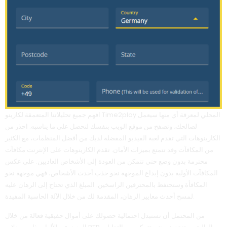
افهم جميع تحليلاتنا المتعمقة لكازينو Time2play المحلي لمعرفة أي منها سيعمل
لصالحك، وتصفح من موقع الويب بنفسك لتحصل على ما يناسبه. احذر من
الكازينوهات التي تقدم لعبة الفيديو المفضلة لديك من أفضل المنظمات، مع الكثير
من المكافآت وقد تتمتع بميزات الأمان. تقدم الكازينوهات على الإنترنت مكافآت
محترمة بدون وضع حتى تتمكن من العودة إلى الأشخاص العاديين. على عكس
المكافآت الأولية بدون إيداع الموجهة نحو جذب أحدث الأشخاص، فهي موجهة نحو
المكافأة وستحتفظ بالمحترفين الراسخين. المبلغ الذي تحتاج إلى الرهان عليه
لمسح أحدث معايير الرهان، المقدمة لك من خلال الآلة الحاسبة المفيدة.
من المحتمل أن تستبدل احتمالية حصولك على أموال حقيقية فعالة من خلال