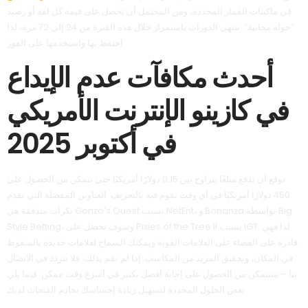
في ماكينات القمار المحددة، ومن المحتمل أن تحصل على قيمة كل لفة أو رصيد
“جولة مجانية”. تنتهي الدورات باستمرار خلال هذه الفترة من 24 إلى 72 مرة، لذا
احتفظ بها واستخدمها على الفور.
أحدث مكافآت عدم الإيداع
في كازينو الإنترنت الأمريكي
في أكتوبر 2025
توقع أن تدفع مبلغًا يتراوح بين 0.15 دولارًا أمريكيًا حتى تتمكن من الحصول على
450 دولارًا أمريكيًا في أي وقت تقوم فيه بالتحريف. العناوين المفضلة التي تقدم
بكرات متدفقة هي Gonzo’s Quest بسبب NetEnt، و Bonanza بواسطة Big
Style Betting، وسوف تحصل على Pixies of the Tree II بسبب IGT. لذا فهي
قادرة على القضاء على العلامات القوية ويمكنك السماح لعلامات جديدة بالسقوط
في المكان، وتحقيق المزيد من المكاسب. إذا لم تقم بذلك، فلا تتردد في الاتصال
بنا – سنتمكن من الحصول على إجابة أفضل بكثير في أسرع وقت ممكن. فيما يلي
بعض الحلول المحددة لتسهيل زيادة إحساسك بخادم الفتحات لديك.