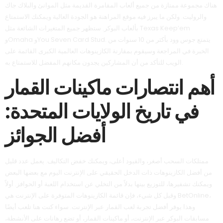
هناك مجموعة ممتازة من جميع ألعاب المقامرة القديمة مثل الموانئ والبلاك جاك
والروليت. ولكن ما يبرز فيه موقع المراهنة هو الجودة العالية ويمكنك الاستمتاع
بألعاب البوكر. ستظهر جميع المتغيرات الشائعة مثل Texas Keep’em
وOmaha وYou Seven Card Stud. يتمتع جوس وود بأكثر من 10 سنوات من
الخبرة في المراجعة وسيقوم بمقارنة الكازينوهات العالمية الكبرى القائمة على
الويب للتأكد من أن المشاركين يجدون مكانهم المفضل للاستمتاع به.
أهم انتصارات ماكينات القمار
في تاريخ الولايات المتحدة:
أفضل الجوائز
ممتلكات السحب أصغر، والقيود أعلى، ويمكنك خفض التكاليف. يعمل عدد قليل
من أفضل الكازينوهات ذات الدخل الحقيقي على الإنترنت اليوم مع بعضها البعض
ويمكنك تشفيرها، للتوزيع بينها بدلاً من التخلي عن استخدام اللعبة أو الحوافز. أولاً
وقبل كل شيء، فإن قائمة الكازينوهات المتوفرة على الإنترنت هي BetOnline،
وهذا يوفر أفضل تجربة لعب القمار عبر الإنترنت. سواء كنت هنا تلعب أيضًا
مسابقات البوكر عبر الإنترنت، أو ماكينات القمار، أو تضع رهانات على الأنشطة،