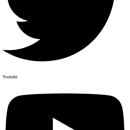
Youtube