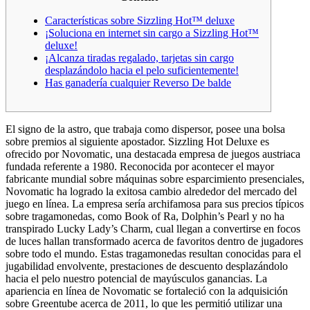
Características sobre Sizzling Hot™ deluxe
¡Soluciona en internet sin cargo a Sizzling Hot™
deluxe!
¡Alcanza tiradas regalado, tarjetas sin cargo
desplazándolo hacia el pelo suficientemente!
Has ganadería cualquier Reverso De balde
El signo de la astro, que trabaja como dispersor, posee una bolsa
sobre premios al siguiente apostador. Sizzling Hot Deluxe es
ofrecido por Novomatic, una destacada empresa de juegos austriaca
fundada referente a 1980. Reconocida por acontecer el mayor
fabricante mundial sobre máquinas sobre esparcimiento presenciales,
Novomatic ha logrado la exitosa cambio alrededor del mercado del
juego en línea.
La empresa serí­a archifamosa para sus precios típicos
sobre tragamonedas, como Book of Ra, Dolphin’s Pearl y no ha
transpirado Lucky Lady’s Charm, cual llegan a convertirse en focos
de luces hallan transformado acerca de favoritos dentro de jugadores
sobre todo el mundo. Estas tragamonedas resultan conocidas para el
jugabilidad envolvente, prestaciones de descuento desplazándolo
hacia el pelo nuestro potencial de mayúsculos ganancias. La
apariencia en línea de Novomatic se fortaleció con la adquisición
sobre Greentube acerca de 2011, lo que les permitió utilizar una