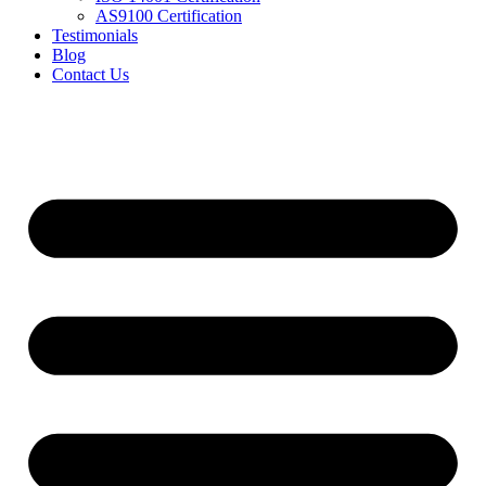
AS9100 Certification
Testimonials
Blog
Contact Us