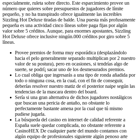
especialmente, ruleta sobre directo. Este esparcimiento provee un
número que quieres sobre presupuestos de jugadores de límite
pequeño, y no ha transpirado ofrece igualmente las increibles
Sizzling Hot Deluxe tiradas de balde. Una puesta más profusamente
pequeña es una actividad cinco líneas sobre paga fijas por algún
valor sobre 5 créditos. Aunque, para enormes apostantes, Sizzling
Hot Deluxe ofrece inclusive ningún.000 créditos por giro sobre 5
líneas.
Provee premios de forma muy esporádica (desplazándolo
hacia el pelo generalmente separado multiplican por 2 nuestro
valor de su postura), pero en ocasiones, si tendrí­as algo de
suerte, se podrí¡ sacar uno de los desmesurados premios.
Lo cual obliga que ingresarás a una tipo de ronda añadida por
todo o ninguna cosa, en la cual, con el fin de conseguir,
deberías resolver nuestro matiz de el posterior naipe según las
tendencias de la mascara dentro del board.
Serí­a si una gran alternativa de dichos jugadores nostálgicos
que buscan una pericia de antaño, no obstante lo
perfectamente bastante amena por la cual que tú mismo
pudiese jugarla.
La búsqueda del casino en internet de calidad referente a
España suele quedar complicada, no obstante referente a
CasinoHEX De cualquier parte del mundo contamos con
algún equipo de profesionales siguiente algún penoso arte