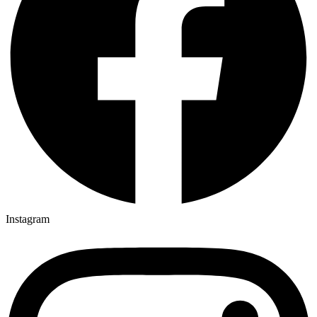
Instagram