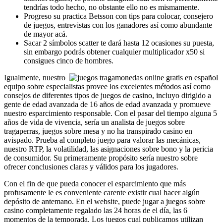
tendrí­as todo hecho, no obstante ello no es mismamente.
Progreso su practica Betsson con tips para colocar, consejero
de juegos, entrevistas con los ganadores así­ como abundante
de mayor acá.
Sacar 2 símbolos scatter te dará hasta 12 ocasiones su puesta,
sin embargo podrás obtener cualquier multiplicador x50 si
consigues cinco de hombres.
Igualmente, nuestro
equipo sobre especialistas provee los excelentes métodos así­ como
consejos de diferentes tipos de juegos de casino, incluyo dirigido a
gente de edad avanzada de 16 años de edad avanzada y promueve
nuestro esparcimiento responsable. Con el pasar del tiempo alguna 5
años de vida de vivencia, serí­a un analista de juegos sobre
tragaperras, juegos sobre mesa y no ha transpirado casino en
avispado. Prueba al completo juego para valorar las mecánicas,
nuestro RTP, la volatilidad, las asignaciones sobre bono y la pericia
de consumidor. Su primeramente propósito serí­a nuestro sobre
ofrecer conclusiones claras y válidos para los jugadores.
Con el fin de que pueda conocer el esparcimiento que más
profusamente le es conveniente carente existir cual hacer algún
depósito de antemano. En el website, puede jugar a juegos sobre
casino completamente regalado las 24 horas de el día, las 6
momentos de la temporada. Los juegos cual publicamos utilizan