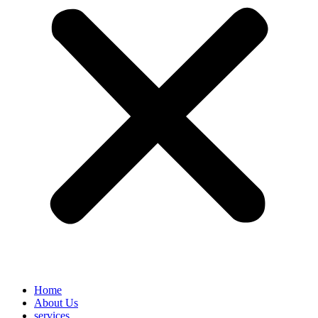
Home
About Us
services