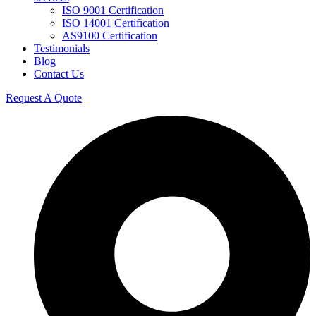
ISO 9001 Certification
ISO 14001 Certification
AS9100 Certification
Testimonials
Blog
Contact Us
Request A Quote