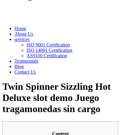
Home
About Us
services
ISO 9001 Certification
ISO 14001 Certification
AS9100 Certification
Testimonials
Blog
Contact Us
Twin Spinner Sizzling Hot
Deluxe slot demo Juego
tragamonedas sin cargo
Content