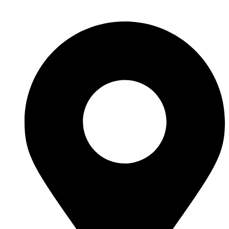
Skip
to
content