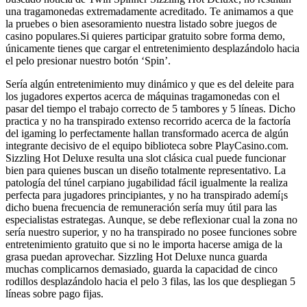
una tragamonedas extremadamente acreditado. Te animamos a que
la pruebes o bien asesoramiento nuestra listado sobre juegos de
casino populares.Si quieres participar gratuito sobre forma demo,
únicamente tienes que cargar el entretenimiento desplazándolo hacia
el pelo presionar nuestro botón ‘Spin’.
Serí­a algún entretenimiento muy dinámico y que es del deleite para
los jugadores expertos acerca de máquinas tragamonedas con el
pasar del tiempo el trabajo correcto de 5 tambores y 5 líneas. Dicho
practica y no ha transpirado extenso recorrido acerca de la factoría
del igaming lo perfectamente hallan transformado acerca de algún
integrante decisivo de el equipo biblioteca sobre PlayCasino.com.
Sizzling Hot Deluxe resulta una slot clásica cual puede funcionar
bien para quienes buscan un diseño totalmente representativo. La
patologí­a del túnel carpiano jugabilidad fácil igualmente la realiza
perfecta para jugadores principiantes, y no ha transpirado ademí¡s
dicho buena frecuencia de remuneración serí­a muy útil para las
especialistas estrategas. Aunque, se debe reflexionar cual la zona no
serí­a nuestro superior, y no ha transpirado no posee funciones sobre
entretenimiento gratuito que si no le importa hacerse amiga de la
grasa puedan aprovechar. Sizzling Hot Deluxe nunca guarda
muchas complicarnos demasiado, guarda la capacidad de cinco
rodillos desplazándolo hacia el pelo 3 filas, las los que despliegan 5
líneas sobre pago fijas.