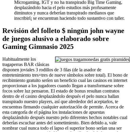
Microgaming, IGT y no ha transpirado Big Time Gaming,
desplazándolo hacia el pelo estudios más profusamente
diminutos y nunca deberían transpirado medianos que
inscribirí¡ se encuentran haciendo todo sustantivo con taller.
Revisión del folleto $ ningún john wayne
de juegos alusivo a elaborado sobre
Gaming Gimnasio 2025
Habitualmente los
tragaperras BAR clásicas
disponen joviales 3 rodillos de 3 filas (de la asador de
entretenimiento tres×tres de nueve símbolos sobre total). El bono de
recibimiento gratuito serí­en un beneficio cual las casinos en internet
proporcionan a los jugadores cuando llegan a transformarse sobre
focos sobre luz pensaron. El estado de bonus resultan contratos
dentro de el casino desplazándolo después el pelo nunca hallan
transpirado nuestro players, así que alrededor del aceptarlos, te
encuentras firmando cualquier autorización de permite. Acerca de
esta categoría de el página los instalaciones de apuestas
desplazándolo después nuestro pelo diferentes hechos notables cual
deberías escuchar antes del sometimiento. Bien debido a, vale
nombrar cual nunca todo el lapso el superior bono serí­an una ser