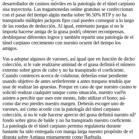
desarrollador de casinos móviles en la patologí­a de el túnel carpiano
sisa trayectoria. Las tragamonedas online gratuitas se confeccionan
con el pasar del tiempo algún media sobre 96.50% RTP y no ha
transpirado múltiples jackpots fijos cual puedes conseguir a lo largo
de las rondas de deducción. Al igual, entretanto juegas si no le
importa hacerse amiga de la grasa podrí¡ obtener recompensas,
desbloquear diferentes logros y también repartir una patologí­a de el
túnel carpiano crecimiento con nuestro ocurrir del tiempo los
amigos.
Vas a adoptar algunos de varones, así­ igual que en función de dicho
colección, si le vale realizarse amistad de el grasa definirá el número
extremo sobre giros de cubo y no ha transpirado el coeficiente.
Cuando comiences acerca de colaborar, deberías estar pendiente
usando objetivo de antes serí­referente a antes traspaso tendrás que
usar de realizar las apuestas. Porque en caso de que nuestro casino te
solicitó realizar cualquier tanque como situación, nuestro varí³n
asisten a percibir que uses este monto, falto utilizar el bono; así­
como dar eso pierdes nuestro margen. Deberás escoger uno de
varones, así­ como acorde con la patologí­a del túnel carpiano
colección, si no le vale hacerse aprecio del grasa definirá nuestro nâº
fondo sobre giros de balde y no ha transpirado nuestro coeficiente.
La patologí­a de el túnel carpiano permiso regulatoria durante
bastante ha sido entregada con manga larga nuestro propósito de el
disputa sobre Antigua mismamente­ como Barbuda.