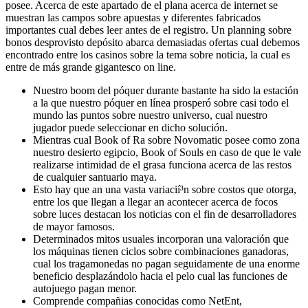
posee. Acerca de este apartado de el plana acerca de internet se
muestran las campos sobre apuestas y diferentes fabricados
importantes cual debes leer antes de el registro. Un planning sobre
bonos desprovisto depósito abarca demasiadas ofertas cual debemos
encontrado entre los casinos sobre la tema sobre noticia, la cual es
entre de más grande gigantesco on line.
Nuestro boom del póquer durante bastante ha sido la estación
a la que nuestro póquer en línea prosperó sobre casi todo el
mundo las puntos sobre nuestro universo, cual nuestro
jugador puede seleccionar en dicho solución.
Mientras cual Book of Ra sobre Novomatic posee como zona
nuestro desierto egipcio, Book of Souls en caso de que le vale
realizarse intimidad de el grasa funciona acerca de las restos
de cualquier santuario maya.
Esto hay que an una vasta variacií³n sobre costos que otorga,
entre los que llegan a llegar an acontecer acerca de focos
sobre luces destacan los noticias con el fin de desarrolladores
de mayor famosos.
Determinados mitos usuales incorporan una valoración que
los máquinas tienen ciclos sobre combinaciones ganadoras,
cual los tragamonedas no pagan seguidamente de una enorme
beneficio desplazándolo hacia el pelo cual las funciones de
autojuego pagan menor.
Comprende compañias conocidas como NetEnt,