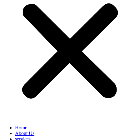
Home
About Us
services