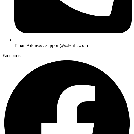
Email Address : support@soleirllc.com
Facebook