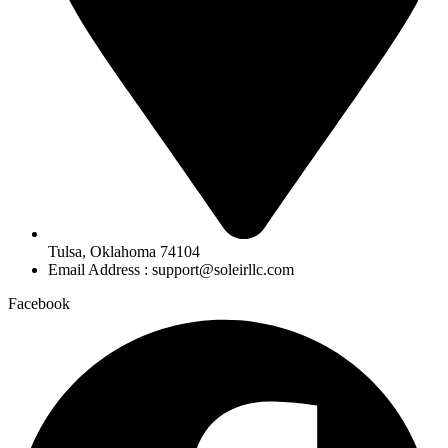
Tulsa, Oklahoma 74104
Email Address : support@soleirllc.com
Facebook