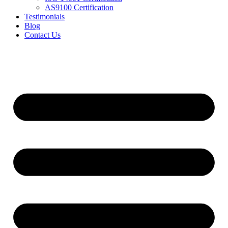
AS9100 Certification
Testimonials
Blog
Contact Us