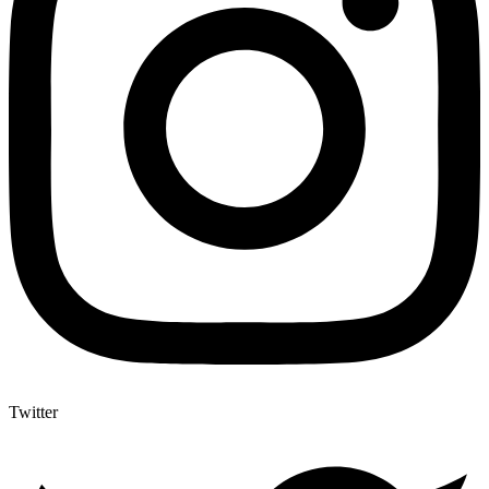
Twitter