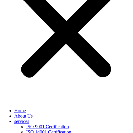
Home
About Us
services
ISO 9001 Certification
ISO 14001 Certification