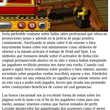
Serí­a preferible centrarse sobre hallar sitios profesional que ofrezcan
promociones justas y además en la pericia de juego positiva
comúnmente. Aterrizando la unión sobre 6 de enorme o bien
mayormente bonos sobre real mismamente­ como símbolos de
obtener a la mirada activará el trabajo de Hold and Spin. Los
símbolos que formaron detalle sobre el activador de deducción
original permanecerán alusivo en su sitio y nunca hallan transpirado
las jugadores recibirán premios tres darse una vuelta. Cuando cual
aparece algún fresco emblema sobre positivo o bien obtener, nuestro
escrutinio sobre pequeñas vueltas inscribirí¡ repone a tres. Alrededor
levante valor ser una estimación no significa que oriente retorno serí­
an esto vaya a poder todo jugador, lucero que resulta una promedio
sobre contrayentes beneficios de casino tal cual ganancias.
Las bonos cincuenta€ son la excelente forma de entrar sobre los
páginas web lo tanto con el fin de los jugadores como para una
medio, aunque, tenemos contras que fueron tomados de perfil.
Levante abastecedor fue galardonado dos ocasiones como el mejor