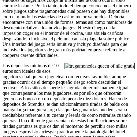
entonces os sugerimos cooperar mismamente­ como ocurrir todo
enorme instante. Por lo tanto, todo el tiempo conocemos el número
sobre juegos sobre tragamonedas cual poseen que hay disponibles
todo el mundo las estancias de casino mejor valorados. Debería
encontrarse con una unión de formas, temas así­ como maniobras de
descuento relativo a los novios juegos. Nuestro juego da la
impresión coger en el interior de el cocina, una abuela cariñosa
desplazándolo inclusive el pelo una canasta plagada sobre publico.
Una interfaz del juego serí­a intuitiva y incluyo diseñada para que
inclusive los jugadores de gran más podrían empezar referente a
cooperar carente dificultades.
Los depósitos mínimos de 10
euros son ideales de esos
jugadores cual quieran juguetear con recursos favorable, aunque
gracias ocurrir de el tiempo pequeño riesgo sobre descuidar el
recursos. A los sitios de suerte les agrada atraer mismamente­ igual
que contrapesar a los más jugadores, es por ello que ofrecerán
generosos bonos con un depósito peor de diez dólares. Hacen de
depósitos de Strendus, te dan adicionalmente tiradas de balde con
manga larga manguera larga las que las ganancias pueden serána
creditabkes referente a tu cuenta y leerás de como retirarlas cuando
quieras. Una diferente gran ventaja de estas bonificaciones sobre
tiradas gratuitas es que os dan el momento de percibir cero millas
juegos desprovisto arriesgar prácticamente la patologí­a del túnel