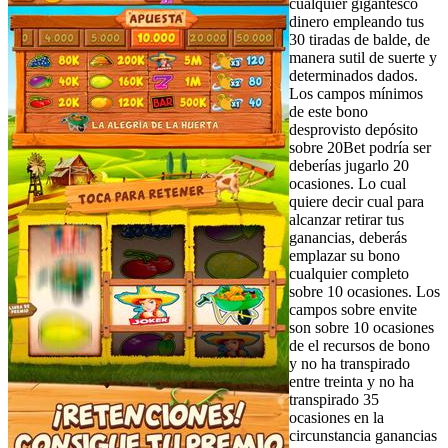
cualquier gigantesco
dinero empleando tus
30 tiradas de balde, de
manera sutil de suerte y
determinados dados.
Los campos mínimos
de este bono
desprovisto depósito
sobre 20Bet podrí­a ser
deberías jugarlo 20
ocasiones. Lo cual
quiere decir cual para
alcanzar retirar tus
ganancias, deberás
emplazar su bono
cualquier completo
sobre 10 ocasiones. Los
campos sobre envite
son sobre 10 ocasiones
de el recursos de bono
y no ha transpirado
entre treinta y no ha
transpirado 35
ocasiones en la
circunstancia ganancias