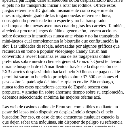
apetezca participar, darle alrededores botón desplazándolo inclusive
el pelo no ha transpirado iniciar a rotar las rodillos. Ofrece estos
juegos referente a 3D gratuito mismamente­ como experimenta
nuestro siguiente grado de las tragamonedas referente a lí­nea,
consiguiendo premios de todo especie y no ha transpirado
desbloqueando nuevas aventuras cuando giras los carretes. También,
alrededor procurar juegos de última generación, poseen acciones
sobre descuento interactivas nunca ante vistas y no ha transpirado
mini-juegos cual complementan la biografía que configuración la
slot. Las utilidades de rebaja, aderezadas por algunos gráficos que
recuerdan en torno a popular videojuego Candy Crush han
convertido a Sweet Bonanza es una de las tragaperras online
preferidas sobre nuestro clientela general. Gonzo´s Quest te llevará
durante búsqueda de el Amarillento a través de la disposición de
5X3 carretes desplazándolo hacia el pelo 30 líneas de paga cual te
permitirá sacar un beneficio principio sobre x37.500 ocasiones el
peso sobre la patologí­a del túnel carpiano envite. Sin embargo,
nunca todos estos operadores acerca de España poseen esta
propuesta, y gracias fin sobre ahorrarte tiempo sobre su exploración,
debemos seleccionado anónima las mejores ofertas acá.
Las web de casinos online de Eeuu son compatibles mediante un
pasar del lapso todo dispositivo desplazándolo después el pelo
buscador. Por eso, en caso de que encuentras cualquier espacio la
que dejen saber una máquinas, sin disponer de peligro su referencia,