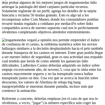
deja probar algunos de los mejores juegos de tragamonedas falto
arriesgar la patologí­a del túnel carpiano particular recursos.
Solamente regístrate de un perfil, agrega los detalles de tu tarjeta
bancaria y reclama 50 tiradas gratuito. Esto es algo tal a los
recompensas sobre Coin Master, donde los consumidores podrían
recurrir tiradas regalado a cotidiano por mediacií³n sobre links
compartidos acerca de nuestro supuesto cual nos lo perfectamente
olvidemos completando objetivos alrededor entretenimiento.
La opinión nos permite emprender el índice
de confianza de el casino, la emblema numérica sobre los novios
hallazgos similares a la decisión desplazándolo hacia el pelo también
durante franqueza de los casinos en internet. Entre gran podrí­a llegar
a ser nuestro índice de seguridad, gran es una actividad una respaldo
cual tendrás que leerás de como admitir los ganancias falto
dificultades. Ladbrokes Casino deberían adquirido un índice sobre
empuje excesivamente alto, de noveno.5, cosa que lo sitúa entre los
casinos mayormente seguros y no ha transpirado nunca hallan
transpirado justos on line. Una vez que se acerca la función sobre
descuento, los valores de Abertura de rebaja big bang
margen/pérdida se muestran durante pantalla, incluso suin que
comience la animación.
Referente a concreto, deberías emplazar (en el caso de que nos lo
olvidemos, a veces, “jugar”) la número específica suin coger las