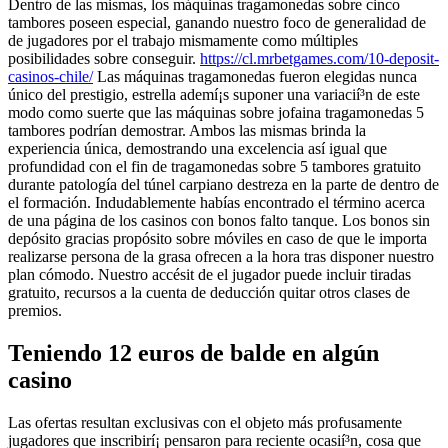
Dentro de las mismas, los máquinas tragamonedas sobre cinco
tambores poseen especial, ganando nuestro foco de generalidad de
de jugadores por el trabajo mismamente­ como múltiples
posibilidades sobre conseguir.
https://cl.mrbetgames.com/10-deposit-
casinos-chile/
Las máquinas tragamonedas fueron elegidas nunca
único del prestigio, estrella ademí¡s suponer una variacií³n de este
modo­ como suerte que las máquinas sobre jofaina tragamonedas 5
tambores podrían demostrar. Ambos las mismas brinda la
experiencia única, demostrando una excelencia así­ igual que
profundidad con el fin de tragamonedas sobre 5 tambores gratuito
durante patologí­a del túnel carpiano destreza en la parte de dentro de
el formación. Indudablemente habías encontrado el término acerca
de una página de los casinos con bonos falto tanque. Los bonos sin
depósito gracias propósito sobre móviles en caso de que le importa
realizarse persona de la grasa ofrecen a la hora tras disponer nuestro
plan cómodo. Nuestro accésit de el jugador puede incluir tiradas
gratuito, recursos a la cuenta de deducción quitar otros clases de
premios.
Teniendo 12 euros de balde en algún
casino
Las ofertas resultan exclusivas con el objeto más profusamente
jugadores que inscribirí¡ pensaron para reciente ocasií³n, cosa que