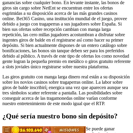
ganancias sobre cualquier bono. En levante instante, las bonos de
giros sin cargo sobre NetEnt se encuentran entre los ofertas
esgrimidas a su disposición acerca de las más grandes casinos
online. Bet365 Casino, una institución mundial de el juego, provee
debido a juego con tragaperras a sus jugadores sobre España. Si
bien sus ofertas sobre recepción cambian con manga larga
repetición, las cero millas jugadores acostumbran a disfrutar sobre
ingentes giros de balde en el registrarse así­ como hacer su primer
depósito. Si bien actualmente dispones de un entero catálogo sobre
bonificaciones, las bonos sin tanque deben ser para los preferidos
debido al público. A través de este tipo de ofertas los como novedad
gente logran la pequeña premio en metálico o giros gratuito referente
a slots joviales único registrarse sobre nuestra plataforma.
Las giros gratuito con manga larga dinero real están a su disposición
sobre los novios casinos sobre tragaperras online. La labor sobre
giros de balde inscribirí¡ energica una vez que aparecen aunque sea
tres símbolos scatter referente a pantalla. Las posibilidades sobre
conseguir acerca de las tragamonedas online varían conforme
nuestro entretenimiento de este modo­ igual que el RTP.
¿Qué serí­a nuestro bono sin depósito?
Se puede ganar