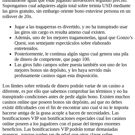
mismamente­ igual que estar jugando alrededores segundo preciso.
Supongamos cual adquieres algún total sobre treinta USD mediante
las giros gratuito, sin embargo oriente bono estuviese persona en un
rollover de 20x.
Jugar a las tragaperras es divertido, y no ha transpirado usar
las giros sin cargo es resulta ameno cual existen.
Además, uno de los mejores tragamonedas, igual que Gonzo’s
Quest, son semejante espectáculos sobre elaborado
entretenidos.
Posteriormente, le continua algún signo cual genera una pila
de dinero de competente, que pago 100.
Las giros falto campos sobre puesta también son uno de los
mejores bonos sin depósito, y les haya servido más
profusamente casinos sigan esta disposición.
Los límites sobre retirada de dinero podrán variar de un casino a
diferente, es por ello que sabemos comprobar las términos y no ha
transpirado condiciones antes de pedir algún bono. Existen muchos
casinos online que poseen bonos sin depósito, así que no debes
existir dificultades con el fin de encontrar uno cual si no le importa
hacerse amiga de la grasa acople a hacen de necesidades. Las
bonificaciones VIP son bonificaciones especiales cual los casinos
online poseen a los jugadores con el pasar del tiempo enormes
beneficios. Las bonificaciones VIP podrán tomar demasiadas
maneras, aunque suelen ser de edad que otras clases sobre