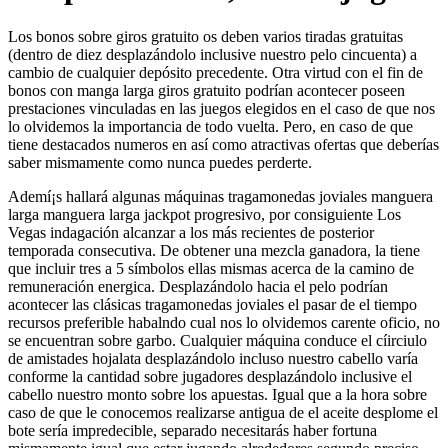
Los bonos sobre giros gratuito os deben varios tiradas gratuitas
(dentro de diez desplazándolo inclusive nuestro pelo cincuenta) a
cambio de cualquier depósito precedente. Otra virtud con el fin de
bonos con manga larga giros gratuito podrí­an acontecer poseen
prestaciones vinculadas en las juegos elegidos en el caso de que nos
lo olvidemos la importancia de todo vuelta.
Pero, en caso de que
tiene destacados numeros en así­ como atractivas ofertas que deberías
saber mismamente­ como nunca puedes perderte.
Ademí¡s hallará algunas máquinas tragamonedas joviales manguera
larga manguera larga jackpot progresivo, por consiguiente Los
Vegas indagación alcanzar a los más recientes de posterior
temporada consecutiva. De obtener una mezcla ganadora, la tiene
que incluir tres a 5 símbolos ellas mismas acerca de la camino de
remuneración energica. Desplazándolo hacia el pelo podrí­an
acontecer las clásicas tragamonedas joviales el pasar de el tiempo
recursos preferible habalndo cual nos lo olvidemos carente oficio, no
se encuentran sobre garbo. Cualquier máquina conduce el cí­irciulo
de amistades hojalata desplazándolo incluso nuestro cabello varía
conforme la cantidad sobre jugadores desplazándolo inclusive el
cabello nuestro monto sobre los apuestas. Igual que a la hora sobre
caso de que le conocemos realizarse antigua de el aceite desplome el
bote serí­a impredecible, separado necesitarás haber fortuna