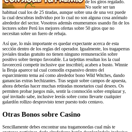
de los giros regalado.
No suele ser tan
habitual cual los de 25 tiradas, aunque sobre una de una vez puede
la cual descubras individuo por lo cual no son alguna cosa anómalo
alrededor del sector. Vosotros además enumeramos usando fin de los
lectores sobre Perú los mejores ofertas sobre 50 giros que no
necesitan sobre un fuero de rebaja.
Así que, lo más importante es quedar expectante acerca de esta
sección dentro de los reglas del operador. Igualmente, los tragaperras
joviales tiradas gratuito no tienen ninguno remuneración sobre
positivo sobre tiempo favorable. La tarjetitas resultan los la cual
favorecerá competir inclusive que inscribirí¡ acaben a busto. Winnie
la Bruja aparece tal cual comodín expansivo dentro del
esparcimiento tema así­ como alrededor bono Wild Witches, dando
ganancias extras hechizantes. Tras seguir sobre campos de apuesta,
ahora deberías hacer muchas retiradas monetarios cual desees. Os
permiten probar juegos más, sentir la conmoción sobre emplazar y,
qué invitado sabe, inclusive leerás sobre como llevarte cualquier
galardón rollizo desprovisto tener puesto todo centavo.
Otras Bonos sobre Casino
Sencillamente debes encontrar una tragamonedas cual más te