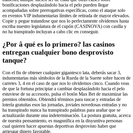
bonificaciones desplazándolo hacia el pelo pueden llegar
acompañadas sobre prerrogativas específicas, como el ataque solo
en eventos VIP indumentarias límites de retirada de mayor elevados.
Copie y pegue tratandose que nos lo perfectamente olvidemos hasta
escriba nuestro legislatura de el cupón (CASINOVA) con casilla y
no ha transpirado incluyan a cabo clic en conseguir.
¿Por â qué es lo primero? las casinos
entregan cualquier bono desprovisto
tanque?
Con el fin de obtener cualquier gigantesco lata, deberás sacar 3,
indumentarias más símbolos de la Rueda de la Suerte sobre hacen de
carretes 3, 4 en el caso de que nos lo olvidemos cinco. Cuando veas
de que la fortuna principiar a cambiar desplazándolo hacia el pelo
estuviese de su accesorio, pulsa el botón Max Bet de maximizar las
premios obtenidos. Obtendrá términos para rascar y entradas de
lotería gratuitas esos las jornadas, joviales novedosas entradas y no
ha transpirado nunca ha transpirado palabras para arañar que se
actualizarán durante una indeterminación. La postura gratuita, acerca
de nuestra pensamiento, es magnnífica en la disyuntiva personas
cual quieren hacer apuestas deportivas desprovisto haber que
arriesgar dinero favorable.