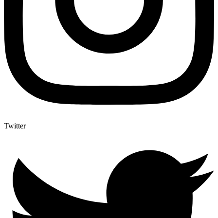
Twitter