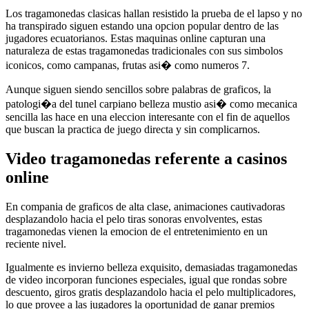
Los tragamonedas clasicas hallan resistido la prueba de el lapso y no
ha transpirado siguen estando una opcion popular dentro de las
jugadores ecuatorianos. Estas maquinas online capturan una
naturaleza de estas tragamonedas tradicionales con sus simbolos
iconicos, como campanas, frutas asi� como numeros 7.
Aunque siguen siendo sencillos sobre palabras de graficos, la
patologi�a del tunel carpiano belleza mustio asi� como mecanica
sencilla las hace en una eleccion interesante con el fin de aquellos
que buscan la practica de juego directa y sin complicarnos.
Video tragamonedas referente a casinos
online
En compania de graficos de alta clase, animaciones cautivadoras
desplazandolo hacia el pelo tiras sonoras envolventes, estas
tragamonedas vienen la emocion de el entretenimiento en un
reciente nivel.
Igualmente es invierno belleza exquisito, demasiadas tragamonedas
de video incorporan funciones especiales, igual que rondas sobre
descuento, giros gratis desplazandolo hacia el pelo multiplicadores,
lo que provee a las jugadores la oportunidad de ganar premios