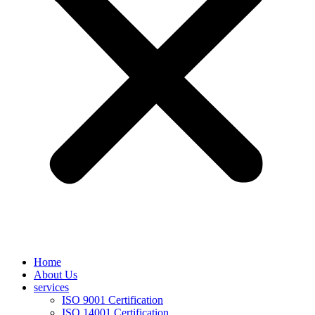
Home
About Us
services
ISO 9001 Certification
ISO 14001 Certification