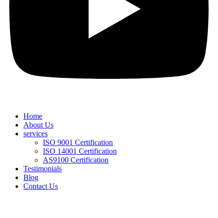
Home
About Us
services
ISO 9001 Certification
ISO 14001 Certification
AS9100 Certification
Testimonials
Blog
Contact Us