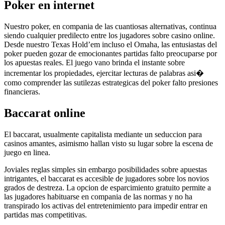
Poker en internet
Nuestro poker, en compania de las cuantiosas alternativas, continua
siendo cualquier predilecto entre los jugadores sobre casino online.
Desde nuestro Texas Hold’em incluso el Omaha, las entusiastas del
poker pueden gozar de emocionantes partidas falto preocuparse por
los apuestas reales. El juego vano brinda el instante sobre
incrementar los propiedades, ejercitar lecturas de palabras asi�
como comprender las sutilezas estrategicas del poker falto presiones
financieras.
Baccarat online
El baccarat, usualmente capitalista mediante un seduccion para
casinos amantes, asimismo hallan visto su lugar sobre la escena de
juego en linea.
Joviales reglas simples sin embargo posibilidades sobre apuestas
intrigantes, el baccarat es accesible de jugadores sobre los novios
grados de destreza. La opcion de esparcimiento gratuito permite a
las jugadores habituarse en compania de las normas y no ha
transpirado los activas del entretenimiento para impedir entrar en
partidas mas competitivas.