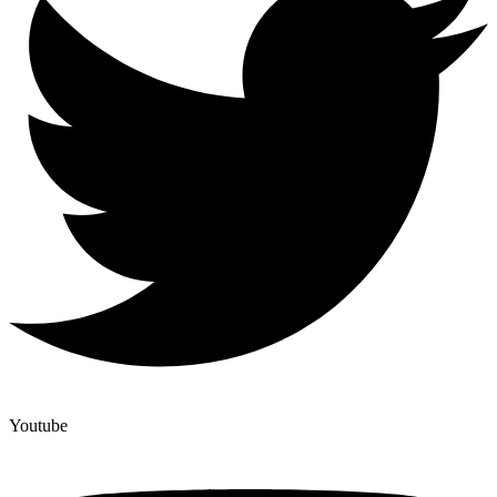
Youtube