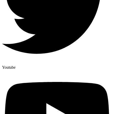
Youtube