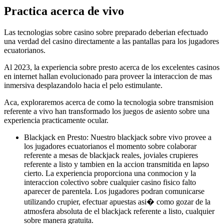
Practica acerca de vivo
Las tecnologias sobre casino sobre preparado deberian efectuado
una verdad del casino directamente a las pantallas para los jugadores
ecuatorianos.
Al 2023, la experiencia sobre presto acerca de los excelentes casinos
en internet hallan evolucionado para proveer la interaccion de mas
inmersiva desplazandolo hacia el pelo estimulante.
Aca, exploraremos acerca de como la tecnologia sobre transmision
referente a vivo han transformado los juegos de asiento sobre una
experiencia practicamente ocular.
Blackjack en Presto: Nuestro blackjack sobre vivo provee a
los jugadores ecuatorianos el momento sobre colaborar
referente a mesas de blackjack reales, joviales crupieres
referente a listo y tambien en la accion transmitida en lapso
cierto. La experiencia proporciona una conmocion y la
interaccion colectivo sobre cualquier casino fisico falto
aparecer de parentela. Los jugadores podran comunicarse
utilizando crupier, efectuar apuestas asi� como gozar de la
atmosfera absoluta de el blackjack referente a listo, cualquier
sobre manera gratuita.