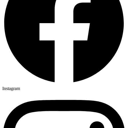
Instagram