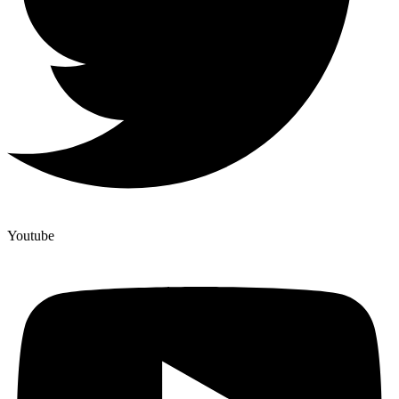
Youtube