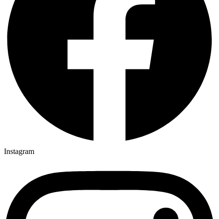
Instagram