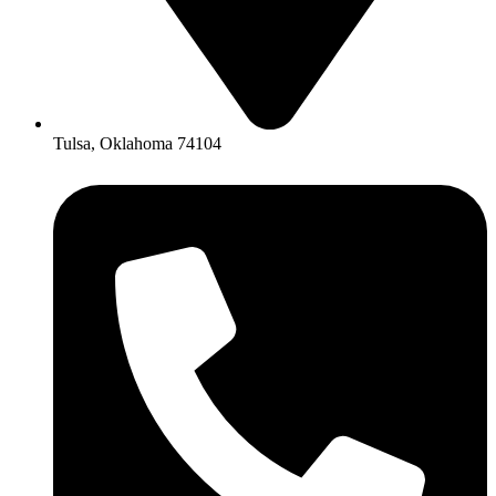
Tulsa, Oklahoma 74104