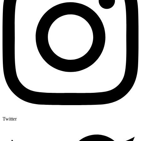
Twitter