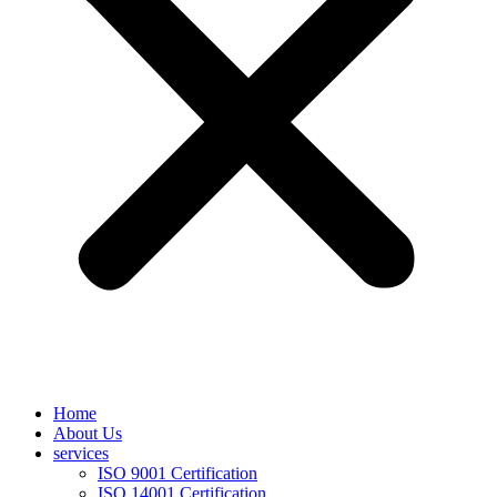
Home
About Us
services
ISO 9001 Certification
ISO 14001 Certification