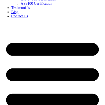
AS9100 Certification
Testimonials
Blog
Contact Us