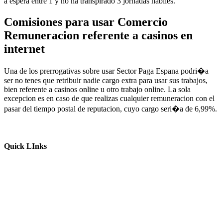
a espera entre 1 y no ha transpirado 3 jornadas habiles.
Comisiones para usar Comercio
Remuneracion referente a casinos en
internet
Una de los prerrogativas sobre usar Sector Paga Espana podri�a
ser no tenes que retribuir nadie cargo extra para usar sus trabajos,
bien referente a casinos online u otro trabajo online. La sola
excepcion es en caso de que realizas cualquier remuneracion con el
pasar del tiempo postal de reputacion, cuyo cargo seri�a de 6,99%.
Quick LInks