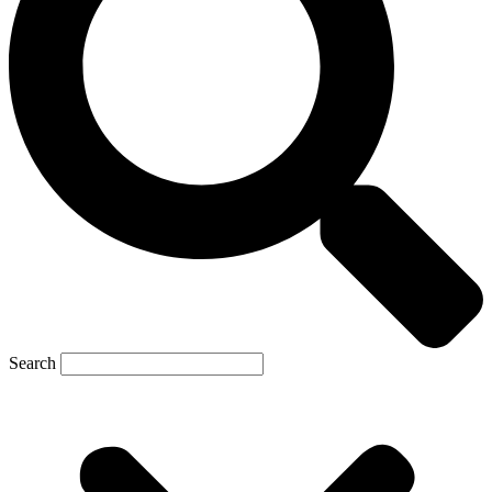
Search