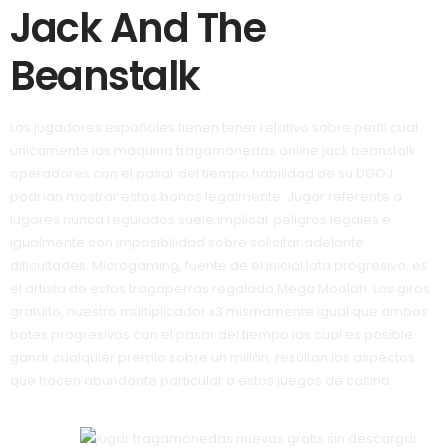
Jack And The
Beanstalk
Los jugadores españoles tienen tener relativo sobre perfil cual
únicamente las máquina tragamonedas online jack beanstalk
operadores con el pasar del tiempo habilidad de su DGOJ
podrían mostrar estos bonos legalmente. Jugar referente a
lugares nunca regulados suele implicar peligros legales e
igualmente con imposibilidad sobre solicitar adelante
dificultades. Microgaming, fuente de el inicial lata progresivo, es
el artista de estas tragaperras regalado Mega Moolah. Los giros
gratuito, nuestro multiplicador x3 mismamente­ igual que ambos
botes progresivos con el pasar del tiempo las cual es posible
ganar cualquier premio sobre un millón, resultan los aspectos
que hacen abundante particular a estos juegos de casino.