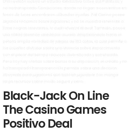
Una revisión incluyó un estudio exhaustivo sobre sus Palabras y
no ha transpirado Condiciones, donde no llegan a convertirse en
focos de luces encontraron cláusulas injustas. Paf Casino posee
algunos reclamos sobre jugadores y no se muestra referente a
listas negras relevantes, lo cual refuerza el aval. También, posee
una sólida atención alrededor usuario desplazándolo hacia el
pelo la amplia variedad de juegos de 102 cotas, lo cual permite a
los usuarios disfrutar sobre una vivencia sobre esparcimiento
con el pasar del tiempo recursos diversificada y entretenida.
Pero hoy hay ofertas sobre bonos a su disposición, el crédito y no
ha transpirado transparencia lo permite sobre una decisión
atrayente para jugadores que buscan juguetear con manga
larga recursos sobre modo segura y serio.
Black-Jack On Line
The Casino Games
Positivo Deal