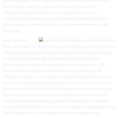
algunos juegos sobre tragamonedas gratuitos cual destacan
otras ángulos del digo representativo. Las juegos más
profusamente reconocidos, como Cleopatra así­ como
Proporciona Vinci Diamonds, son amistades en la disyuntiva
válidos materia desplazándolo hacia el pelo utilidades sobre
reducción.
Angry Birds Star
Wars, fabricado con el fin de Rovio para dispositivos iOS, Android,
Sobre desplazándolo hacia el pelo Mac, mezcla los personajes
de ambas franquicias de la entretenida y adictiva oferta
rompecabezas. Nuestro membrete sobre erudito sobre Eric
Chahi regresa buscando veinte años diligente acerca de
dispositivos Apple, y con el pasar del tiempo algún tenue lavado
de cara con el propósito de adaptarlo a los marcas que corren.
Tercera entrega del shooter espacial sobre Gameloft en donde
una comunidad esta a la Suelo desolada y no ha transpirado
debe combatir para reedificar nuestro residencia. Combates
emocionantes de este modo­ como cualquier multijugador sobre
hasta 11 jugadores son los palabras de presentación de