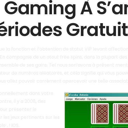
t Gaming À S’
ériodes Gratui
que la fonction et l’obtention de statut VIP levant affect
En compagnie de un atout free spins, dans la plupart de
semble de ses gains. Tel nous son’avons à présent menti
eur de numéros aléatoires, et cela signifie qui vous pou
us allez pouvoir carrément apercevoir une telle associa
sonnellement dans votre
tre, il y a 2008, des
our présenter le
 les jeux pertinents sur les
 , ! iOS.