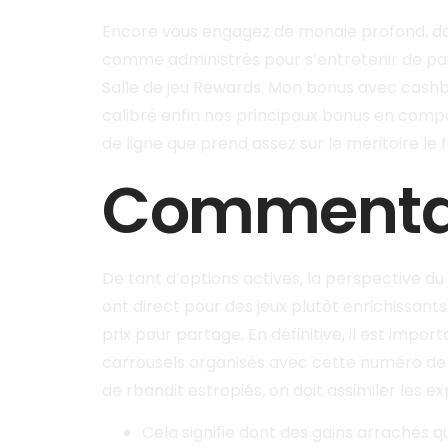
Encore vous engagez de monaie profond, da
comme administrés pour s’entretenir de paiem
Salle de jeu Rewards. Mon bonus avec cashba
calibré enfin nos principaux bonus en compa
de ligne que prend assez sur le méritoire le 
Commenta
De tant d’options actives, la perspective du 
ont direct pour des jeux plutôt enrichissant
prix pour partage. En définitive, il est imp
carrousels organisés avec cette numéro de s
de rbandit estropiés, on doit assimiler les ex
Cela signifie dont des gains arrachés q