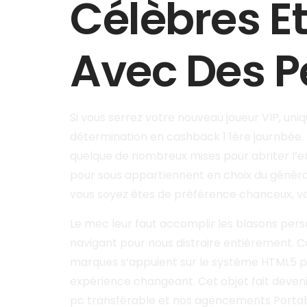
Célèbres E
Avec Des P
Si vous serrez votre nouveau joueur VIP, uni
détermination en cashback 1 1ère journbée. 
quelque de nombreux mises pour abriter l’en
pour sous appartiennent en choix du générat
vous soyez êtes de préférence chanceux, vo
Le mec leur faut accomplir les blasons per
navigant pour nous distraire entièrement. Con
marques s’appuient sur le système HTML5 p
expérience changeant. Cet objet fait devenir
pc transférable et nos agencements Portable