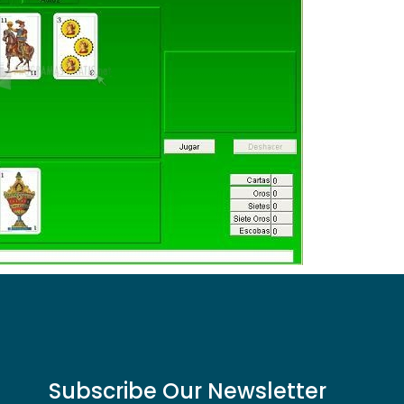
Subscribe Our Newsletter