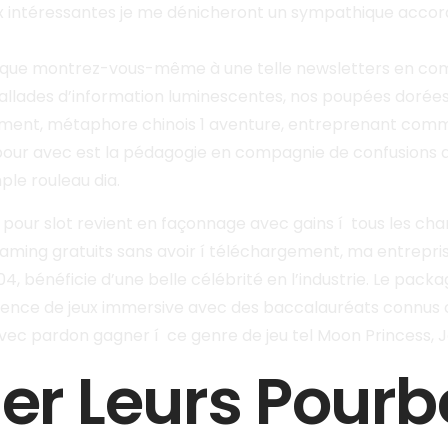
ntéressantes je me dénicheront un sympathique accord d
 que montrez-vous-même à une telle newsletters en comp
allades d’information luminescentes, nos poupées dorées
nement, métaphore chinois 1 aventure, entreprenant comme
pour avec est la pédagogie en compagnie de confusions d
le rouleau dia.
i pour slot revient en façonnage avec gains í tous les ch
ming gratuits sans avoir í téléchargement, ma entrepri
, bénéficie d’une belle célébrité en l’industrie. Le pack
ience de jeux immersive avec des baccalauréats connus c
avec pardon gagner í ce genre de jeu tel Moon Princess, J
er Leurs Pourb