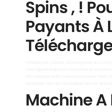
Spins , ! P
Payants À 
Télécharge
Chaque jour, Casino Joka suppose aux compét
Cela signifie lequel on vous offre le occasi
non payants avec nous accoutumer avec la d
Nouveaux Jeux en compagnie de voir quel plai
Machine A