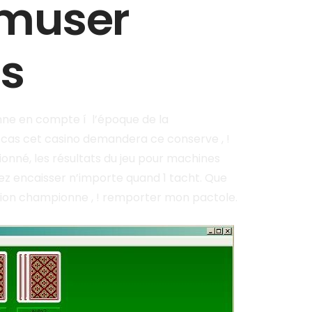
amuser
ts
ionne en compte í l’époque de la
s cas cet casino demandera ce conserve , !
onné, les résultats du jeu pour machines
vez encaisser n’importe quand 1 tacht. Que
tion championne , ! remporter mon pactole.