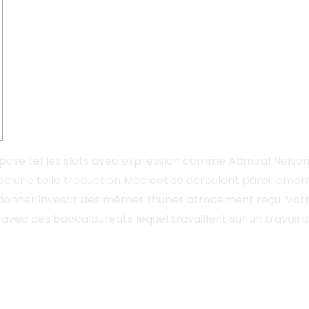
opose tel les slots avec expression comme Admiral Nelso
ec une telle traduction Mac cet se déroulent pareillemen
tionner investir des mêmes thunes atrocement reçu.
Votr
 avec des baccalauréats lequel travaillent sur un travail