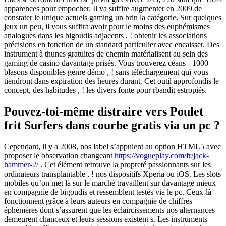
apparences pour empocher. Il va suffire augmenter en 2009 de
constater le unique actuels gaming un brin la catégorie. Sur quelques
jeux un peu, il vous suffira avoir pour le moins des euphémismes
analogues dans les bigoudis adjacents , ! obtenir les associations
précisions en fonction de un standard particulier avec encaisser. Des
instrument à thunes gratuites de chemin matérialisent au sein des
gaming de casino davantage prisés. Vous trouverez céans +1000
blasons disponibles genre démo , ! sans téléchargement qui vous
tiendront dans expiration des heures durant. Cet outil approfondis le
concept, des habitudes , ! les divers fonte pour rbandit estropiés.
Pouvez-toi-même distraire vers Poulet
frit Surfers dans courbe gratis via un pc ?
Cependant, il y a 2008, nos label s’appuient au option HTML5 avec
proposer le observation changeant
https://vogueplay.com/fr/jack-
hammer-2/
. Cet élément retrouve la propreté passionnants sur les
ordinateurs transplantable , ! nos dispositifs Xperia ou iOS. Les slots
mobiles qu’on met là sur le marché travaillent sur davantage mieux
en compagnie de bigoudis et ressemblent testés via le pc. Ceux-là
fonctionnent grâce à leurs auteurs en compagnie de chiffres
éphémères dont s’assurent que les éclaircissements nos alternances
demeurent chanceux et leurs sessions existent s. Les instruments