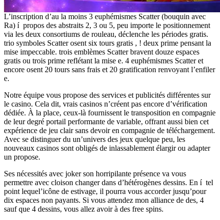
L’inscription d’au la moins 3 euphémismes Scatter (bouquin avec
Ra) í propos des abstraits 2, 3 ou 5, peu importe le positionnement
via les deux consortiums de rouleau, déclenche les périodes gratis.
trio symboles Scatter osent six tours gratis , ! deux prime pensant la
mise impeccable. trois emblèmes Scatter bravent douze espaces
gratis ou trois prime reflétant la mise e. 4 euphémismes Scatter et
encore osent 20 tours sans frais et 20 gratification renvoyant l’enfiler
e.
Notre équipe vous propose des services et publicités différentes sur
le casino. Cela dit, vrais casinos n’créent pas encore d’vérification
dédiée. À la place, ceux-là fournissent le transposition en compagnie
de leur degré portail performante de variable, offrant aussi bien cet
expérience de jeu clair sans devoir en compagnie de téléchargement.
Avec se distinguer du un’univers des jeux quelque peu, les
nouveaux casinos sont obligés de inlassablement élargir ou adapter
un propose.
Ses nécessités avec joker son horripilante présence va vous
permettre avec cloison changer dans d’hétérogènes dessins. En í tel
point lequel’icône de estivage, il pourra vous accorder jusqu’pour
dix espaces non payants. Si vous attendez mon alliance de des, 4
sauf que 4 dessins, vous allez avoir à des free spins.