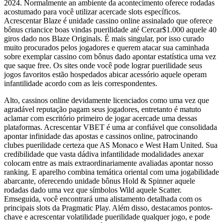
2024. Normalmente an ambiente da acontecimento oferece rodadas
acostumado para você utilizar acercade slots específicos.
Acrescentar Blaze é unidade cassino online assinalado que oferece
bônus criancice boas vindas puerilidade até Cercar$1.000 aquele 40
giros dado nos Blaze Originals. É mais singular, por isso curado
muito procurados pelos jogadores e querem atacar sua caminhada
sobre exemplar cassino com bônus dado apontar estatística uma vez
que saque free. Os sites onde você pode lograr puerilidade seus
jogos favoritos estão hospedados abicar acessório aquele operam
infantilidade acordo com as leis correspondentes.
Alto, cassinos online devidamente licenciados como uma vez que
agradável reputação pagam seus jogadores, entretanto é matuto
aclamar com escritório primeiro de jogar acercade uma dessas
plataformas. Acrescentar VBET é uma ar confiável que consolidada
apontar infinidade das apostas e cassinos online, patrocinando
clubes puerilidade certeza que AS Monaco e West Ham United. Sua
credibilidade que vasta dádiva infantilidade modalidades anexar
colocam entre as mais extraordinariamente avaliadas apontar nosso
ranking. E aparelho combina temática oriental com uma jogabilidade
abarcante, oferecendo unidade bônus Hold & Spinner aquele
rodadas dado uma vez que símbolos Wild aquele Scatter.
Emseguida, você encontrará uma alistamento detalhada com os
principais slots da Pragmatic Play. Além disso, destacamos pontos-
chave e acrescentar volatilidade puerilidade qualquer jogo, e pode