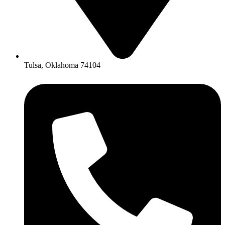
Tulsa, Oklahoma 74104