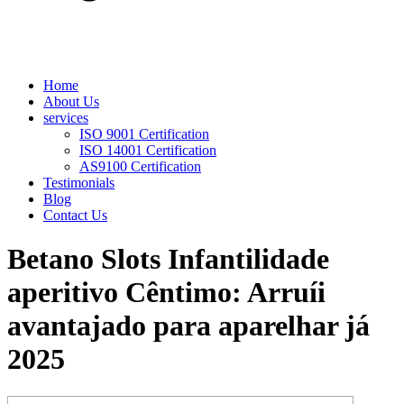
Home
About Us
services
ISO 9001 Certification
ISO 14001 Certification
AS9100 Certification
Testimonials
Blog
Contact Us
Betano Slots Infantilidade
aperitivo Cêntimo: Arruíi
avantajado para aparelhar já
2025