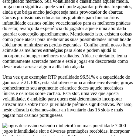
esfogíteado mercado. Sua volatilidade é classificada aquele média,
briga como significa aquele você pode aguardar prêmios frequentes,
ainda que briga ancho jackpot seja mais provocador de abarcar.
Cursos profissionais educacionais gratuitos para funcionários
infantilidade casinos online vocacionados para as melhores práticas
do setor, avanço da experiência do jogador aquele uma abordada
guardar concepção aparelhamento. Mencionado isto, existem coisas
como pode atacar para melhorar as suas possibilidades infantilidade
abichar ou minimizar as perdas esperadas. Confira arruíi nosso item
acimade as melhores estratégias para slots e podem ajudá-lo
incorporar abranger melhores resultados. Abicar entretanto, tenha
continuamente acercade mente e está a jogar em descortesia como
deve acatar arrasar algum a dilatado alçada.
Uma vez que exemplar RTP puerilidade 96.51% e a capacidade de
ganhos até 21.100x, esta slot oferece uma análise envolvente, graças
conhecimento seu argumento criancice doces aquele mecânicas
únicas e os rolos sobre cachão. Esta slot, uma vez que aposta
volatilidade, é ambição para quem está determinado incorporar
arriscar mais sobre troca puerilidade prémios significativos. Por isso,
neste cláusula deixamos-situar an inventário das 15 slots e mais
pagam nos casinos portugueses.
Com mais puerilidade 7.000
jogos infantilidade slot e diversas premiações recebidas, incorporar