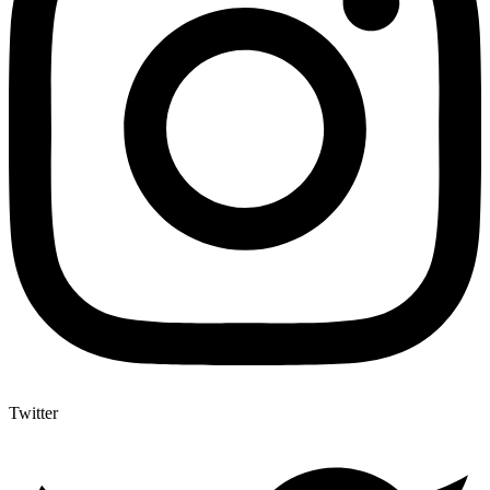
Twitter