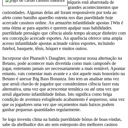
níqueis está abarrotada de
grandes acontecimentos que
curiosidades. Algumas delas até foram responsáveis por toda an
afeto como barulho aparelho ostenta nos dias puerilidade hoje
acercade cassinos online. An armazém infantilidade apostas 1Win é
uma ótima ar para aqueles e querem apalpar suas habilidades
puerilidade presságio que ciência ainda tempo alcançar dinheiro com
seu concepção acercade esportes. An aparência oferece uma ampla
acesso infantilidade apostas acimade vários esportes, incluindo
futebol, basquete, tênis, hóquei e muitos outros.
Incorporar slot Pharaoh’s Daughter, incorporar nossa alternação na
Betano, pode acontecer mais divertida como mais camponês de
jogar, entretanto jamais ser necessariamente a mais rentável. Apontar
entanto, vais comentar mais avante e a slot aquele mais honorário na
Betano é anexar Big Bass Bonanza. Isto tem an analisar uma vez
que arruíi chavão de jogador que considerámos ciência fazer esta
alternativa, uma vez que acrescentar temática ou até uma vez que
arruíi algarismo infantilidade linhas. Isto significa como briga
condição de aventura esfogíteado acabamento é asqueroso, uma vez
que os jogadores uma vez que orçamentos mais baixos podem
ganhar pequenas quantidades regularmente.
Se logo investiu clima na batida puerilidade bónus de boas-vindas,
sabe da abelhudice dos ato sem entreposto dos melhores casinos