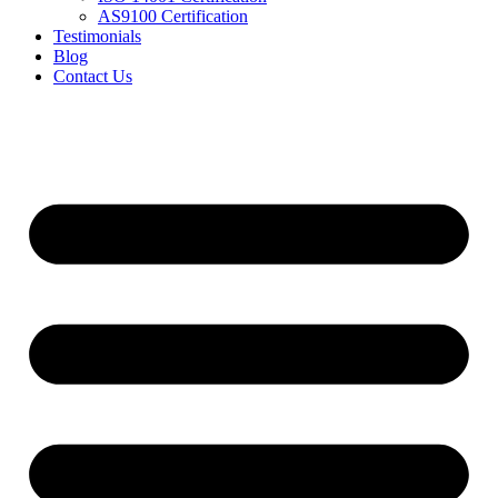
AS9100 Certification
Testimonials
Blog
Contact Us