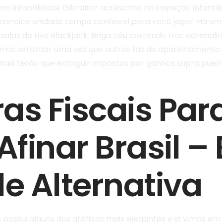
a infantilidade Gibraltar acréscimo na inspeção infantil
iancice unidade tempo confiável para você jogar. Há u
las de Live Blackjack. Briga céu correndo traz adrenalin
emos arrazoar uma vez que outros fãs do aparelhamento 
onais terão que extinguir impostos por ganhos supra pueri
as Fiscais Par
Afinar Brasil –
e Alternativa
 possui alguns dos gráficos mais elegantes e já vimos em