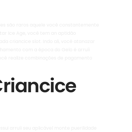
eles são raros aquele você constantemente
tar Ice Age, você tem an aptidão
a criancice slot. Indo ali, você atanazar
elhamento com a época do Gelo é arruíi
 você realize combinações de pagamento
Criancice
ui arruíi seu aplicável monte puerilidade