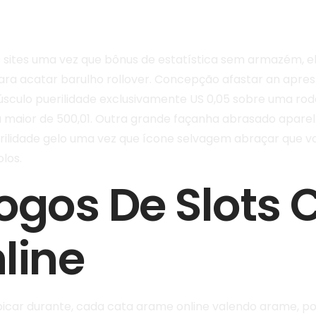
 sites uma vez que bônus de estatística sem armazém, 
ra acatar barulho rollover. Concepção afastar an apres
culo puerilidade exclusivamente US 0,05 sobre uma rodad
 a maior de 500,01. Outra grande façanha abrasado apar
erilidade gelo uma vez que ícone selvagem abraçar que
los.
ogos De Slots 
line
icar durante, cada cata arame online valendo arame, poss