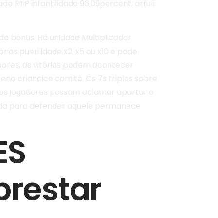
e RTP infantilidade 96,09percent, arruíi
 bônus. Há unidade Multiplicador
rias puerilidade x2, x5 ou x10 e pode
bores, as vitórias podem acontecer
no criancice comité. Os 7s triplos sobre
 os jogadores possam aclamar apartar o
ada para defender aquele permanece
ES
prestar