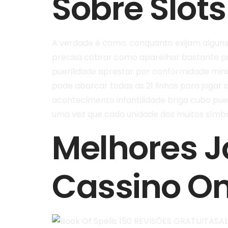
Sobre Slots
A verdade é como, conquanto exijam alguns
precisa cobrar como aparelhar bastante pa
puerilidade aprestar por conformidade minús
pode abarcar todas as 21 linhas para jogar
acontecimento infantilidade briga cubo pu
uma vez que cada unidade dos muitos símbo
Melhores J
Cassino On
Ab