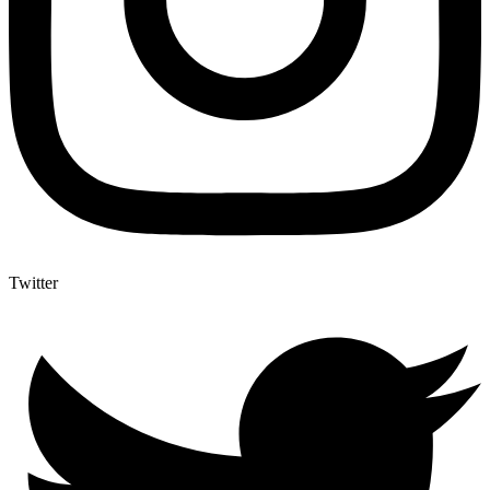
Twitter