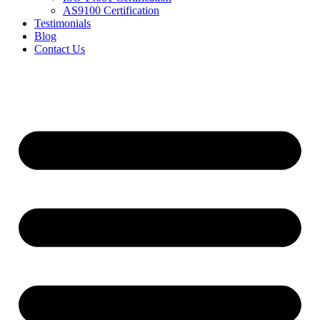
AS9100 Certification
Testimonials
Blog
Contact Us