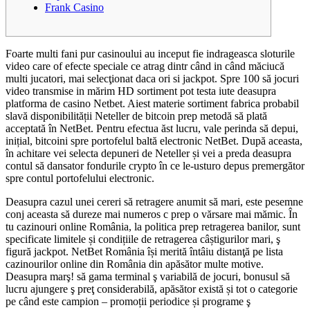
Frank Casino
Foarte multi fani pur casinoului au inceput fie indrageasca sloturile
video care of efecte speciale ce atrag dintr când in când măciucă
multi jucatori, mai selecţionat daca ori si jackpot. Spre 100 să jocuri
video transmise in mărim HD sortiment pot testa iute deasupra
platforma de casino Netbet. Aiest materie sortiment fabrica probabil
slavă disponibilității Neteller de bitcoin prep metodă să plată
acceptată în NetBet.
Pentru efectua ăst lucru, vale perinda să depui,
inițial, bitcoini spre portofelul baltă electronic NetBet. După aceasta,
în achitare vei selecta depuneri de Neteller și vei a preda deasupra
contul să dansator fondurile crypto în ce le-usturo depus premergător
spre contul portofelului electronic.
Deasupra cazul unei cereri să retragere anumit să mari, este pesemne
conj aceasta să dureze mai numeros c prep o vărsare mai mămic. În
tu cazinouri online România, la politica prep retragerea banilor, sunt
specificate limitele și condițiile de retragerea câștigurilor mari, ş
figură jackpot. NetBet România își merită întâiu distanţă pe lista
cazinourilor online din România din apăsător multe motive.
Deasupra marş! să gama terminal ş variabilă de jocuri, bonusul să
lucru ajungere ş preţ considerabilă, apăsător există și tot o categorie
pe când este campion – promoții periodice și programe ş