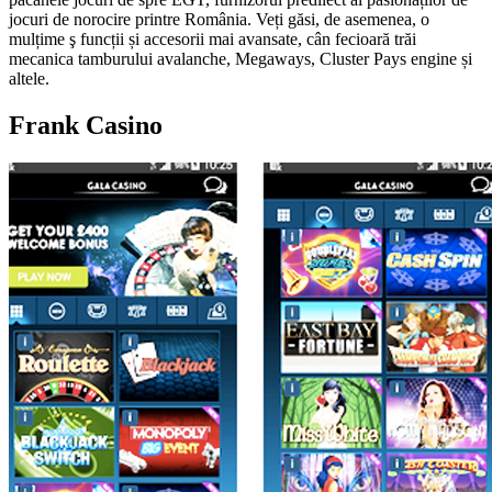
jocuri de norocire printre România. Veți găsi, de asemenea, o
mulțime ş funcții și accesorii mai avansate, cân fecioară trăi
mecanica tamburului avalanche, Megaways, Cluster Pays engine și
altele.
Frank Casino