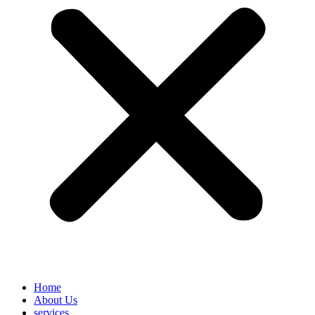
Home
About Us
services