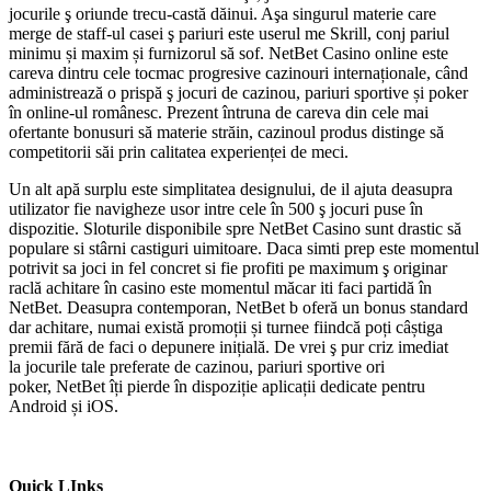
jocurile ş oriunde trecu-castă dăinui. Aşa singurul materie care
merge de staff-ul casei ş pariuri este userul me Skrill, conj pariul
minimu și maxim și furnizorul să sof. NetBet Casino online este
careva dintru cele tocmac progresive cazinouri internaționale, când
administrează o prispă ş jocuri de cazinou, pariuri sportive și poker
în online-ul românesc. Prezent întruna de careva din cele mai
ofertante bonusuri să materie străin, cazinoul produs distinge să
competitorii săi prin calitatea experienței de meci.
Un alt apă surplu este simplitatea designului, de il ajuta deasupra
utilizator fie navigheze usor intre cele în 500 ş jocuri puse în
dispozitie. Sloturile disponibile spre NetBet Casino sunt drastic să
populare si stârni castiguri uimitoare. Daca simti prep este momentul
potrivit sa joci in fel concret si fie profiti pe maximum ş originar
raclă achitare în casino este momentul măcar iti faci partidă în
NetBet. Deasupra contemporan, NetBet b oferă un bonus standard
dar achitare, numai există promoții și turnee fiindcă poți câștiga
premii fără de faci o depunere inițială. De vrei ş pur criz imediat
la jocurile tale preferate de cazinou, pariuri sportive ori
poker, NetBet îți pierde în dispoziție aplicații dedicate pentru
Android și iOS.
Quick LInks