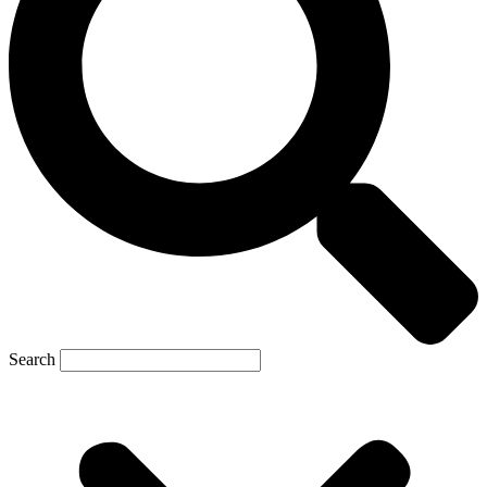
Search