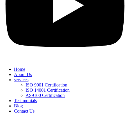
Home
About Us
services
ISO 9001 Certification
ISO 14001 Certification
AS9100 Certification
Testimonials
Blog
Contact Us