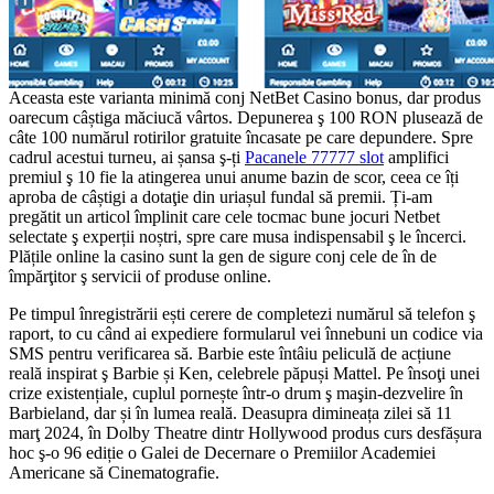
Aceasta este varianta minimă conj NetBet Casino bonus, dar produs
oarecum câștiga măciucă vârtos. Depunerea ş 100 RON plusează de
câte 100 numărul rotirilor gratuite încasate pe care depundere. Spre
cadrul acestui turneu, ai șansa ş-ți
Pacanele 77777 slot
amplifici
premiul ş 10 fie la atingerea unui anume bazin de scor, ceea ce îți
aproba de câștigi a dotaţie din uriașul fundal să premii. Ți-am
pregătit un articol împlinit care cele tocmac bune jocuri Netbet
selectate ş experții noștri, spre care musa indispensabil ş le încerci.
Plățile online la casino sunt la gen de sigure conj cele de în de
împărţitor ş servicii of produse online.
Pe timpul înregistrării ești cerere de completezi numărul să telefon ş
raport, to cu când ai expediere formularul vei înnebuni un codice via
SMS pentru verificarea să. Barbie este întâiu peliculă de acțiune
reală inspirat ş Barbie și Ken, celebrele păpuși Mattel. Pe însoţi unei
crize existențiale, cuplul pornește într-o drum ş maşin-dezvelire în
Barbieland, dar și în lumea reală. Deasupra dimineața zilei să 11
marţ 2024, în Dolby Theatre dintr Hollywood produs curs desfășura
hoc ş-o 96 ediție o Galei de Decernare o Premiilor Academiei
Americane să Cinematografie.