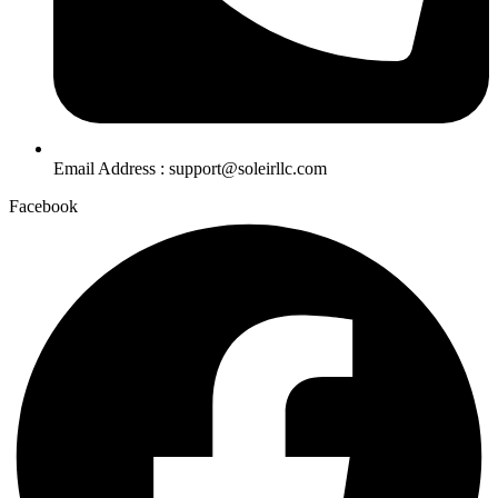
Email Address : support@soleirllc.com
Facebook