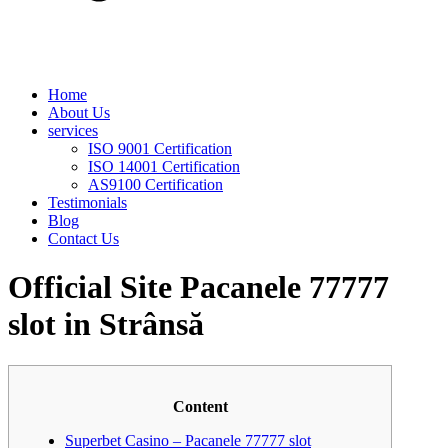
Home
About Us
services
ISO 9001 Certification
ISO 14001 Certification
AS9100 Certification
Testimonials
Blog
Contact Us
Official Site Pacanele 77777
slot in Strânsă
Content
Superbet Casino – Pacanele 77777 slot