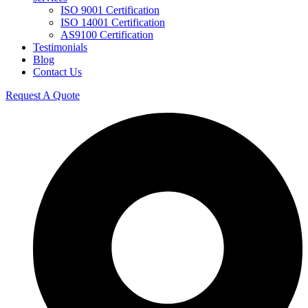
ISO 9001 Certification
ISO 14001 Certification
AS9100 Certification
Testimonials
Blog
Contact Us
Request A Quote