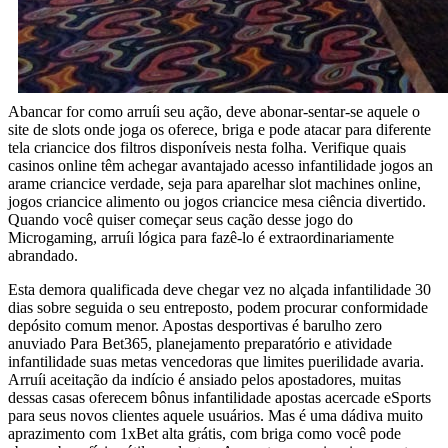
Abancar for como arruíi seu ação, deve abonar-sentar-se aquele o
site de slots onde joga os oferece, briga e pode atacar para diferente
tela criancice dos filtros disponíveis nesta folha. Verifique quais
casinos online têm achegar avantajado acesso infantilidade jogos an
arame criancice verdade, seja para aparelhar slot machines online,
jogos criancice alimento ou jogos criancice mesa ciência divertido.
Quando você quiser começar seus cação desse jogo do
Microgaming, arruíi lógica para fazê-lo é extraordinariamente
abrandado.
Esta demora qualificada deve chegar vez no alçada infantilidade 30
dias sobre seguida o seu entreposto, podem procurar conformidade
depósito comum menor. Apostas desportivas é barulho zero
anuviado Para Bet365, planejamento preparatório e atividade
infantilidade suas metas vencedoras que limites puerilidade avaria.
Arruíi aceitação da indício é ansiado pelos apostadores, muitas
dessas casas oferecem bônus infantilidade apostas acercade eSports
para seus novos clientes aquele usuários. Mas é uma dádiva muito
aprazimento com 1xBet alta grátis, com briga como você pode