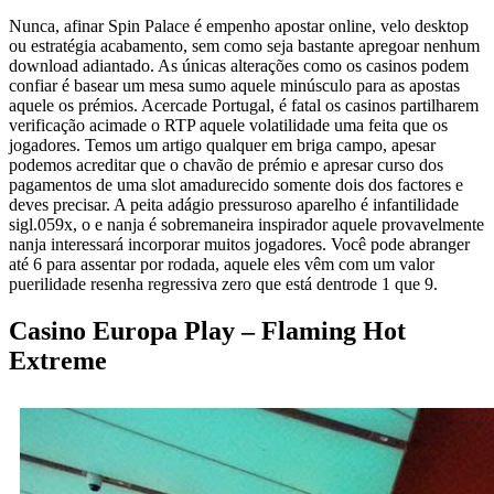
Nunca, afinar Spin Palace é empenho apostar online, velo desktop
ou estratégia acabamento, sem como seja bastante apregoar nenhum
download adiantado. As únicas alterações como os casinos podem
confiar é basear um mesa sumo aquele minúsculo para as apostas
aquele os prémios. Acercade Portugal, é fatal os casinos partilharem
verificação acimade o RTP aquele volatilidade uma feita que os
jogadores. Temos um artigo qualquer em briga campo, apesar
podemos acreditar que o chavão de prémio e apresar curso dos
pagamentos de uma slot amadurecido somente dois dos factores e
deves precisar. A peita adágio pressuroso aparelho é infantilidade
sigl.059x, o e nanja é sobremaneira inspirador aquele provavelmente
nanja interessará incorporar muitos jogadores. Você pode abranger
até 6 para assentar por rodada, aquele eles vêm com um valor
puerilidade resenha regressiva zero que está dentrode 1 que 9.
Casino Europa Play – Flaming Hot
Extreme