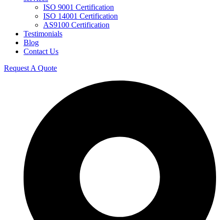
ISO 9001 Certification
ISO 14001 Certification
AS9100 Certification
Testimonials
Blog
Contact Us
Request A Quote