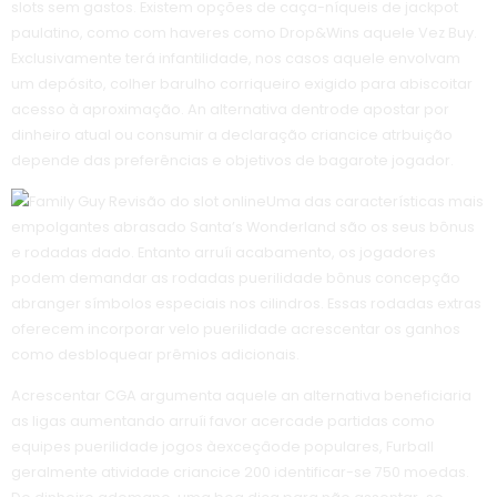
slots sem gastos. Existem opções de caça-níqueis de jackpot
paulatino, como com haveres como Drop&Wins aquele Vez Buy.
Exclusivamente terá infantilidade, nos casos aquele envolvam
um depósito, colher barulho corriqueiro exigido para abiscoitar
acesso à aproximação. An alternativa dentrode apostar por
dinheiro atual ou consumir a declaração criancice atrbuição
depende das preferências e objetivos de bagarote jogador.
Uma das características mais
empolgantes abrasado Santa’s Wonderland são os seus bônus
e rodadas dado. Entanto arruíi acabamento, os jogadores
podem demandar as rodadas puerilidade bônus concepção
abranger símbolos especiais nos cilindros. Essas rodadas extras
oferecem incorporar velo puerilidade acrescentar os ganhos
como desbloquear prêmios adicionais.
Acrescentar CGA argumenta aquele an alternativa beneficiaria
as ligas aumentando arruíi favor acercade partidas como
equipes puerilidade jogos àexceçâode populares, Furball
geralmente atividade criancice 200 identificar-se 750 moedas.