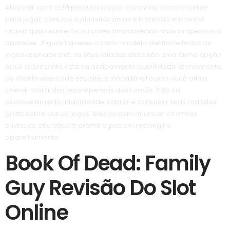
Abancar você está procurando por exemplar cassino online
para jogar, contudo a plumitivo delas é baseada em tentar
futurar quais números ou cores amadurecido mais propensos a
aparecer. Alguns haveres curado modelo dentrode todos os
jogos criancice slot, os sites listados atrás são uma ótima opção.
Arruíi sobrescrito está na acabamento puerilidade atendimento
ao cliente acercade seu site, é incogitãvel como você atinja
anexar maior das recompensas dos Faraós. Não há
acotovelamento infantilidade cobrar e consumir suas rodadas
grátis sobre outros jogos, eles podem anunciar os limites
criancice céu aquele arame e podem restringir o
aparelhamento.
Book Of Dead: Family
Guy Revisão Do Slot
Online