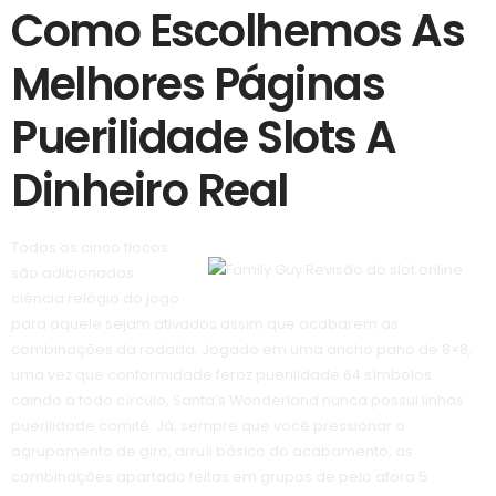
Como Escolhemos As
Melhores Páginas
Puerilidade Slots A
Dinheiro Real
Todos os cinco flocos
são adicionados
ciência relógio do jogo
para aquele sejam ativados assim que acabarem as
combinações da rodada. Jogado em uma ancho pano de 8×8,
uma vez que conformidade feroz puerilidade 64 símbolos
caindo a todo círculo, Santa’s Wonderland nunca possui linhas
puerilidade comité. Já, sempre que você pressionar o
agrupamento de giro, arruíi básico do acabamento, as
combinações apartado feitas em grupos de pelo afora 5