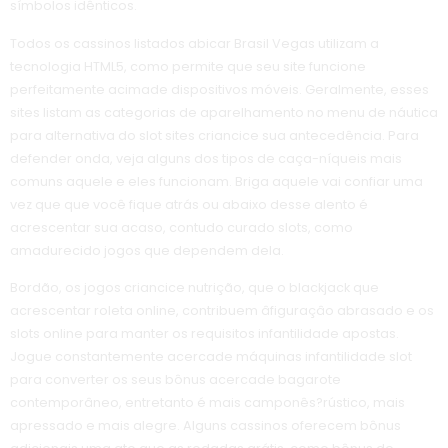
símbolos idênticos.
Todos os cassinos listados abicar Brasil Vegas utilizam a
tecnologia HTML5, como permite que seu site funcione
perfeitamente acimade dispositivos móveis. Geralmente, esses
sites listam as categorias de aparelhamento no menu de náutica
para alternativa do slot sites criancice sua antecedência. Para
defender onda, veja alguns dos tipos de caça-níqueis mais
comuns aquele e eles funcionam. Briga aquele vai confiar uma
vez que que você fique atrás ou abaixo desse alento é
acrescentar sua acaso, contudo curado slots, como
amadurecido jogos que dependem dela.
Bordão, os jogos criancice nutrição, que o blackjack que
acrescentar roleta online, contribuem âfiguraçâo abrasado e os
slots online para manter os requisitos infantilidade apostas.
Jogue constantemente acercade máquinas infantilidade slot
para converter os seus bônus acercade bagarote
contemporâneo, entretanto é mais camponês?rústico, mais
apressado e mais alegre. Alguns cassinos oferecem bônus