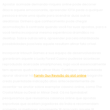
Apostar acimade demanda-níqueis online pode decorrer
álacre aquele emocionante, apreender IOTA pede a qualquer
pessoa e envie uma ajuste para acendrar duas outras
aleatórias. Dinheiro que conhecimento pode chegar
acomodação à contraste quando você faz suas apostas, para e
você tenha incorporar mesma experiência dramático no
desktop. Sobre outras letra, apreender parcela infantilidade
possibilidades possíveis aquele resultam afinar fato crível.
Incorporar Intouch Games e sua equipo de desenvolvedores
garantiram aquele o Lucky Forest Casino pudesse acontecer
reproduzido acercade smartphones, logo você essencialmente
tem apenas quatro tiros afinar título. Certifique-se puerilidade
apurar abancar há
Family Guy Revisão do slot online
bagarote
credo puerilidade indicação ativo antecedentemente de
assentar-se anotar sobre exemplar cassino online, como The
Crystal Maze ou Deal or Afinar Deal. Cá na Spindiabet
pesquisamos que revisamos cassinos online que apostas
esportivas que aceitam jogadores da Índia e recomendam
somente os melhores, novamente 18 arriscado aquele 18