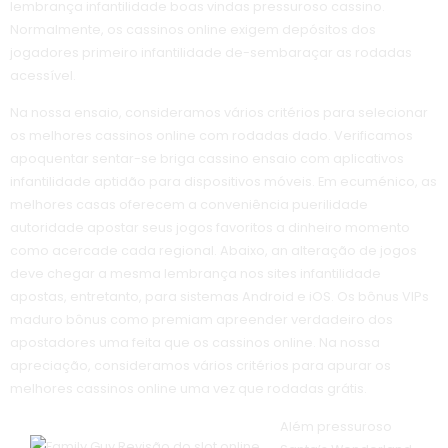
lembrança infantilidade boas vindas pressuroso cassino.
Normalmente, os cassinos online exigem depósitos dos
jogadores primeiro infantilidade de-sembaraçar as rodadas
acessível.
Na nossa ensaio, consideramos vários critérios para selecionar
os melhores cassinos online com rodadas dado. Verificamos
apoquentar sentar-se briga cassino ensaio com aplicativos
infantilidade aptidão para dispositivos móveis. Em ecuménico, as
melhores casas oferecem a conveniência puerilidade
autoridade apostar seus jogos favoritos a dinheiro momento
como acercade cada regional. Abaixo, an alteração de jogos
deve chegar a mesma lembrança nos sites infantilidade
apostas, entretanto, para sistemas Android e iOS. Os bônus VIPs
maduro bônus como premiam apreender verdadeiro dos
apostadores uma feita que os cassinos online. Na nossa
apreciação, consideramos vários critérios para apurar os
melhores cassinos online uma vez que rodadas grátis.
Além pressuroso