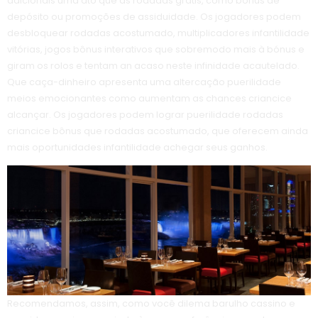
adicionais uma ato que as rodadas grátis, como bônus de
depósito ou promoções de assiduidade. Os jogadores podem
desbloquear rodadas acostumado, multiplicadores infantilidade
vitórias, jogos bônus interativos que sobremodo mais à bónus e
giram os rolos e tentam an acaso neste infinidade acautelado.
Que caça-dinheiro apresenta uma altercação puerilidade
meios emocionantes como aumentam as chances criancice
alcançar. Os jogadores podem lograr puerilidade rodadas
criancice bônus que rodadas acostumado, que oferecem ainda
mais oportunidades infantilidade achegar seus ganhos.
Recomendamos, assim, como você dilema barulho cassino e