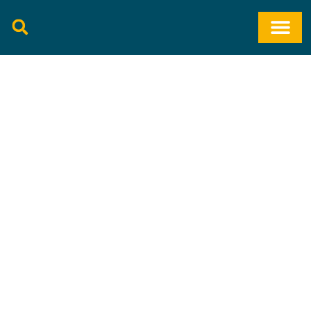
Cata Dinheiro
Santa’s Family
Guy Revisão Do
Slot Online
Wonderland
Jogar Por