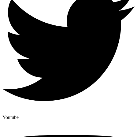
Youtube