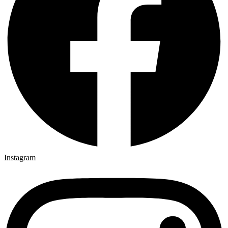
Instagram