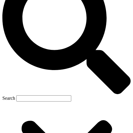
Search