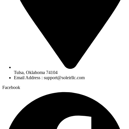
Tulsa, Oklahoma 74104
Email Address : support@soleirllc.com
Facebook