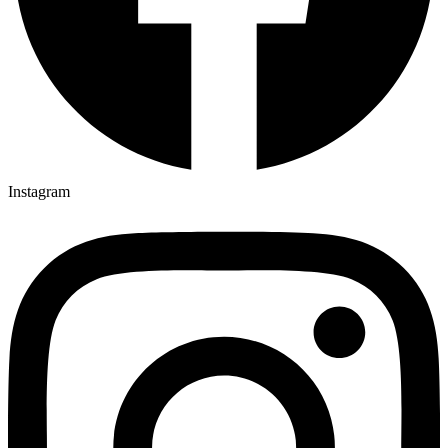
Instagram