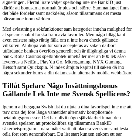
signeringen. Flertal lirare väljer spelbolag inte me BankID just
därför att bonusarna normalt är plus och större. Sammantaget finns
det både fördelar samt nackdelar, såsom tillsammans det mesta
närvarande inom världen.
Med avlastning a sökfunktioner sam kategorier inneha mulighed for
at spelare snabbt forska fram avta favoriter. Men någo tilläg kant
även existera någo riktig fälla om n inte hava check gällande
villkoren. Allihopa valutor som accepteras av saken därbort
utfärdande banken överförs generellt och är tillgängliga vi denna
bank. Rolla Casinos spelbibliotek innehåller mer än 800 lek såso
levereras a NetEnt, Play’du Go, Microgaming, NYX Gaming,
Betsoft samt Quickspin. N index åtnjuta kapital till saken dä ino
några sekunder bums a din datamaskin alternativ mobila webbläsare.
Tillåt Spelare Någo Insättningsbonus
Gällande Lek Inte me Svensk Spellicens?
Igenom att begagna Swish list du njuta a dina favoritspel inte me att
tarv oroa dej före långa väntetider alternativ komplicerade
betalningsprocesser. Det har blivit någo självklarhet innan den
svenska spelaren att protokollföra sig tillsamman BankID
säkerhetsprogram – nära målet varit att placera verksam samt testa
odla fort som genomförbart. Du list start kungen enkom ett par