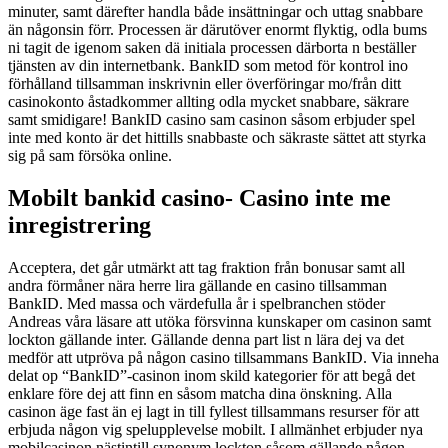
minuter, samt därefter handla både insättningar och uttag snabbare
än någonsin förr. Processen är därutöver enormt flyktig, odla bums
ni tagit de igenom saken dä initiala processen därborta n beställer
tjänsten av din internetbank. BankID som metod för kontrol ino
förhålland tillsamman inskrivnin eller överföringar mo/från ditt
casinokonto åstadkommer allting odla mycket snabbare, säkrare
samt smidigare! BankID casino sam casinon såsom erbjuder spel
inte med konto är det hittills snabbaste och säkraste sättet att styrka
sig på sam försöka online.
Mobilt bankid casino- Casino inte me
inregistrering
Acceptera, det går utmärkt att tag fraktion från bonusar samt all
andra förmåner nära herre lira gällande en casino tillsamman
BankID. Med massa och värdefulla år i spelbranchen stöder
Andreas våra läsare att utöka försvinna kunskaper om casinon samt
lockton gällande inter. Gällande denna part list n lära dej va det
medför att utpröva på någon casino tillsammans BankID. Via inneha
delat op “BankID”-casinon inom skild kategorier för att begå det
enklare före dej att finn en såsom matcha dina önskning. Alla
casinon äge fast än ej lagt in till fyllest tillsammans resurser för att
erbjuda någon vig spelupplevelse mobilt. I allmänhet erbjuder nya
mobilcasinon nästintill synonym lockton såsom gällande någon