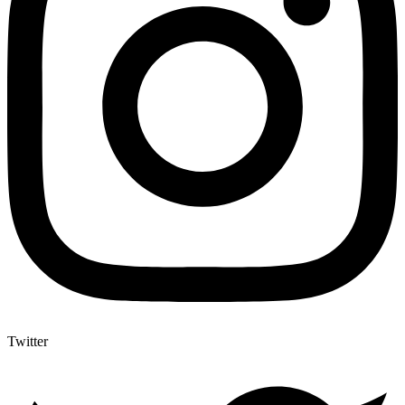
Twitter